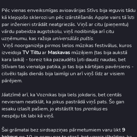
Pēc vienas enveiksmīgas avioavārijas Stīvs bija ieguvis tādu
kā klejojošo sklerozi un pēc izārstēšanās Apple vairs tā īsti
par inženieri strādāt neatgriezās. Viņš ar citu (pieņemtu)
vārdu pabeidza augstskolu, viņš nodibināja arī citu
uzņēmumu, kas ražoja
universālās pultis
.
Viņš noorganizēja pirmos lielos mūzikas festivālus, kuros
izveidoja
TV Tiltu
ar
Maskavas
mūziķiem (tas bija aukstā
kara laikā) - toreiz tika pazaudēts ļoti daudz naudas, bet
Stīvam tas vienalga patika, jo tas bija kārtējais pavērsiens -
cilvēki tajās dienās bija laimīgi un arī viņš līdz ar visiem
pārējiem.
Jāatzīmē arī, ka Voznikas bija liels jokdaris, bet centās
nevienam neatklāt, ka jokus pastrādā viņš pats. Šo gan
iesaku izlasīt pašiem, jo atstāstīt tos
prenkus
es
nespēju tik labi kā viņš.
Šai grāmatai bez sirdsapziņas pārmetumiem varu likt
9
kokous
no 10, jo esmu par to starā, bet uzreiz jābrīdina, ka