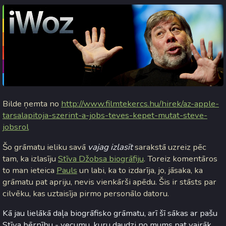
Bilde ņemta no
http://www.filmtekercs.hu/hirek/az-apple-
tarsalapitoja-szerint-a-jobs-teves-kepet-mutat-steve-
jobsrol
Šo grāmatu ieliku savā
vajag izlasīt
sarakstā uzreiz pēc
tam, ka izlasīju
Stīva Džobsa biogrāfiju
. Toreiz komentāros
to man ieteica
Pauls
un labi, ka to izdarīja, jo, jāsaka, ka
grāmatu pat apriju, nevis vienkārši apēdu. Šis ir stāsts par
cilvēku, kas uztaisīja pirmo personālo datoru.
Kā jau lielākā daļa biogrāfisko grāmatu, arī šī sākas ar pašu
Stīva bērnību - vecumu, kuru daudzi no mums pat vairāk