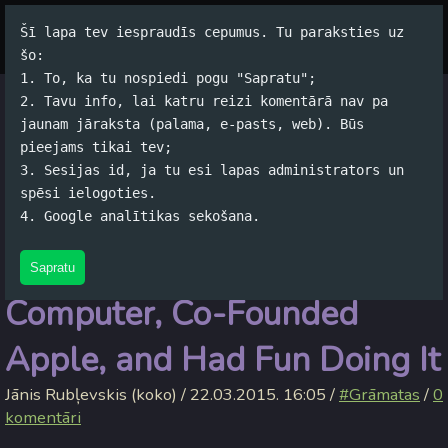
Šī lapa tev iespraudīs cepumus. Tu paraksties uz
Par autoru
Koko Tools
Arhīvs
šo:
1. To, ka tu nospiedi pogu "Sapratu";
2. Tavu info, lai katru reizi komentārā nav pa
Steve Wozniak and Gina
jaunam jāraksta (palama, e-pasts, web). Būs
pieejams tikai tev;
Smith - iWoz: Computer
3. Sesijas id, ja tu esi lapas administrators un
spēsi ielogoties.
Geek to Cult Icon: How I
4. Google analītikas sekošana.
Invented the Personal
Sapratu
Computer, Co-Founded
Apple, and Had Fun Doing It
Jānis Rubļevskis (koko) / 22.03.2015. 16:05 /
#Grāmatas
/
0
komentāri