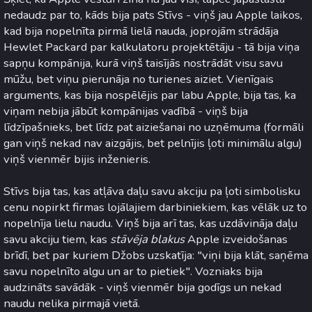
nedaudz par to, kāds bija pats Stīvs - viņš jau Apple laikos,
kad bija nopelnīta pirmā lielā nauda, joprojām strādāja
Hewlet Packard par kalkulatoru projektētāju - tā bija viņa
sapņu kompānija, kurā viņš taisījās nostrādāt visu savu
mūžu, bet viņu pierunāja no turienes aiziet. Vienīgais
arguments, kas bija nospēlējis par labu Apple, bija tas, ka
viņam nebija jābūt kompānijas vadībā - viņš bija
līdzīpašnieks, bet līdz pat aiziešanai no uzņēmuma (formāli
gan viņš nekad nav aizgājis, bet pelnījis ļoti minimālu algu)
viņš vienmēr bijis inženieris.
Stīvs bija tas, kas atļāva daļu savu akciju pa ļoti simbolisku
cenu nopirkt firmas lojālajiem darbiniekiem, kas vēlāk uz to
nopelnīja lielu naudu. Viņš bija arī tas, kas uzdāvināja daļu
savu akciju tiem, kas
stāvēja blakus
Apple izveidošanas
brīdī, bet par kuriem Džobs uzskatīja: "viņi bija klāt, saņēma
savu nopelnīto algu un ar to pietiek". Vozniaks bija
audzināts savādāk - viņš vienmēr bija godīgs un nekad
naudu nelika pirmajā vietā.