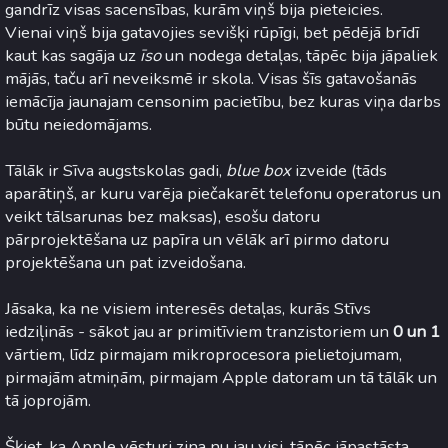
gandrīz visas sacensības, kurām viņš bija pieteicies.
Vienai viņš bija gatavojies sevišķi rūpīgi, bet pēdējā brīdī
kaut kas sagāja uz
īso
un nodega detaļas, tāpēc bija jāpaliek
mājās, taču arī neveiksmē ir skola. Visas šīs gatavošanās
iemācīja jaunajam censonim pacietību, bez kuras viņa darbs
būtu neiedomājams.
Tālāk ir Sīva augstskolas gadi,
blue box
izveide (tāds
aparātiņš, ar kuru varēja piečakarēt telefonu operatorus un
veikt tālsarunas bez maksas), esošu datoru
pārprojektēšana uz papīra un vēlāk arī pirmo datoru
projektēšana un pat izveidošana.
Jāsaka, ka ne visiem interesēs detaļas, kurās Stīvs
iedziļinās - sākot jau ar primitīviem tranzistoriem un
0 un 1
vārtiem, līdz pirmajam mikroprocesora pielietojumam,
pirmajām atmiņām, pirmajam Apple datoram un tā tālāk un
tā joprojām.
Šķiet, ka Apple vēsturi zina nu jau visi, tāpēc jāpastāsta