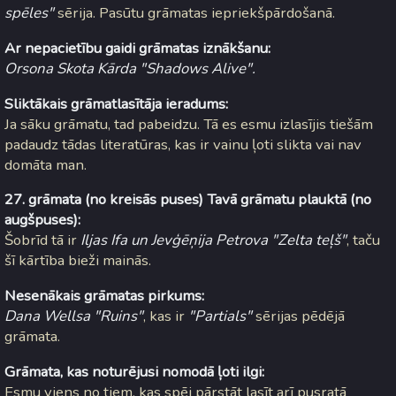
spēles"
sērija. Pasūtu grāmatas iepriekšpārdošanā.
Ar nepacietību gaidi grāmatas iznākšanu:
Orsona Skota Kārda "Shadows Alive".
Sliktākais grāmatlasītāja ieradums:
Ja sāku grāmatu, tad pabeidzu. Tā es esmu izlasījis tiešām
padaudz tādas literatūras, kas ir vainu ļoti slikta vai nav
domāta man.
27. grāmata (no kreisās puses) Tavā grāmatu plauktā (no
augšpuses):
Šobrīd tā ir
Iljas Ifa un Jevģēņija Petrova "Zelta teļš"
, taču
šī kārtība bieži mainās.
Nesenākais grāmatas pirkums:
Dana Wellsa "Ruins"
, kas ir
"Partials"
sērijas pēdējā
grāmata.
Grāmata, kas noturējusi nomodā ļoti ilgi:
Esmu viens no tiem, kas spēj pārstāt lasīt arī pusratā