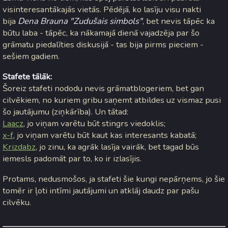
visinteresantākajās vietās. Pēdējā, ko lasīju visu nakti
bija
Dena Brauna "Zudušais simbols"
, bet nevis tāpēc ka
būtu laba - tāpēc, ka nākamajā dienā vajadzēja par šo
grāmatu piedalīties diskusijā - tas bija pirms pieciem -
sešiem gadiem.
Stafete tālāk:
Šoreiz stafeti nododu nevis grāmatblogeriem, bet gan
cilvēkiem, no kuriem gribu saņemt atbildes uz vismaz pusi
šo jautājumu (ziņkārība). Un tātad:
Laacz
, jo viņam varētu būt stingrs viedoklis;
x-f
, jo viņam varētu būt kaut kas interesants kabatā;
Krizdabz
, jo zinu, ka agrāk lasīja vairāk, bet tagad būs
iemesls padomāt par to, ko ir izlasījis.
Protams, nedusmošos, ja stafeti šie kungi nepārņems, jo šie
tomēr ir ļoti intīmi jautājumi un atklāj daudz par pašu
cilvēku.