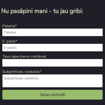
Nu pasāpini mani - tu jau gribi:
Palama*
E-pasts*
Tava lapa (nevis reklāma)
Subjektīvais viedoklis*