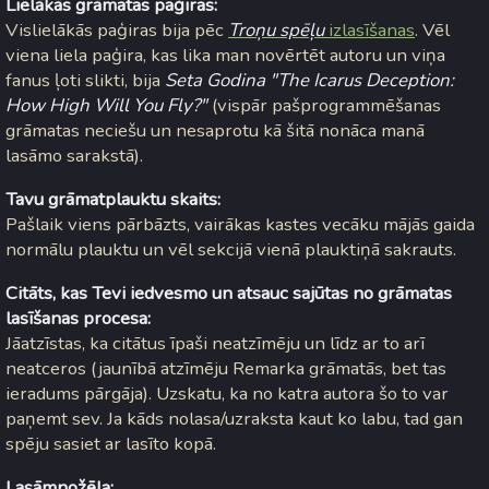
Lielākās grāmatas paģiras:
Vislielākās paģiras bija pēc
Troņu spēļu
izlasīšanas
. Vēl
viena liela paģira, kas lika man novērtēt autoru un viņa
fanus ļoti slikti, bija
Seta Godina "The Icarus Deception:
How High Will You Fly?"
(vispār pašprogrammēšanas
grāmatas neciešu un nesaprotu kā šitā nonāca manā
lasāmo sarakstā).
Tavu grāmatplauktu skaits:
Pašlaik viens pārbāzts, vairākas kastes vecāku mājās gaida
normālu plauktu un vēl sekcijā vienā plauktiņā sakrauts.
Citāts, kas Tevi iedvesmo un atsauc sajūtas no grāmatas
lasīšanas procesa:
Jāatzīstas, ka citātus īpaši neatzīmēju un līdz ar to arī
neatceros (jaunībā atzīmēju Remarka grāmatās, bet tas
ieradums pārgāja). Uzskatu, ka no katra autora šo to var
paņemt sev. Ja kāds nolasa/uzraksta kaut ko labu, tad gan
spēju sasiet ar lasīto kopā.
Lasāmnožēla: