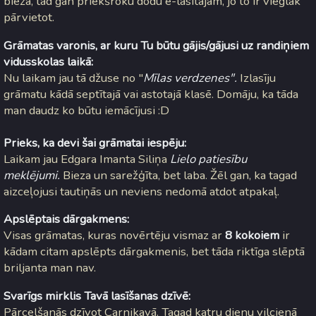
bieza, tad gan priekšroku dodu e-lasītājam, jo to ir vieglāk
pārvietot.
Grāmatas varonis, ar kuru Tu būtu gājis/gājusi uz randiņiem
vidusskolas laikā:
Nu laikam jau tā džuse no "
Mīlas verdzenes".
Izlasīju
grāmatu kādā septītajā vai astotajā klasē. Domāju, ka tāda
man daudz ko būtu iemācījusi :D
Prieks, ka devi šai grāmatai iespēju:
Laikam jau Edgara Imanta Siliņa
Lielo patiesību
meklējumi.
Bieza un sarežģīta, bet laba. Žēl gan, ka tagad
aizceļojusi tautiņās un neviens nedomā atdot atpakaļ.
Apslēptais dārgakmens:
Visas grāmatas, kuras novērtēju vismaz ar
8 kokoiem
ir
kādam citam apslēpts dārgakmenis, bet tāda riktīga slēptā
briljanta man nav.
Svarīgs mirklis Tavā lasīšanas dzīvē:
Pārcelšanās dzīvot Carnikavā. Tagad katru dienu vilcienā