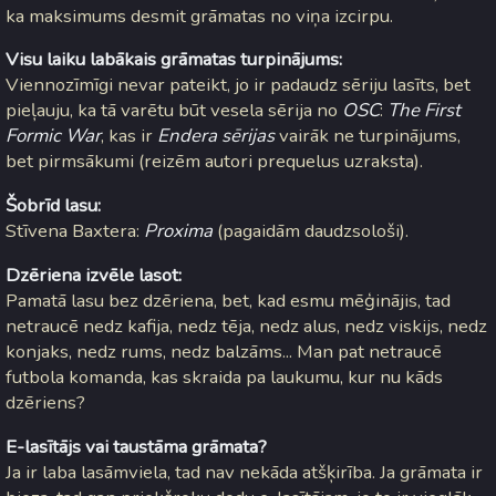
ka maksimums desmit grāmatas no viņa izcirpu.
Visu laiku labākais grāmatas turpinājums:
Viennozīmīgi nevar pateikt, jo ir padaudz sēriju lasīts, bet
pieļauju, ka tā varētu būt vesela sērija no
OSC
:
The First
Formic War
, kas ir
Endera sērijas
vairāk ne turpinājums,
bet pirmsākumi (reizēm autori prequelus uzraksta).
Šobrīd lasu:
Stīvena Baxtera:
Proxima
(pagaidām daudzsološi).
Dzēriena izvēle lasot:
Pamatā lasu bez dzēriena, bet, kad esmu mēģinājis, tad
netraucē nedz kafija, nedz tēja, nedz alus, nedz viskijs, nedz
konjaks, nedz rums, nedz balzāms... Man pat netraucē
futbola komanda, kas skraida pa laukumu, kur nu kāds
dzēriens?
E-lasītājs vai taustāma grāmata?
Ja ir laba lasāmviela, tad nav nekāda atšķirība. Ja grāmata ir