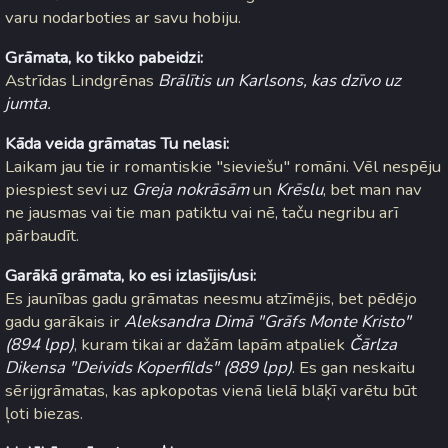
varu nodarboties ar savu hobiju.
Grāmata, ko tikko pabeidzi:
Astrīdas Lindgrēnas
Brālītis un Karlsons, kas dzīvo uz
jumta.
Kāda veida grāmatas Tu nelasi:
Laikam jau tie ir romantiskie "sieviešu" romāni. Vēl nespēju
piespiest sevi uz
Greja nokrāsām
un
Krēslu
, bet man nav
ne jausmas vai tie man patiktu vai nē, taču negribu arī
pārbaudīt.
Garākā grāmata, ko esi izlasījis/usi:
Es jaunības gadu grāmatas neesmu atzīmējis, bet pēdējo
gadu garākais ir
Aleksandra Dimā "Grāfs Monte Kristo"
(894 lpp)
, kuram tikai ar dažām lapām atpaliek
Čārlza
Dikensa "Deivids Koperfilds" (889 lpp)
. Es gan neskaitu
sērijgrāmatas, kas apkopotas vienā lielā blāķī varētu būt
ļoti biezas.