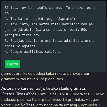
Šī lapa tev iespraudīs cepumus. Tu paraksties uz
Par autoru
Koko Tools
Arhīvs
šo:
1. To, ka tu nospiedi pogu "Sapratu";
2. Tavu info, lai katru reizi komentārā nav pa
Grāmatjautājumi no A-Z
jaunam jāraksta (palama, e-pasts, web). Būs
pieejams tikai tev;
Jānis Rubļevskis (koko) / 18.10.2015. 17:21 /
#Grāmatas
/
0
3. Sesijas id, ja tu esi lapas administrators un
komentāri
spēsi ielogoties.
4. Google analītikas sekošana.
Internetos paklīdusi kārtējā ķēžurakstu sērija, kas šoreiz ir
par grāmatām. Mani ievilcis tājā visā ir
Uldis
. Pati ideja
Sapratu
tādiem ķēžierakstiem ir paveca, tāpēc nav nekas īpašs, bet,
ņemot vērā, ka es pēdējā laikā rakstu pārsvarā par
grāmatām, tad nevaru nepiedalīties.
Autors, no kura esi lasījis lielāko skaitu grāmatu:
Orsons Skots Kārds
. Esmu izlasījis visu Endera sēriju un vēl
nedaudz pa virsu tās ir plus/mīnus 15 grāmatas. Vēl gan
varētu būt
Volless
, jo to bērnībā daudz lasīju, bet pieļauju,