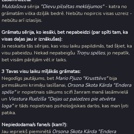
Muldašova
sērija
"Dievu pilsētas meklējumos"
- katra no
grāmatām vilka dziļāk bedrē. Nebūtu nopircis visas uzreiz -
nebūtu arī izlasījis.
Grāmatu sērija, ko iesāki, bet nepabeidzi (par spīti tam, ka
visas daļas jau ir iznākušas):
Ja neskaita tās sērijas, kas visu laiku papildinās, tad šķiet, ka
visu pabeidzu. Nekad nepabeigšu
Troņu spēles
, jo nepatīk,
bet visām pārējām vēl ir laiks.
3 Tavas visu laiku mīļākās grāmatas:
Negodīgs jautājums, bet
Mario Pjuzo "Krusttēvs"
bija
pirmsākumi krimiķu lasīšanai,
Orsona Skota Kārda "Endera
spēle"
ir nopietnais sākums scifi žanram manā lasāmvielā
un
Viestura Rudzīša "Dejas uz palodzes pie atvērta
loga"
ir tāds nopietnais psiholoģiskais darbs, kas man ļoti
patika.
Nepiedodama/s fane/s (kam?):
Jau iepriekš pieminētā
Orsona Skota Kārda "Endera