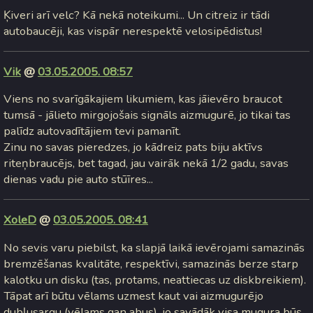
Ķiveri arī velc? Kā nekā noteikumi... Un citreiz ir tādi
autobaucēji, kas vispār nerespektē velosipēdistus!
Vik
@
03.05.2005. 08:57
Viens no svarīgākajiem likumiem, kas jāievēro braucot
tumsā - jālieto mirgojošais signāls aizmugurē, jo tikai tas
palīdz autovadītājiem tevi pamanīt.
Zinu no savas pieredzes, jo kādreiz pats biju aktīvs
riteņbraucējs, bet tagad, jau vairāk nekā 1/2 gadu, savas
dienas vadu pie auto stūīres...
XoleD
@
03.05.2005. 08:41
No sevis varu piebilst, ka slapjā laikā ievērojami samazinās
bremzēšanas kvalitāte, respektīvi, samazinās berze starp
kalotku un disku (tas, protams, neattiecas uz diskbreikiem).
Tāpat arī būtu vēlams uzmest kaut vai aizmugurējo
dubļusargu (vēlams gan abus), jo savādāk visa mugura būs