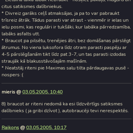
citus satiksmes dalībniekus.
* Divreiz garāks ceļš atmaksājas, ja pa to var pabraukt
trīsreiz ātrāk. Tādus parasti var atrast - vienmēr ir ielas un
ielu posmi, kas regulāri ir tukšāki, kur labāka pārredzamība,
labāks asfalts utt.
* Braucot pa pilsētu, trenējies ātri, bez domāšanas pārslēgt
ātrumus. No viena luksofora līdz otram parasti paspēju ar
4-5 pārslēgšanām tikt līdz pat 3-7, un tas parasti izdodas
straujāk kā blakusstāvošajām mašīnām.
* Neatstāj riteni pie Maximas salu tilta pārdaugavas pusē -
nospers :(
mieris @
03.05.2005. 10:40
8) braucot ar riteni nedomā ka esi līdzvērtīgs satiksmes
dalībnieks ( ja gribi dzīvot ), autobraucēji tevi nerespektēs.
Raikons
@
03.05.2005. 10:17