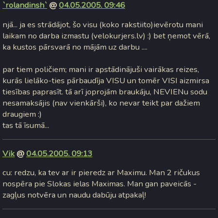
`rolandinsh`
@
04.05.2005. 09:46
njā... ja es strādājot, šo visu (koko rakstiito)ievērotu mani
laikam no darba izmastu (velokurjers.lv) :) bet ņemot vērā,
ka kustos pārsvarā no mājām uz darbu ....
par tiem poličiem; mani ir apstādinājuši vairākas reizes,
kurās lielāko-ties pārbaudīja VISU un tomēr VISI aizmirsa
tiesības paprasīt. tā arī joprojām braukāju, NEVIENu sodu
nesamaksājis (nav vienkārši), ko nevar teikt par dažiem
draugiem :)
tas tā īsumā...
Vik
@
04.05.2005. 09:13
cu: redzu, ka tev ar ir pieredz ar Maximu. Man 2 ričukus
nospēra pie Slokas ielas Maximas. Man gan paveicās -
zagļus notvēra un naudu dabūju atpakaļ!