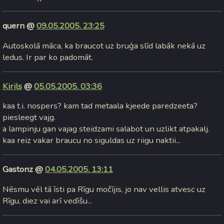
quern @
09.05.2005. 23:25
Autoskolā māca, ka braucot uz bruģa slīd labāk nekā uz
ledus. Ir par ko padomāt.
Kirils
@
05.05.2005. 03:36
kaa t.i. nospers? kam tad metaala kjeede paredzeeta?
piesleegt vajg.
a lampinju gan vajag steidzami salabot un uzlikt atpakalj.
kaa reiz vakar braucu no siguldas uz riigu naktii...
Gastonz @
04.05.2005. 13:11
Nēsmu vēl tā īsti pa Rīgu močījis, jo nav vellis atvesc uz
Rīgu, diez vai arī vedīšu...