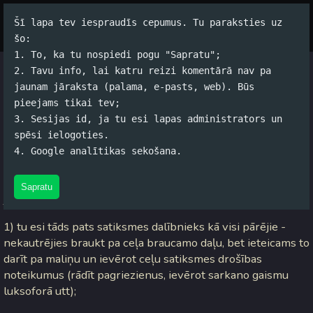
Šī lapa tev iespraudīs cepumus. Tu paraksties uz
Par autoru
Koko Tools
Arhīvs
šo:
1. To, ka tu nospiedi pogu "Sapratu";
2. Tavu info, lai katru reizi komentārā nav pa
Velobraukšana amatieriem
jaunam jāraksta (palama, e-pasts, web). Būs
pieejams tikai tev;
Jānis Rubļevskis (koko) / 03.05.2005. 11:17 /
#Dzīve
/
13
3. Sesijas id, ja tu esi lapas administrators un
komentāri
spēsi ielogoties.
4. Google analītikas sekošana.
Nedaudz pabraukājis nu varu nedaudz arī uzrakstīt par
nelieliem amatiervelobraukšanas pamatprincipiem, ko
Sapratu
jāievēro, braukājot pa pilsētu:
1) tu esi tāds pats satiksmes dalībnieks kā visi pārējie -
nekautrējies braukt pa ceļa braucamo daļu, bet ieteicams to
darīt pa maliņu un ievērot ceļu satiksmes drošības
noteikumus (rādīt pagriezienus, ievērot sarkano gaismu
luksoforā utt);