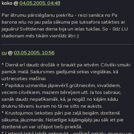
koko @
04.05.2005. 04:48
Par ātrumu pārslēgšanu piekrītu - reizi sanāca no Pa
barona ielu no jau paša sākuma pie luksafora satikties ar
jaguāru! Svētdienas diena bija un ielas tukšas. So - līdz LU
stadionam mēs tikām vienlīdz ātri :)
cu
@
03.05.2005. 10:56
* Dienā arī daudz drošāk ir braukt pa ietvēm. Cilvēki smuki
pamūk malā. Sadursmes gadījumā sekas vieglākas, kā
uztriecoties mašīnai.
* Papildus uzmanība jāpievērš grūtniecēm, invalīdiem,
veciem cilvēkiem, maziem bēreļiem utt. Ja tos sabrauc,
sanāk daudz nepatīkamāk, kā, ja nogāž no kājām kādu
druknu tēvaini, kuram no tā ne silts ne auksts.
* Krustojumos liekoties pāri pie zaļā beigām, dzeltenā
sākuma, jāuzmanās. Nelietīgie kājāmgājēji jau sāk iet pie
dzeltenā un var izčāpot tieši priekšā.
* Lietainā laikā labāk nebraukt - nošķiež pakaļu, muguru un