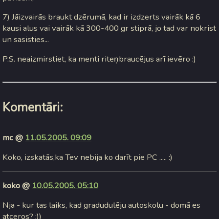
7) Jāizvairās braukt dzērumā, kad ir izdzerts vairāk kā 6
kausi alus vai vairāk kā 300-400 gr stiprā, jo tad var nokrist
un sasisties...
P.S. neaizmirstiet, ka menti riteņbraucējus arī ievēro :)
Komentāri:
mc @
11.05.2005. 09:09
Koko, izskatās,ka Tev nebija ko darīt pie PC ..... :)
koko @
10.05.2005. 05:10
Nja - kur tas laiks, kad gradudulēju autoskolu - domā es
atceros? :))