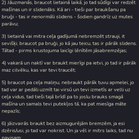
2) Jāuzmanās, braucot lietainā laikā, jo tad sūdīgi var redzēt
mašīnas un ir slidenāks. Kā ari - tieši par braukšanu pa
bruģi - tas ir nenormāli slidens - šodien gandrīz uz mutes
parāvu;
3) lietainā vai mitra ceļa gadījumā nebremzēt strauji, it
sevišķi, braucot pa bruģi, jo kā jau teicu, tas ir pārāk slidens.
Tātad - pirms krustojuma laicīgi lēnītēm jāsabremzējas;
4) vakarā un naktī var braukt mierīgi pa ietvi, jo tad ir pārāk
maz cilvēku, kas var tevi traucēt;
5) braucot pa ceļa maliņu, nebraukt pārāk tuvu apmelei, jo
tad var ar pedāli uzmīt tai virsū un tevi izmetīs ar velli uz
ceļa vidus, tad tieši tajā brīdī pa to joslu brauks smagā
mašīna un samals tevi putekļos tā, ka pat miesīga māte
nepazīs;
6) jāizvairās braukt bez aizmugurējām bremzēm, ja esi
dzēris/usi, jo tad var nokrist. Un ja vēl ir mitrs laiks, tad nu
pavisam;