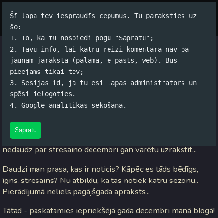
Šī lapa tev iespraudīs cepumus. Tu paraksties uz
Par autoru
Koko Tools
Arhīvs
šo:
1. To, ka tu nospiedi pogu "Sapratu";
2. Tavu info, lai katru reizi komentārā nav pa
Stresainais decembris
jaunam jāraksta (palama, e-pasts, web). Būs
pieejams tikai tev;
Jānis Rubļevskis (koko) / 20.12.2005. 10:50 /
#Dzīve
/
7
3. Sesijas id, ja tu esi lapas administrators un
komentāri
spēsi ielogoties.
4. Google analītikas sekošana.
Pāris dienas atpakaļ runāju ar
LyrFeel
iekš
Skype
un jamā
izteica domu, ka līdz
JG
vai līdz
ZS
būtu jāuzraksta kaut kas
Sapratu
liels un noslēdzošs. Es gan neko lielu nerakstīšu, bet
nedaudz par stresaino decembri gan varētu uzrakstīt...
Daudzi man prasa, kas ir noticis? Kāpēc es tāds bēdīgs,
īgns, stresains? Nu atbildu, ka tas notiek katru sezonu..
Pierādījumā neliels pagājšgada apraksts...
Tātad - paskatamies iepriekšējā gada decembri manā blogā!