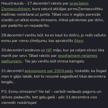
Neuztraucās - 27.decembrī raksts par
priecīgiem
Ziemassvētkiem
, kura saturā atklājas pirmsZiemassvētku
mašīnas nolikšana uz jumta. Tātad viss ir iegājis pareizās
sliedēs un atkal esmu stresains. Atkal pārdomas par dzīvi,
par padarīto un nepadarīto.
28.decembrī varētu būt, ka es kaut ko dzēru, jo reāli sašutis
esmu par vienu zīmējumu, kas aprakstīts
šiten
.
30.decembrī aizdevos uz
NP
māju, kur pa ceļam stresi lika
manīt par sevi. Tātad raksts par
iespējamiem nelaimes
gadījumiem
... Tas jau varētu būt stresa kalngals.
31.decembrī
apkopojums par 2004.gadu
. Izskatās, ka šogad
man ir gājis labāk, bet to rezumē sagaidīsiet tikai decembra
beigās...
P.S. Esmu stresains? Ne tač - varbūt nedaudz paguris un
dzīves padauzīts, bet galu galā - pēc 31.decembra viss
vienmēr nokārtojas!