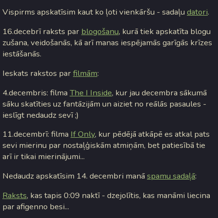
Vispirms apskatīsim kaut ko ļoti vienkāršu - sadaļu
datori
.
16.decebrī raksts par
blogošanu
, kurā tiek apskatīta blogu
zušana, veidošanās, kā arī manas iespējamās garīgās krīzes
iestāšanās.
Ieskats rakstos par
filmām
:
4.decembris: filma
The I Inside
, kur jau decembra sākumā
sāku skatīties uz fantāzijām un aiziet no reālās pasaules -
ieslīgt nedaudz sevī ;)
11.decembrī: filma
If Only
, kur pēdējā atkāpē es atkal pats
sevi mierinu par nostaļģiskām atmiņām, bet patiesībā tie
arī ir tikai mierinājumi...
Nedaudz apskatīsim 14. decembri manā
spamu sadaļā
:
Raksts
, kas tapis 0:09 naktī - dzejolītis, kas manāmi liecina
par afigenno besi...