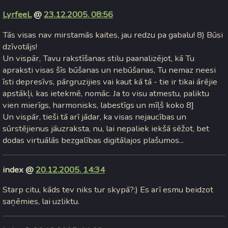
LyrfeeL
@
23.12.2005. 08:56
Tās visas nav mirstamās kaites, jau redzu pa gabalu! 8) Būsi
dzīvotājs!
Un vispār, Tavu rakstīšanas stilu paanalizējot, kā Tu
apraksti visas šīs būšanas un nebūšanas, Tu nemaz neesi
īsti depresīvs, pārgruzijies vai kaut kā tā - tie ir tikai ārējie
apstākļi, kas ietekmē, nomāc. Ja to visu atmestu, paliktu
vien mierīgs, harmonisks, labestīgs un mīļš koko 8]
Un vispār, tieši tā arī jādar, ka visas nejaucības un
sūrstējienus jāuzraksta, nu, lai nepaliek iekšā sēžot, bet
dodas virtuālās bezgalības digitālajos plašumos...
index @
20.12.2005. 14:34
Starp citu, kāds tev niks tur skypā?:) Es arī esmu beidzot
saņēmies, lai uzliktu.