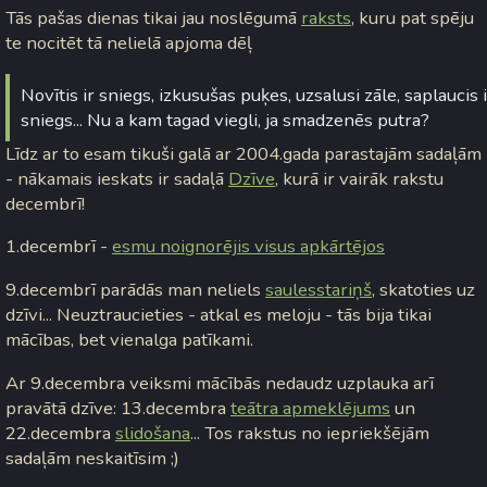
Tās pašas dienas tikai jau noslēgumā
raksts
, kuru pat spēju
te nocitēt tā nelielā apjoma dēļ
Novītis ir sniegs, izkusušas puķes, uzsalusi zāle, saplaucis 
sniegs... Nu a kam tagad viegli, ja smadzenēs putra?
Līdz ar to esam tikuši galā ar 2004.gada parastajām sadaļām
- nākamais ieskats ir sadaļā
Dzīve
, kurā ir vairāk rakstu
decembrī!
1.decembrī -
esmu noignorējis visus apkārtējos
9.decembrī parādās man neliels
saulesstariņš
, skatoties uz
dzīvi... Neuztraucieties - atkal es meloju - tās bija tikai
mācības, bet vienalga patīkami.
Ar 9.decembra veiksmi mācībās nedaudz uzplauka arī
pravātā dzīve: 13.decembra
teātra apmeklējums
un
22.decembra
slidošana
... Tos rakstus no iepriekšējām
sadaļām neskaitīsim ;)