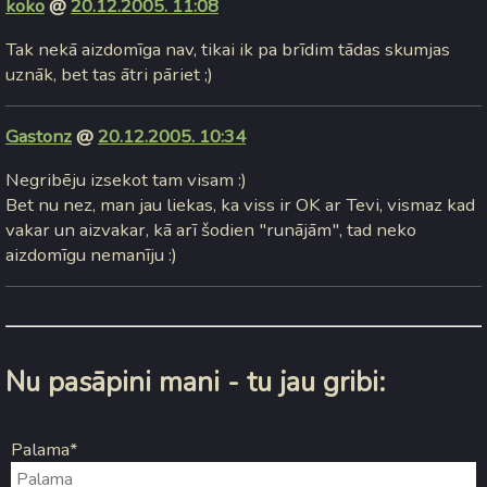
koko
@
20.12.2005. 11:08
Tak nekā aizdomīga nav, tikai ik pa brīdim tādas skumjas
uznāk, bet tas ātri pāriet ;)
Gastonz
@
20.12.2005. 10:34
Negribēju izsekot tam visam :)
Bet nu nez, man jau liekas, ka viss ir OK ar Tevi, vismaz kad
vakar un aizvakar, kā arī šodien "runājām", tad neko
aizdomīgu nemanīju :)
Nu pasāpini mani - tu jau gribi:
Palama*