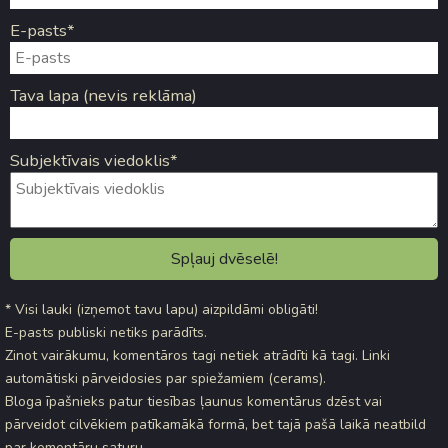
E-pasts*
Tava lapa (nevis reklāma)
Subjektīvais viedoklis*
* Visi lauki (izņemot tavu lapu) aizpildāmi obligāti!
E-pasts publiski netiks parādīts.
Zinot vairākumu, komentāros tagi netiek atrādīti kā tagi. Linki
automātiski pārveidosies par spiežamiem (cerams).
Bloga īpašnieks patur tiesības ļaunus komentārus dzēst vai
pārveidot cilvēkiem patīkamākā formā, bet tajā pašā laikā neatbild
par komentāru saturu.