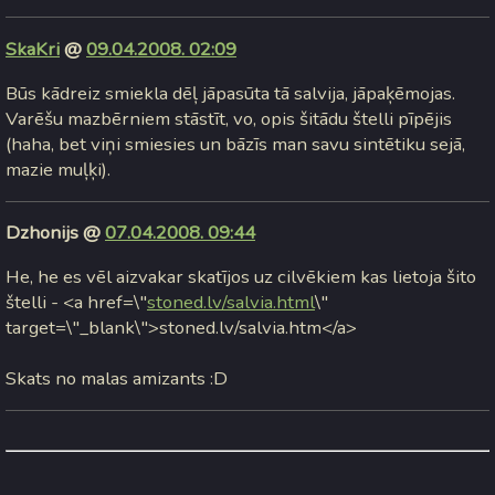
SkaKri
@
09.04.2008. 02:09
Būs kādreiz smiekla dēļ jāpasūta tā salvija, jāpaķēmojas.
Varēšu mazbērniem stāstīt, vo, opis šitādu štelli pīpējis
(haha, bet viņi smiesies un bāzīs man savu sintētiku sejā,
mazie muļķi).
Dzhonijs @
07.04.2008. 09:44
He, he es vēl aizvakar skatījos uz cilvēkiem kas lietoja šito
štelli - <a href=\"
stoned.lv/salvia.html
\"
target=\"_blank\">stoned.lv/salvia.htm</a>
Skats no malas amizants :D