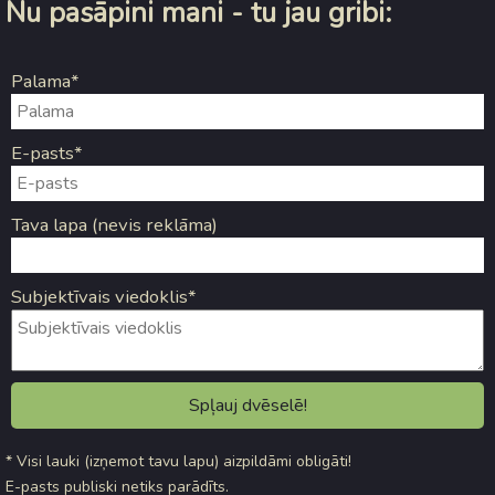
Nu pasāpini mani - tu jau gribi:
Palama*
E-pasts*
Tava lapa (nevis reklāma)
Subjektīvais viedoklis*
* Visi lauki (izņemot tavu lapu) aizpildāmi obligāti!
E-pasts publiski netiks parādīts.