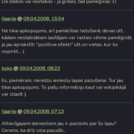
Da stabils vai nestabils - ja gribēs, tad pamēģinās :D
Ilaarijs
@
09.04.2008. 15:54
Ne tikai apkopojums, arī pamācības lietošanā, devas utt...
kādam nestabilākam lasītājam var rasties vēlme pamēģināt,
ja jau aprakstīti "pozitīvie efekti" utt un vietas, kur ko
nopirkt... :(
koko
@
09.04.2008. 08:23
Es, piemēram, neredzu iemeslu lapas pazušanai. Tur jau
tikai apkopojums. To pašu informāciju kaut vai wikipēdijā
var izlasīt ;)
Ilaarijs
@
09.04.2008. 07:13
Attiecīgajiem dienestiem jau ir paziņots par šo lapu?
Cerams, ka drīz viņa pazudīs...