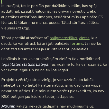
Īsi runājot, tas ir portāls par dažādām vielām, kas spēj
apdullināt, izsaukt halucinācijas un/vai novest cilvēku
augstākos attīstības līmeņos, atslēdzot mūsu apzināto ES.
Nu tas tā tēlaini no manas puses. Tātad sēnītes, zālītes,
vieliņas utt utjp.
Tāpat protālā atradīsiet arī
palīgmateriālus
,
vietas
, kur
daudz ko var atrast, kā arī ļoti palīdzēs
forums
. Ja nav ko
darīt, tad tīri interesei jau ir interesanti palasīties.
Labākais ir tas, ka aprakstītajām vielām tiek norādīts arī
legalitātes statuss Latvijā
. Tas nozīmē to, ka var uzzināt, ko
var lietot legāli un ko ne tik ļoti legāli.
Projektu vērtēju itin atzinīgi, jo var uzzināt, ko labāk
nelietot vai ko lietot kā alternatīvu, ja nu gadījumā vispār
nevar atturēties. Pie mīnusiem varētu pieskaitīt to, ka nav
RSS, bet gan jau kādreiz ļautiņi attapsies.
Atruna:
Raksts nekādā gadījumā nav mudinājums uz