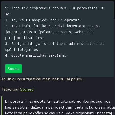
Šī lapa tev iespraudīs cepumus. Tu paraksties uz
Par autoru
Koko Tools
Arhīvs
šo:
1. To, ka tu nospiedi pogu "Sapratu";
2. Tavu info, lai katru reizi komentārā nav pa
Stoned.lv - portāls par
jaunam jāraksta (palama, e-pasts, web). Būs
pieejams tikai tev;
psihoaktīvām vielām
3. Sesijas id, ja tu esi lapas administrators un
spēsi ielogoties.
Jānis Rubļevskis (koko) / 07.04.2008. 12:04 /
#Datori
/
8
4. Google analītikas sekošana.
komentāri
Sapratu
Nav ne jausmas, kāpēc kolēģis no visiem darbā esošajiem
šo linku nosūtīja tikai man, bet nu lai paliek.
Tātad par
Stoned
:
[..] portāls ir izveidots, lai izglītotu sabiedrību jautājumos,
kas saistīti ar dažādām psihoaktīvām vielām, kuru saprātīg
lietošana paliekošas sekas uz cilvēka organismu neatstāj.[..