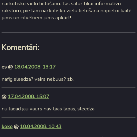
narkotisko vielu lietošanu. Tas satur tikai informatīvu
raksturu, pie tam narkotisko vielu lietošana nopietni kaitē
jums un cilvēkiem jums apkārt!
Komentāri:
es @
18.04.2008. 13:17
nafig sleedza? vairs nebuus? zb.
@
17.04.2008. 15:07
nu tagad jau vaurs nav taas lapas, sleedza
koko
@
10.04.2008. 10:43