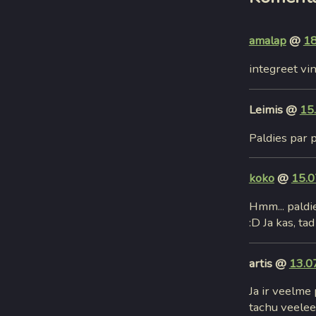
amalap
@
18
integreet vi
Leimis @
15
Paldies par p
koko
@
15.0
Hmm... paldi
:D Ja kas, ta
artis @
13.0
Ja ir veelme 
tachu veeleet