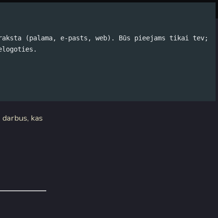
Par autoru
Koko Tools
Arhīvs
raksta (palama, e-pasts, web). Būs pieejams tikai tev;
elogoties.
gta
s darbus, kas