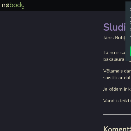
Sludi
Jānis Rubļev
Tā nu ir sanā
bakalaura izg
Vēlamais darb
saistīti ar da
Ja kādam ir k
Varat izteikt
Komentā