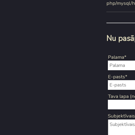
php/mysql/ht
Nu pasāp
Palama*
E-pasts*
Tava lapa (n
Subjektīvais