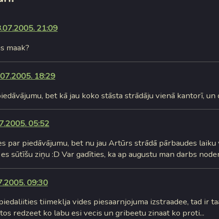
.07.2005. 21:09
ns maak?
.07.2005. 18:29
iedāvājumu, bet kā jau koko stāsta strādāju vienā kantorī, un 
7.2005. 05:52
es par piedāvājumu, bet nu jau Artūrs strādā pārbaudes laiku 
d es sūtīšu ziņu :D Var gadīties, ka ap augustu man darbs noder
7.2005. 09:30
piedaliities tiimeklja vides piesaarnjojuma izstraadee, tad ir t
os redzeet ko labu esi vecis un gribeetu zinaat ko proti...