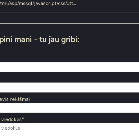
ml/asp/mssql/javascript/css/utt...
ini mani - tu jau gribi:
evis reklāma)
 viedoklis*