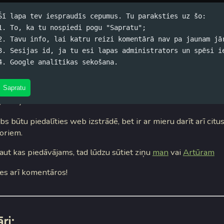
Šī lapa tev iespraudīs cepumus. Tu paraksties uz šo:
1. To, ka tu nospiedi pogu "Sapratu";
2. Tavu info, lai katru reizi komentārā nav pa jaunam jā
nājums
3. Sesijas id, ja tu esi lapas administrators un spēsi i
4. Google analītikas sekošana.
skis (koko) / 13.07.2005. 07:17 /
#Dzīve
/
4 komentāri
cis, ka Artūrs meklē darbu. Pats viņš ir RTU bakalaurs (pabei
Sapratu
lītība) datorzinātnēs.
s būtu piedalīties web izstrādē, bet ir ar mieru darīt arī citu
toriem.
aut kas piedāvājams, tad lūdzu sūtiet ziņu
man
vai
Artūram
ies arī komentāros!
ri: