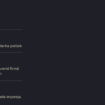
darba pietiek
vienā firmā
!
aada iespeeja,