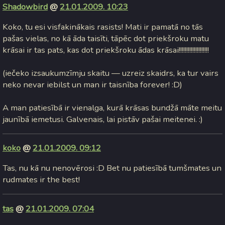
Shadowbird
@
21.01.2009. 10:23
Koko, tu esi visfakinākais rasists! Mati ir pamatā no tās
pašas vielas, no kā āda taisīti, tāpēc dot priekšroku matu
krāsai ir tas pats, kas dot priekšroku ādas krāsai!!!!!!!!!!!!!!!!!!!!
(iečeko izsaukumzīmju skaitu — uzreiz skaidrs, ka tur vairs
neko nevar iebilst un man ir taisnība forever! :D)
A man patiesībā ir vienalga, kurā krāsas bundžā māte meitu
jaunībā iemetusi. Galvenais, lai pistāv pašai meitenei. :)
koko
@
21.01.2009. 09:12
Tas, nu kā nu nenovērosi :D Bet nu patiesībā tumšmates un
rudmates ir the best!
tas
@
21.01.2009. 07:04