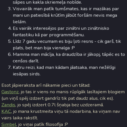
sāpes un kakla skriemeļa nobīde.
Visvairāk man patīk tumšmates, kas ir mazākas par
mani un patiesībā krūtīm jābūt foršām nevis mega
lielām.
Es vairāk interesējos par zinātni un zinātnisko
fantastiku kā par programmēšanu.
Līdz 7 gadu vecumam es biju ļoti resns - cik garš, tik
plats, bet man bija vienalga :P
Mamma man mācīja, ka draudzība ir jākopj, tāpēc es to
cenšos darīt.
Katru reizi, kad man kādam jāatsaka, man nežēlīgi
iesāpas sirds.
Esot jāpieraksta arī nākamie pieci un tātad:
Gastonz
, jo tas ir viens no manis rūpīgāk lasītajiem blogiem
(un viņš spēj izdzert gandrīz tik pat daudz alus, cik es).
Zandis
, jo spēj izdzert 0.7l šņabja bez uzdzeramā.
KAC
, jo mana krustmeita viņu tā nodarbina, ka viņam nav
vairs laika rakstīt.
Simbel
, jo viņai patīk filosofija :P