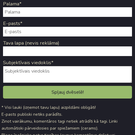
Palama*
E-pasts*
Tava lapa (nevis reklāma)
Subjektīvais viedoklis*
* Visi lauki (izņemot tavu lapu) aizpildāmi obligāti!
E-pasts publiski netiks parādīts.
Zinot vairākumu, komentāros tagi netiek atrādīti kā tagi. Linki
automātiski pārveidosies par spiežamiem (cerams).