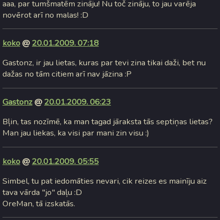
aaa, par tumšmatēm zināju! Nu toč zināju, to jau varēja
novērot arī no malas! :D
koko
@
20.01.2009. 07:18
Gastonz, ir jau lietas, kuras par tevi zina tikai daži, bet nu
dažas no tām citiem arī nav jāzina :P
Gastonz
@
20.01.2009. 06:23
Bļin, tas nozīmē, ka man tagad jāraksta tās septiņas lietas?
Man jau liekas, ka visi par mani zin visu :)
koko
@
20.01.2009. 05:55
Simbel, tu pat iedomāties nevari, cik reizes es mainīju aiz
tava vārda "jo" daļu :D
OreMan, tā izskatās.