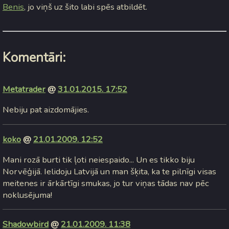
Benis
, jo viņš uz šito labi spēs atbildēt.
Komentāri:
Metatrader
@
31.01.2015. 17:52
Nebiju pat aizdomājies.
koko
@
21.01.2009. 12:52
Mani rozā burti tik ļoti neiespaido... Un es tikko biju
Norvēģijā. Ielidoju Latvijā un man šķita, ka te pilnīgi visas
meitenes ir ārkārtīgi smukas, jo tur viņas tādas nav pēc
noklusējuma!
Shadowbird
@
21.01.2009. 11:38