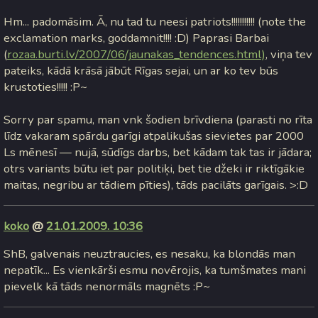
Hm... padomāsim. Ā, nu tad tu neesi patriots!!!!!!!!!!! (note the
exclamation marks, goddamnit!!!! :D) Paprasi Barbai
(
rozaa.burti.lv/2007/06/jaunakas_tendences.html)
, viņa tev
pateiks, kādā krāsā jābūt Rīgas sejai, un ar ko tev būs
krustoties!!!!! :P~
Sorry par spamu, man vnk šodien brīvdiena (parasti no rīta
līdz vakaram spārdu garīgi atpalikušas sievietes par 2000
Ls mēnesī — nujā, sūdīgs darbs, bet kādam tak tas ir jādara;
otrs variants būtu iet par politiķi, bet tie džeki ir riktīgākie
maitas, negribu ar tādiem pīties), tāds pacilāts garīgais. >:D
koko
@
21.01.2009. 10:36
ShB, galvenais neuztraucies, es nesaku, ka blondās man
nepatīk... Es vienkārši esmu novērojis, ka tumšmates mani
pievelk kā tāds nenormāls magnēts :P~