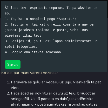
Šī lapa tev iespraudīs cepumus. Tu paraksties uz
Par autoru
Koko Tools
Arhīvs
šo:
1. To, ka tu nospiedi pogu "Sapratu";
2. Tavu info, lai katru reizi komentārā nav pa
Septiņas lietas
jaunam jāraksta (palama, e-pasts, web). Būs
pieejams tikai tev;
Jānis Rubļevskis (koko) / 19.01.2009. 20:34 /
#Spams
/
13
3. Sesijas id, ja tu esi lapas administrators un
komentāri
spēsi ielogoties.
4. Google analītikas sekošana.
Pamanīju neraksturīgu aktivitāti manā blogā un sapratu, ka
kāds mani ir iebirkojis
.
Sapratu
Ko Jūs par mani varētu nezināt?
Pārsvarā es guļu ar vēderu uz leju. Vienkārši tā pat
vien.
Pagājšgad es nokritu ar galvu uz leju, braucot ar
sniegadēli. Uz tā pamata es dabūju akadēmisko
atvaļinājumu - postraumatiskas hroniskas galvas