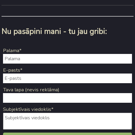
Nu pasāpini mani - tu jau gribi:
Palama*
E-pasts*
Tava lapa (nevis reklāma)
Subjektīvais viedoklis*