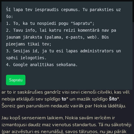
Šī lapa tev iespraudīs cepumus. Tu paraksties uz
Par autoru
Koko Tools
Arhīvs
šo:
1. To, ka tu nospiedi pogu "Sapratu";
2. Tavu info, lai katru reizi komentārā nav pa
Seksuālais tālrunis un
tā
jaunam jāraksta (palama, e-pasts, web). Būs
pieejams tikai tev;
manas nedienas
3. Sesijas id, ja tu esi lapas administrators un
spēsi ielogoties.
Jānis Rubļevskis (koko) / 24.10.2008. 13:06 /
#Spams
/
5
4. Google analītikas sekošana.
komentāri
Sapratu
Vai esat kādreiz saskārušies ar
Nokia
telefonu? Gan jau, ka
ar to ir saskārušies gandrīz visi sevi cienoši cilvēki, kas vēl
nebija atklājuši sev spīdīgo
to
* un mazāk spīdīgo
šito
*.
Šoreiz gan parunāsim nedaudz vairāk par Nokia lādētāju.
Jau kopš senseniem laikiem, Nokia savām ierīcēm ir
izmantojusi daudz maz vienotus standartus. Tā nu sākotnēji
(par aizvēsturi es nerunāšu), savos tālruņos, nu jau pārāk