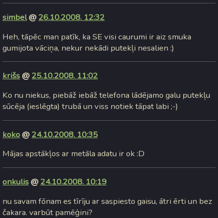
simbel
@
26.10.2008. 12:32
Heh, tāpēc man patīk, ka SE visi caurumi ir aiz smuka
gumijota vāciņa, nekur nekādi putekļi nesalien :)
krišs
@
25.10.2008. 11:02
Ko nu niekus, piebāž iebāž telefona lādējamo galu putekļu
sūcēja (ieslēgta) trubā un viss notiek tāpat labi ;-)
koko
@
24.10.2008. 10:35
Mājas apstākļos ar metāla adatu ir ok :D
onkulis
@
24.10.2008. 10:19
nu savam fōnam es tīrīju ar saspiesto gaisu, ātri ērti un bez
čakara. varbūt pamēģini?