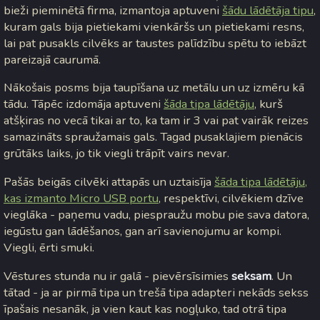
bieži pieminētā firma, izmantoja aptuveni
šādu lādētāja tipu
,
kuram gals bija pietiekami vienkāršs un pietiekami resns,
lai pat pusakls cilvēks ar taustes palīdzību spētu to iebāzt
pareizajā caurumā.
Nākošais posms bija taupīšana uz metālu un uz izmēru kā
tādu. Tāpēc izdomāja aptuveni
šāda tipa lādētāju
, kurš
atšķiras no vecā tikai ar to, ka tam ir 3 vai pat vairāk reizes
samazināts spraužamais gals. Tagad pusaklajiem pienācis
grūtāks laiks, jo tik viegli trāpīt vairs nevar.
Pašās beigās cilvēki attapās un uztaisīja
šāda tipa lādētāju,
kas izmanto Micro USB portu
, respektīvi, cilvēkiem dzīve
vieglāka - paņemu vadu, piespraužu mobu pie sava datora,
iegūstu gan lādēšanos, gan arī savienojumu ar kompi.
Viegli, ērti smuki.
Vēstures stunda nu ir galā - pievērsīsimies
seksam
. Un
tātad - ja ar pirmā tipa un trešā tipa adapteri nekāds sekss
īpašais nesanāk, ja vien kaut kas nogļuko, tad otrā tipa