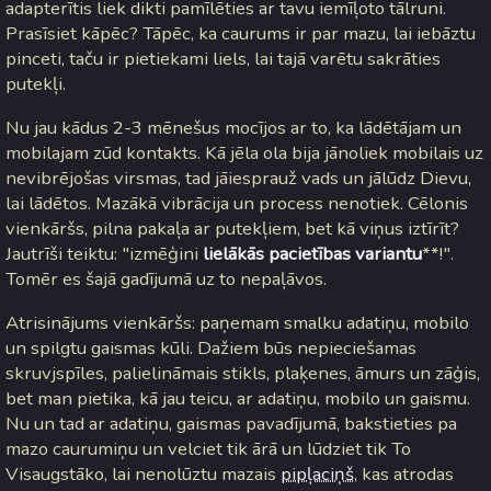
adapterītis liek dikti pamīlēties ar tavu iemīļoto tālruni.
Prasīsiet kāpēc? Tāpēc, ka caurums ir par mazu, lai iebāztu
pinceti, taču ir pietiekami liels, lai tajā varētu sakrāties
putekļi.
Nu jau kādus 2-3 mēnešus mocījos ar to, ka lādētājam un
mobilajam zūd kontakts. Kā jēla ola bija jānoliek mobilais uz
nevibrējošas virsmas, tad jāiesprauž vads un jālūdz Dievu,
lai lādētos. Mazākā vibrācija un process nenotiek. Cēlonis
vienkāršs, pilna pakaļa ar putekļiem, bet kā viņus iztīrīt?
Jautrīši teiktu: "izmēģini
lielākās pacietības variantu
**!".
Tomēr es šajā gadījumā uz to nepaļāvos.
Atrisinājums vienkāršs: paņemam smalku adatiņu, mobilo
un spilgtu gaismas kūli. Dažiem būs nepieciešamas
skruvjspīles, palielināmais stikls, plaķenes, āmurs un zāģis,
bet man pietika, kā jau teicu, ar adatiņu, mobilo un gaismu.
Nu un tad ar adatiņu, gaismas pavadījumā, bakstieties pa
mazo caurumiņu un velciet tik ārā un lūdziet tik To
Visaugstāko, lai nenolūztu mazais
pipļaciņš
, kas atrodas