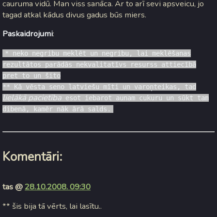
cauruma vidū. Man viss sanāca. Ar to arī sevi apsveicu, jo
tagad atkal kādus divus gadus būs miers.
Paskaidrojumi
:
* neko negribu meklēt un negribu, lai meklēšanas
rezultātos parādās nekvalitatīvs resurss attiecībā
pret to un šito
** Kā vēsta seno latviešu mīti un varoņteikas, tad
lielākā pacietība
esot iebarot aunam cukuru un sūkt tam
dibenā, kamēr nāk ārā salds.
Komentāri:
tas @
28.10.2008. 09:30
** šis bija tā vērts, lai lasītu..