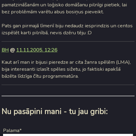
pamatzināšanām un loģisko domāšanu pilnīgi pietiek, lai
bez problēmām varētu abus bosiņus pieveikt.
Pats gan pirmajā līmenī biju nedaudz iesprindzis un centos
izspēlēt karti pilnībā, nevis dzēru tēju :D
BH
@
11.11.2005. 12:26
Kaut arī man ir bijusi pieredze ar cita žanra spēlēm (LMA),
bija interesanti izlasīt spēles sižetu, jo faktiski apakšā
bāzēta līdzīga čītu programmatūra.
Nu pasāpini mani - tu jau gribi:
Palama*