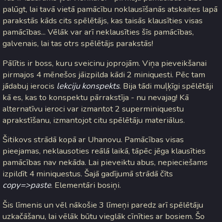
palūgt, lai tavā vietā pamācību noklausīšanās atskaites lapā
parakstās kāds cits spēlētājs, kas taisās klausīties visas
pamācības... Vēlāk var arī neklausīties šīs pamācības,
galvenais, lai tas otrs spēlētājs parakstās!
Pālītis ir boss, kuru sveicinu joprojām. Viņa pieveikšanai
pirmajos 4 mēnešos jāizpilda kādi 2 miniquesti. Pēc tam
jādabuj ierocis
lekciju konspekts
. Bija tādi muļķīgi spēlētāji
kā es, kas to konspektu pārrakstīja - nu nevajag! Kā
alternatīvu ieroci var izmantot 2 superminiquestu
aprakstīšanu, izmantojot citu spēlētāju materiālus.
Šitikovs strādā kopā ar Uhanovu. Pamācības visas
pieejamas, neklausoties reālā laikā, tāpēc jēga klausīties
pamācības nav nekāda. Lai pieveiktu abus, nepieciešams
izpildīt 4 miniquestus. Šajā gadījumā strādā čīts
copy=>paste
. Elementāri bosiņi.
Šis līmenis un vēl nākošie 3 līmeņi paredz arī spēlētāju
uzkačāšanu, lai vēlāk būtu vieglāk cīnīties ar bosiem. Šo