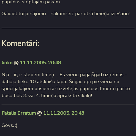
papildus slēptajām pakām.
Gaidiet turpinājumu - nākamreiz par otrā līmeņa iziešanu!
Komentāri:
koko
@
11.11.2005. 20:48
Nja - ir, ir slepeni līmeņi... Es vienu pagājšgad uzņēmos -
dabūju lieku 10 atskaišu lapā.. Šogad epi pie viena no
spēcīgākajiem bosiem arī izvēlējās papildus līmeni (par to
bosu būs 3. vai 4. līmeņa aprakstā sīkāk)!
Fatalis Erratum
@
11.11.2005. 20:43
Govs. :)