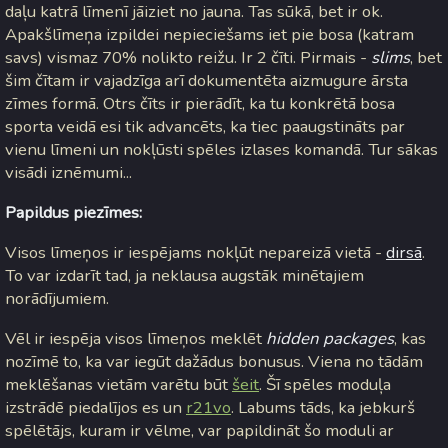
daļu katrā līmenī jāiziet no jauna. Tas sūkā, bet ir ok.
Apakšlīmeņa izpildei nepieciešams iet pie bosa (katram
savs) vismaz 70% nolikto reižu. Ir 2 čīti. Pirmais -
slims
, bet
šim čītam ir vajadzīga arī dokumentēta aizmugure ārsta
zīmes formā. Otrs čīts ir pierādīt, ka tu konkrētā bosa
sporta veidā esi tik advancēts, ka tiec paaugstināts par
vienu līmeni un nokļūsti spēles izlases komandā. Tur sākas
visādi iznēmumi...
Papildus piezīmes:
Visos līmeņos ir iespējams nokļūt nepareizā vietā -
dirsā
.
To var izdarīt tad, ja neklausa augstāk minētajiem
norādījumiem.
Vēl ir iespēja visos līmeņos meklēt
hidden packages
, kas
nozīmē to, ka var iegūt dažādus bonusus. Viena no tādām
meklēšanas vietām varētu būt
šeit
. Šī spēles moduļa
izstrādē piedalījos es un
r21vo
. Labums tāds, ka jebkurš
spēlētājs, kuram ir vēlme, var papildināt šo moduli ar