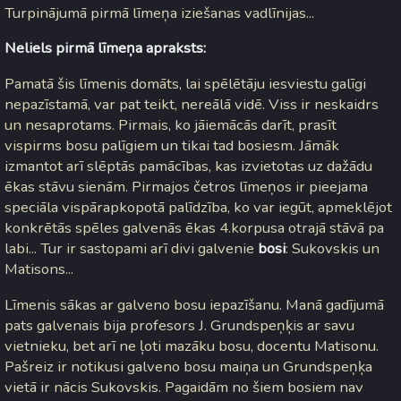
Turpinājumā pirmā līmeņa iziešanas vadlīnijas...
Neliels pirmā līmeņa apraksts:
Pamatā šis līmenis domāts, lai spēlētāju iesviestu galīgi
nepazīstamā, var pat teikt, nereālā vidē. Viss ir neskaidrs
un nesaprotams. Pirmais, ko jāiemācās darīt, prasīt
vispirms bosu palīgiem un tikai tad bosiesm. Jāmāk
izmantot arī slēptās pamācības, kas izvietotas uz dažādu
ēkas stāvu sienām. Pirmajos četros līmeņos ir pieejama
speciāla vispārapkopotā palīdzība, ko var iegūt, apmeklējot
konkrētās spēles galvenās ēkas 4.korpusa otrajā stāvā pa
labi... Tur ir sastopami arī divi galvenie
bosi
: Sukovskis un
Matisons...
Līmenis sākas ar galveno bosu iepazīšanu. Manā gadījumā
pats galvenais bija profesors J. Grundspeņķis ar savu
vietnieku, bet arī ne ļoti mazāku bosu, docentu Matisonu.
Pašreiz ir notikusi galveno bosu maiņa un Grundspeņķa
vietā ir nācis Sukovskis. Pagaidām no šiem bosiem nav