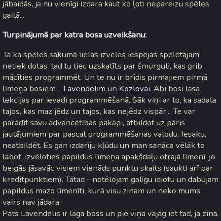
jābaidās, ja nu vienīgi izdara kaut ko ļoti nepareizu spēles
gaitā...
Turpinājumā par katra bosa uzveikšanu:
Tā kā spēles sākumā lielas izvēles iespējas spēlētājam
netiek dotas, tad tu tiec uzskatīts par šmurguli, kas grib
mācīties programmēt. Un te nu ir brīdis pirmajiem pirmā
līmeņa bosiem -
Lavendelim
un
Kozlovai
. Abi bosi lasa
lekcijas par ievadi programmēšanā. Sāk viņi ar to, ka sadala
tajos, kas maz jēdz un tajos, kas nejēdz vispār... Te var
parādīt savu advancētības pakāpi, atbildot uz pāris
jautājumiem par pascal programmēšanas valodu. Iesaku,
neatbildēt. Es gan izdarīju kļūdu un man sanāca vēlāk to
labot, izvēloties papildus līmeņa apakšdaļu otrajā līmenī, jo
beigās jāsavāc visiem vienāds punktu skaits (saukti arī par
kredītpunktiem). Tātad - notēlojam galīgu idiotu un dabujam
papildus mazo līmenīti, kurā visu zinam un neko mums
vairs nav jādara.
Pats Lavendelis ir lāga boss un pie viņa vajag iet tad, ja zina,