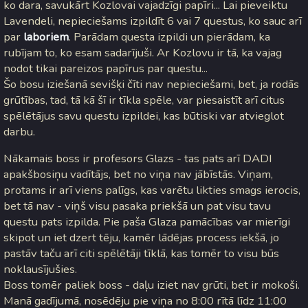
ko dara, savukārt Kozlovai vajadzīgi papīri... Lai pieveiktu
Lavendeli, nepieciešams izpildīt 6 vai 7 questus, ko sauc arī
par
laboriem
. Parādam questa izpildi un pierādam, ka
rubījam to, ko esam sadarījuši. Ar Kozlovu ir tā, ka vajag
nodot tikai pareizos papīrus par questu...
Šo bosu iziešanā sevišķi čīti nav nepieciešami, bet, ja rodās
grūtības, tad, tā kā šī ir tīkla spēle, var piesaistīt arī citus
spēlētājus savu questu izpildei, kas būtiski var atvieglot
darbu.
Nākamais boss ir profesors Glazs - tas pats arī DADI
apakšbosiņu vadītājs, bet no viņa nav jābīstās. Viņam,
protams ir arī viens palīgs, kas varētu likties smags ierocis,
bet tā nav - viņš visu pasaka priekšā un pat visu tavu
questu pats izpilda. Pie paša Glaza pamācības var mierīgi
skipot un iet dzert tēju, kamēr lādējas process iekšā, jo
pastāv taču arī citi spēlētāji tīklā, kas tomēr to visu būs
noklausījušies.
Boss tomēr paliek boss - daļu iziet nav grūti, bet ir mokoši.
Manā gadījumā, nosēdēju pie viņa no 8:00 rītā līdz 11:00