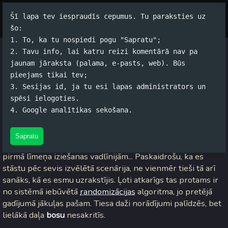
Šī lapa tev iespraudīs cepumus. Tu paraksties uz
Par autoru
Koko Tools
Arhīvs
šo:
1. To, ka tu nospiedi pogu "Sapratu";
2. Tavu info, lai katru reizi komentārā nav pa
RTU DITF RTS/SQ #2: Walk
jaunam jāraksta (palama, e-pasts, web). Būs
pieejams tikai tev;
through: level 1
3. Sesijas id, ja tu esi lapas administrators un
spēsi ielogoties.
Jānis Rubļevskis (koko) / 11.11.2005. 13:05 /
#Spams
/
6
4. Google analītikas sekošana.
komentāri
Sapratu
Kā jau solīju
iepriekš
, ir pienākusi kārta
RTU
DITF
RTS/SQ
pirmā līmeņa iziešanas vadlīnijām... Paskaidrošu, ka es
stāstu pēc sevis izvēlētā scenārija, ne vienmēr tieši tā arī
sanāks, kā es esmu uzrakstījis. Ļoti atkarīgs tas protams ir
no sistēmā iebūvētā
randomizācijas
algoritma, jo pretējā
gadījumā jākuļas pašam. Tiesa daži norādījumi palīdzēs, bet
lielākā daļa
bosu
nesakritīs.