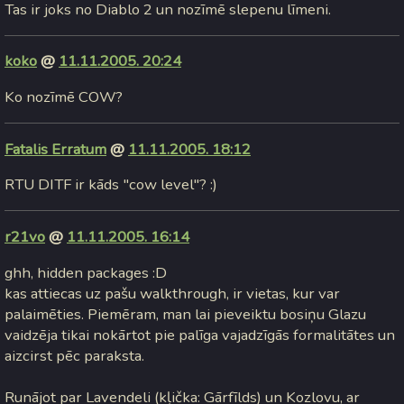
Tas ir joks no Diablo 2 un nozīmē slepenu līmeni.
koko
@
11.11.2005. 20:24
Ko nozīmē COW?
Fatalis Erratum
@
11.11.2005. 18:12
RTU DITF ir kāds "cow level"? :)
r21vo
@
11.11.2005. 16:14
ghh, hidden packages :D
kas attiecas uz pašu walkthrough, ir vietas, kur var
palaimēties. Piemēram, man lai pieveiktu bosiņu Glazu
vaidzēja tikai nokārtot pie palīga vajadzīgās formalitātes un
aizcirst pēc paraksta.
Runājot par Lavendeli (kļička: Gārfīlds) un Kozlovu, ar