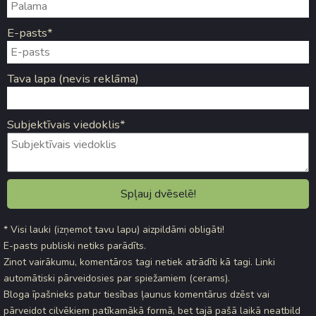
E-pasts*
Tava lapa (nevis reklāma)
Subjektīvais viedoklis*
* Visi lauki (izņemot tavu lapu) aizpildāmi obligāti!
E-pasts publiski netiks parādīts.
Zinot vairākumu, komentāros tagi netiek atrādīti kā tagi. Linki
automātiski pārveidosies par spiežamiem (cerams).
Bloga īpašnieks patur tiesības ļaunus komentārus dzēst vai
pārveidot cilvēkiem patīkamākā formā, bet tajā pašā laikā neatbild