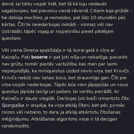
dienā, lai tiktu vispār klāt, bet tā kā biju nedaudz
sagatavojies, tad pieveicu vienā rāvienā. Citiem bija grūtāk -
tie dabūja mocīties, ja nemaldos, pat līdz 10 stundām pēc
kārtas. Čīti te neiedarbojas nekādi - vismaz vēl nav
izstrādāti, tāpēc vajag ar nopietnību pieiet pēdējam
questam.
Vēl viena līmeņa apakšdaļa ir tā, kurai galā ir cīņa ar
Kalnaču. Pati
bosene
ir pat ļoti mīļa un nekaitīga, pieveikt
nav grūtu, tomēr pastāv varbūtība, kas man par laimi
nepiepildījās, ka miniquestus uzdod nevis viņa, bet Krivičs.
Krivičs nebūt nav lielais boss, bet drausmīgs gan. Čīti pie
viņa vispār nedarbojas. Tāpēc būs vien jāpapūlās un visus
questus jāpilda laicīgi un pašam, lai varētu pierādīt. Ar
Kalnaču ir daudz vieglāk. Darbojas ļoti bieži izmantots čīts:
špargalka
. Ir iespēja, ka viņa atklāj čīteri, bet pēc pirmās
reizes vēl nebano, to dara, ja atklāj atkārtotu čītošanas
mēģinājumu. Atklāšanas algoritms viņai ir tā diezgan
randomizēts.