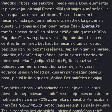
Valodko ir boss, kas sākotnēji biedē visus. Bosu elementāri
ir pieveikt jau pirmajā līmeņa dāļā (pirmajos 4 mēnešos), ja
visus questus uzraksta teicami. Tiesa - daudziem tas
nesanāk. Tādā gadījumā nekas cits neatliek kā galvenais
quests. Darbojas augstāk pieminētais čīts -
špargalka
,
tomēr ir nedaudz arī jarubī iepriekšējo miniquestu būtība...
Papildus čīts:
mercy
, kuru var ieslēgt, pierādot to, ka nu
centies līmeni iziet, bet kaut kā nesanāk, tad var dabūt
papildus dzīvību bez maksāšanas... Jāpiemin gan, ka paralēli
Valodko, nāk arī citi apakšbosi, pie kuriem tad notiek tie
miniquesti. Manā gadījumā tā bija Eglīte. Neuztraucās -
palīdzēs vienmēr un visur. Esmu dzirdējis, ka viņa ir
advancējusies un tagad palikusi arī par diezgan palielu
bosu, pie kā ir lielo questu jāpilda. Bet baidīties nevajag.
Zvejnieks ir boss, kurš sadarbojas ar Lejnieci. Lai abus
pieveiktu, nepieciešams izpildīt visus Lejnieces questus un
noklausīties vismaz 70% Zvejnieka pamācību. Pamācībām
ir arī čīts
fuck_him_up
, bet to vajag ieslēgt jau pašā sākumā.
Tas ir izdarāms ļoti vienkārši - pirmajā pamācības reizē