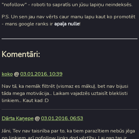
"nofollow" - roboti to sapratīs un jūsu lapiņu neindeksēs.
P.S. Un sen jau nav vērts caur manu lapu kaut ko promotēt
- mans google ranks ir
apaļa nulle
!
Komentāri:
koko
@
03.01.2016. 10:39
Nav tā, ka nemāk filtrēt (vismaz es māku), bet nav bijusi
tāda mega motivācija... Laikam vajadzēs uztaisīt bleklisti
linkiem... Kaut kad :D
Dārta Kaņepe
@
03.01.2016. 06:53
Jāni, Tev nav taisnība par to, ka tiem parazītiem nebūs jēga
no linkiem, arī nofollow links dod vērtību. Lai gan tas ir