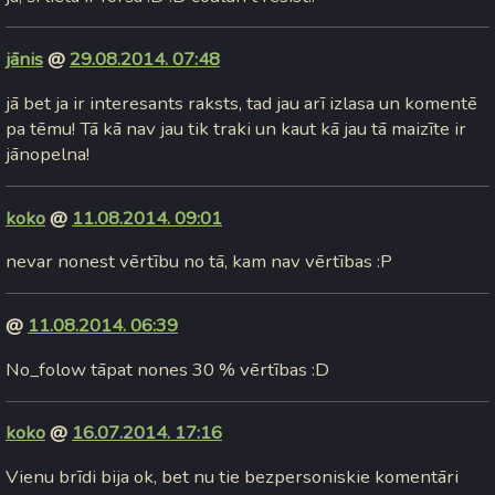
jānis
@
29.08.2014. 07:48
jā bet ja ir interesants raksts, tad jau arī izlasa un komentē
pa tēmu! Tā kā nav jau tik traki un kaut kā jau tā maizīte ir
jānopelna!
koko
@
11.08.2014. 09:01
nevar nonest vērtību no tā, kam nav vērtības :P
@
11.08.2014. 06:39
No_folow tāpat nones 30 % vērtības :D
koko
@
16.07.2014. 17:16
Vienu brīdi bija ok, bet nu tie bezpersoniskie komentāri