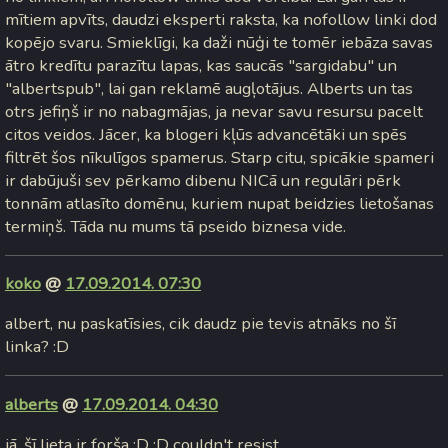
mītiem apvīts, daudzi eksperti raksta, ka nofollow linki dod
kopējo svaru. Smieklīgi, ka daži nūģi te tomēr iebāza savas
ātro kredītu parazītu lapas, kas saucās "sargidabu" un
"albertspub", lai gan reklamē augļotājus. Alberts un tas
otrs jefiņš ir no nabagmājas, ja nevar savu resursu pacelt
citos veidos. Jācer, ka blogeri kļūs advancētāki un spēs
filtrēt šos nīkulīgos spamerus. Starp citu, spicākie spameri
ir dabūjuši sev pērkamo dibenu NICā un regulāri pērk
tonnām atlasīto domēnu, kuriem nupat beidzies lietošanas
termiņš. Tāda nu mums tā pseido biznesa vide.
koko
@
17.09.2014. 07:30
albert, nu paskatīsies, cik daudz pie tevis atnāks no šī
linka? :D
alberts
@
17.09.2014. 04:30
jā, šī lieta ir forša :D :D couldn't resist..