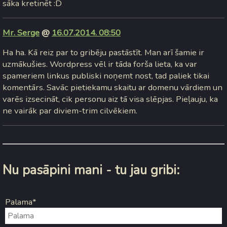
sāka kretinēt :D
Mr. Serge
@
16.07.2014. 08:50
Ha ha. Kā reiz par to gribēju pastāstīt. Man arī šamie ir
uzmākušies. Wordpress vēl ir tāda forša lieta, ka var
spameriem linkus publiski noņemt nost, tad paliek tikai
komentārs. Savāc pietiekamu skaitu ar domenu vārdiem un
varēs izsecināt, cik personu aiz tā visa slēpjas. Pieļauju, ka
ne vairāk par diviem-trim cilvēkiem.
Nu pasāpini mani - tu jau gribi:
Palama*