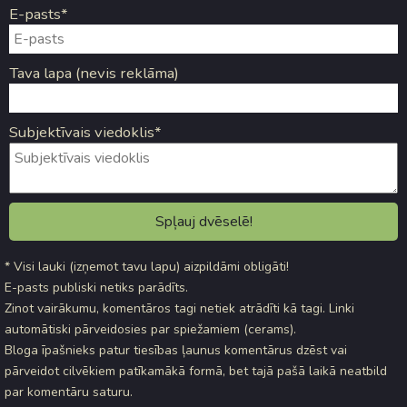
E-pasts*
Tava lapa (nevis reklāma)
Subjektīvais viedoklis*
* Visi lauki (izņemot tavu lapu) aizpildāmi obligāti!
E-pasts publiski netiks parādīts.
Zinot vairākumu, komentāros tagi netiek atrādīti kā tagi. Linki
automātiski pārveidosies par spiežamiem (cerams).
Bloga īpašnieks patur tiesības ļaunus komentārus dzēst vai
pārveidot cilvēkiem patīkamākā formā, bet tajā pašā laikā neatbild
par komentāru saturu.