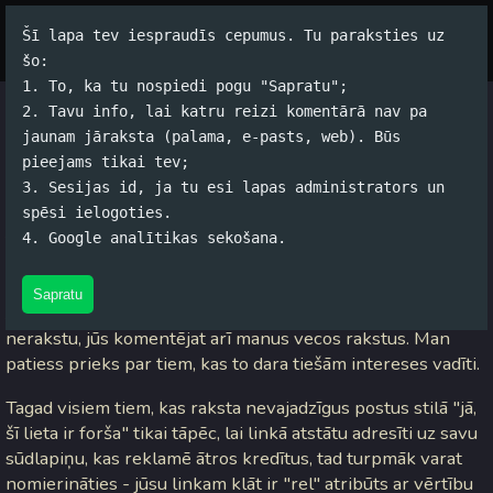
Šī lapa tev iespraudīs cepumus. Tu paraksties uz
Par autoru
Koko Tools
Arhīvs
šo:
1. To, ka tu nospiedi pogu "Sapratu";
2. Tavu info, lai katru reizi komentārā nav pa
Paziņojums ātro kredītu
jaunam jāraksta (palama, e-pasts, web). Būs
pieejams tikai tev;
promoteriem
3. Sesijas id, ja tu esi lapas administrators un
spēsi ielogoties.
Jānis Rubļevskis (koko) / 15.07.2014. 12:16 /
#Spams
/
9
4. Google analītikas sekošana.
komentāri
Sapratu
Jāsaka, ka man dikti glaimo tas, ka, pat tad, ja es ilglaicīgi
nerakstu, jūs komentējat arī manus vecos rakstus. Man
patiess prieks par tiem, kas to dara tiešām intereses vadīti.
Tagad visiem tiem, kas raksta nevajadzīgus postus stilā "jā,
šī lieta ir forša" tikai tāpēc, lai linkā atstātu adresīti uz savu
sūdlapiņu, kas reklamē ātros kredītus, tad turpmāk varat
nomierināties - jūsu linkam klāt ir "rel" atribūts ar vērtību