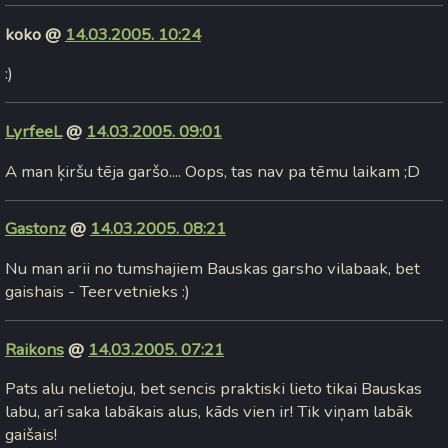
koko @
14.03.2005. 10:24
:)
LyrfeeL
@
14.03.2005. 09:01
A man ķiršu tēja garšo.... Oops, tas nav pa tēmu laikam ;D
Gastonz
@
14.03.2005. 08:21
Nu man arii no tumshajiem Bauskas garsho vilabaak, bet
gaishais - Teervetnieks :)
Raikons
@
14.03.2005. 07:21
Pats alu nelietoju, bet sencis praktiski lieto tikai Bauskas
labu, arī saka labākais alus, kāds vien ir! Tik viņam labāk
gaišais!