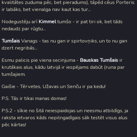
kvalitātes zuduma pēc, bet pieradums), tāpēd cēus Porteris
ir labāks, bet vienalga nav kaut kas tur...
Nodegustēju arī
Kimmel
tumšo - ir pat tiri ok, bet tāds
nedaudz par rūgtu...
Tumšais
Vanags - tas nu gan ir spirtovņiks, un to nu gan
dzert negribās...
Esmu palicis pie viena secinjuma -
Bauskas Tumšais
ir
krutākais alus, kādu latvijā ir iespējams dabūt (runa par
tumšajiem.
Gaišie - Tērvetes, Užavas un Senču ir pa kedu!
P.S. Tās ir tikai manas domas!
P.S.2 - sīkie no šitā neiespaidojas un neesmu atbildīgs, ja
raksta ietvaros kāds nepilngadīgais sāk testēt visus alus
pēc kārtas!