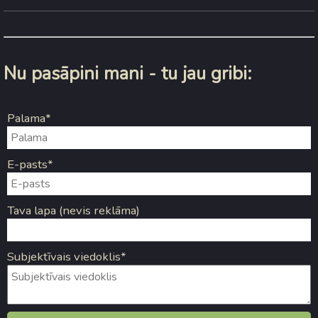
Nu pasāpini mani - tu jau gribi:
Palama*
E-pasts*
Tava lapa (nevis reklāma)
Subjektīvais viedoklis*