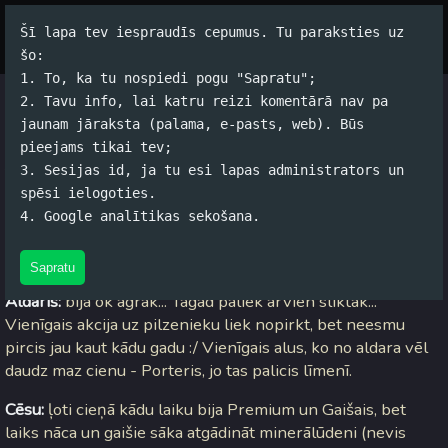
Šī lapa tev iespraudīs cepumus. Tu paraksties uz
Par autoru
Koko Tools
Arhīvs
šo:
1. To, ka tu nospiedi pogu "Sapratu";
2. Tavu info, lai katru reizi komentārā nav pa
Par alu...
jaunam jāraksta (palama, e-pasts, web). Būs
pieejams tikai tev;
Jānis Rubļevskis (koko) / 13.03.2005. 22:33 /
#Spams
/
7
3. Sesijas id, ja tu esi lapas administrators un
komentāri
spēsi ielogoties.
4. Google analītikas sekošana.
Varbūt kāds ir pamanījis, ka pēdējā laikā es dzeru vairāk
tumšo, nekā gaišo. Tad nu neliels rezumē par aliem.
Sapratu
Aldaris:
bija ok agrāk... Tagad paliek arvien sliktāk...
Vienīgais akcija uz pilzenieku liek nopirkt, bet neesmu
pircis jau kaut kādu gadu :/ Vienīgais alus, ko no aldara vēl
daudz maz cienu - Porteris, jo tas palicis līmenī.
Cēsu:
ļoti cieņā kādu laiku bija Premium un Gaišais, bet
laiks nāca un gaišie sāka atgādināt minerālūdeni (nevis