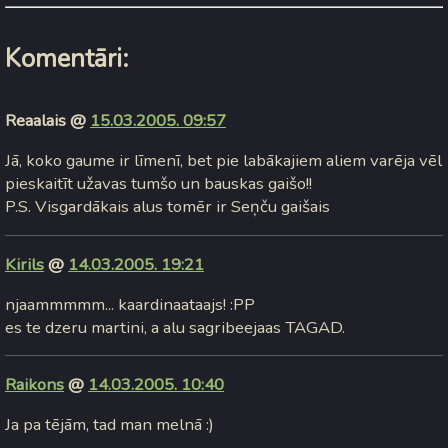
Komentāri:
Reaalais @
15.03.2005. 09:57
Jā, koko gaume ir līmenī, bet pie labākajiem aliem varēja vēl
pieskaitīt užavas tumšo un bauskas gaišo!!
P.S. Visgardākais alus tomēr ir Seņču gaišais
Kirils
@
14.03.2005. 19:21
njaammmmm... kaardinaataajs! :PP
es te dzeru martini, a alu sagribeejaas TAGAD.
Raikons
@
14.03.2005. 10:40
Ja pa tējām, tad man melnā :)