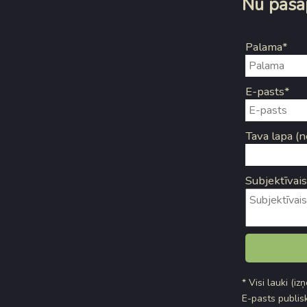
Nu pasāp
Palama*
E-pasts*
Tava lapa (n
Subjektīvais
* Visi lauki (iz
E-pasts publisk