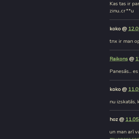
Kas tas ir pa
zinu..cr**u
koko @
12.0
tnx ir man o
Raikons
@
1
Panesās... es
koko @
11.0
nu izskatās, 
hoz @
11.05
un man arī v
my.opera.com