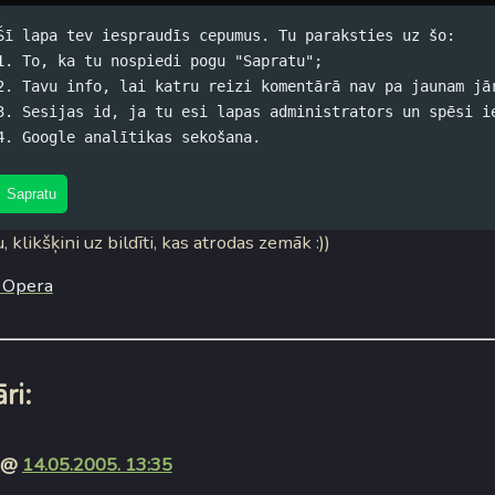
Šī lapa tev iespraudīs cepumus. Tu paraksties uz šo:
1. To, ka tu nospiedi pogu "Sapratu";
2. Tavu info, lai katru reizi komentārā nav pa jaunam jā
par velti...
3. Sesijas id, ja tu esi lapas administrators un spēsi i
4. Google analītikas sekošana.
skis (koko) / 11.05.2005. 12:26 /
#Datori
/
8 komentāri
nkulim Jānim (aļa koko) iehavot bezbanerainu Operu par velti
Sapratu
u, klikšķini uz bildīti, kas atrodas zemāk :))
ri:
@
14.05.2005. 13:35