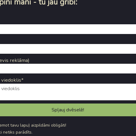
ini mani - tu jau gribi:
evis reklāma)
 viedoklis*
ņemot tavu lapu) aizpildāmi obligāti!
i netiks parādīts.