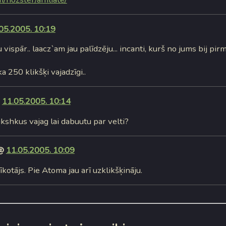
05.2005. 10:19
 vispār.. laacz`am jau palīdzēju... incanti, kurš no jums bij pirm
ka 250 klikšķi vajadzīgi..
@
11.05.2005. 10:14
ikshkus vajag lai dabuutu par velti?
 @
11.05.2005. 10:09
tīkotājs. Pie Atoma jau arī uzklikšķināju.