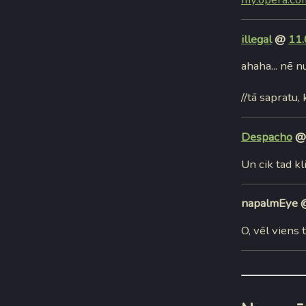
illegal
@
11.
ahaha... nē nu
//tā sapratu, 
Despacho
Un cik tad kl
napalmEye
O, vēl viens 