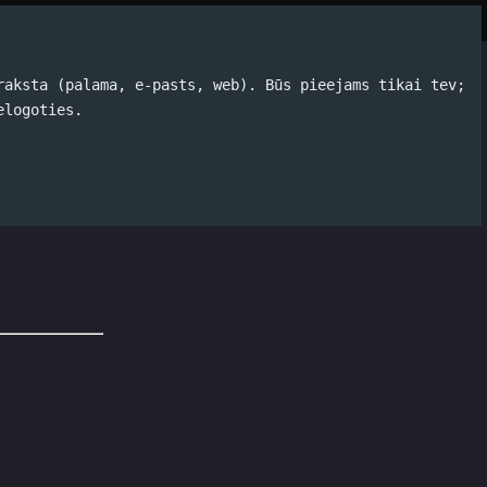
Par autoru
Koko Tools
Arhīvs
raksta (palama, e-pasts, web). Būs pieejams tikai tev;
elogoties.
.