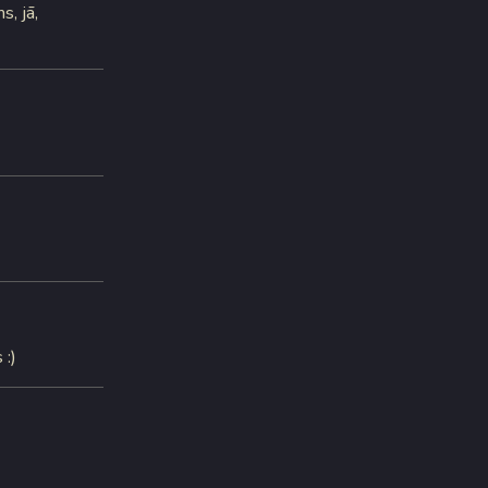
, jā,
 :)