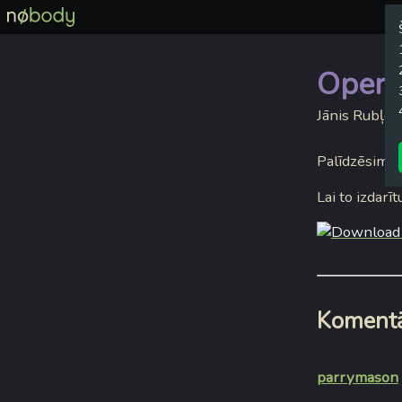
Opera 
Jānis Rubļev
Palīdzēsim o
Lai to izdarīt
Komentā
parrymason