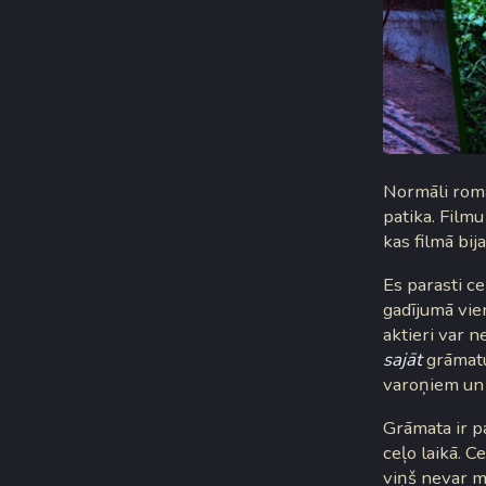
Normāli romān
patika. Filmu
kas filmā bija
Es parasti ce
gadījumā vien
aktieri var n
sajāt
grāmatu.
varoņiem un 
Grāmata ir pa
ceļo laikā. C
viņš nevar ma