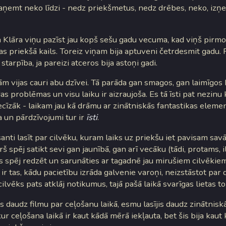
aņemt neko līdzi - nedz priekšmetus, nedz drēbes, neko, izņ
a Klāra viņu pazīst jau kopš sešu gadu vecuma, kad viņš pirmo 
as priekšā kails. Toreiz viņam bija aptuveni četrdesmit gadu. 
tarpība, ja pareizi atceros bija astoņi gadi.
m vijas cauri abu dzīvei. Tā parāda gan smagos, gan laimīgos 
s problēmas un visu laiku ir aizraujoša. Es tā īsti pat nezinu 
ecīzāk - laikam jau kā drāmu ar zinātniskās fantastikas eleme
 un pārdzīvojumi tur ir
īsti
.
esanti lasīt par cilvēku, kuram laiks uz priekšu iet pavisam sav
š spēj satikt sevi gan jaunībā, gan arī vecāku (tādi, protams, il
s spēj redzēt un sarunāties ar tagadnē jau mirušiem cilvēkiem
ir tas, kādu pacietību izrāda galvenie varoņi, neizstāstot par 
 cilvēks pats atklāj notikumus, tajā pašā laikā svarīgas lietas t
 daudz filmu par ceļošanu laikā, esmu lasījis daudz zinātnisk
kur ceļošana laikā ir kaut kādā mērā iekļauta, bet šis bija kau