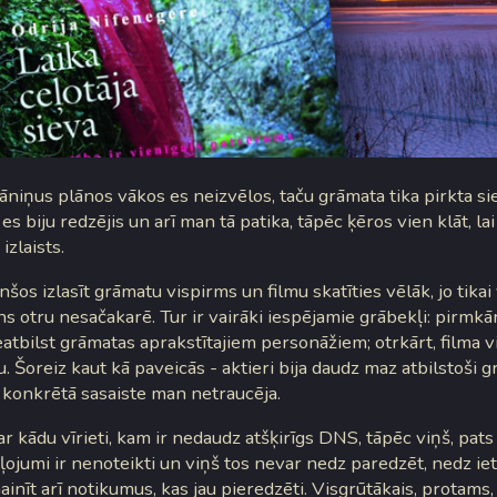
iņus plānos vākos es neizvēlos, taču grāmata tika pirkta siev
 es biju redzējis un arī man tā patika, tāpēc ķēros vien klāt, lai
 izlaists.
nšos izlasīt grāmatu vispirms un filmu skatīties vēlāk, jo tika
s otru nesačakarē. Tur ir vairāki iespējamie grābekļi: pirmkār
eatbilst grāmatas aprakstītajiem personāžiem; otrkārt, filma v
 Šoreiz kaut kā paveicās - aktieri bija daudz maz atbilstoši 
konkrētā sasaiste man netraucēja.
r kādu vīrieti, kam ir nedaudz atšķirīgs DNS, tāpēc viņš, pats
eļojumi ir nenoteikti un viņš tos nevar nedz paredzēt, nedz i
inīt arī notikumus, kas jau pieredzēti. Visgrūtākais, protams, i