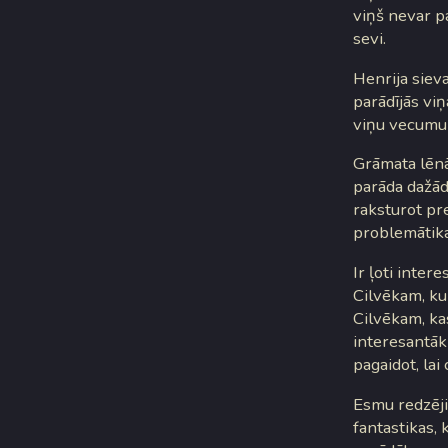
viņš nevar p
sevi.
Henrija siev
parādījās viņ
viņu vecumu s
Grāmata lēnā
parāda dažāda
raksturot pr
problemātika
Ir ļoti inter
Cilvēkam, kur
Cilvēkam, ka
interesantāk 
pagaidot, lai
Esmu redzējis
fantastikas, 