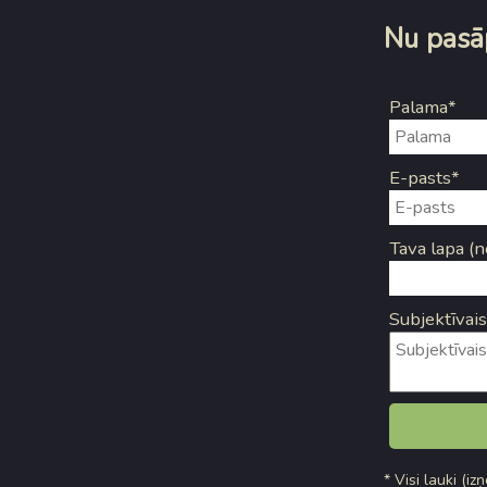
Nu pasāp
Palama*
E-pasts*
Tava lapa (n
Subjektīvais
* Visi lauki (iz