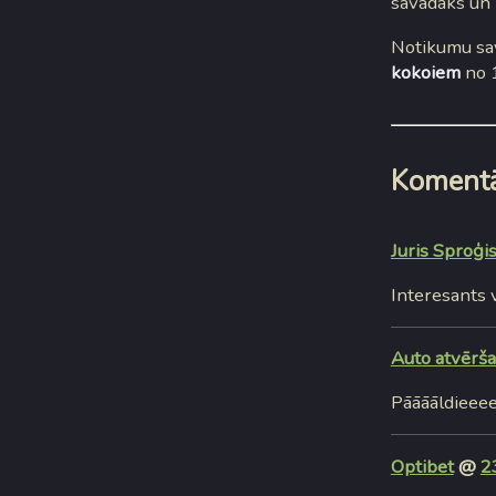
savādāks un 
Notikumu sav
kokoiem
no 
Komentā
Juris Sproģi
Interesants 
Auto atvērš
Pāāāāldieeee
Optibet
@
2