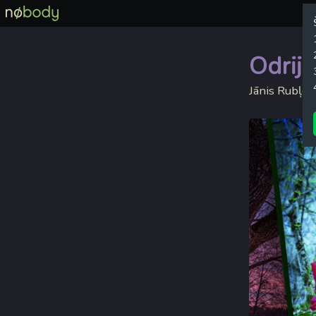
Odrija
Jānis Rubļev