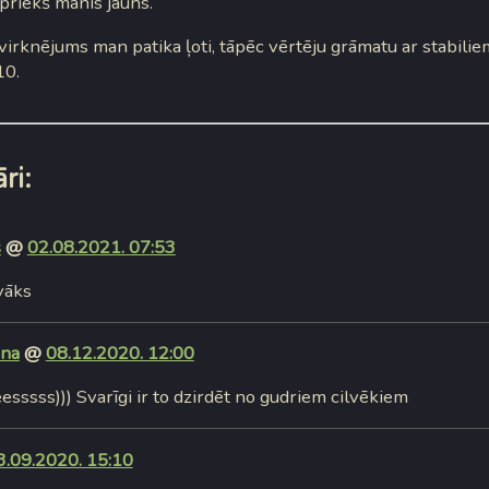
priekš manis jauns.
irknējums man patika ļoti, tāpēc vērtēju grāmatu ar stabili
10.
ri:
s
@
02.08.2021. 07:53
vāks
ana
@
08.12.2020. 12:00
esssss))) Svarīgi ir to dzirdēt no gudriem cilvēkiem
3.09.2020. 15:10