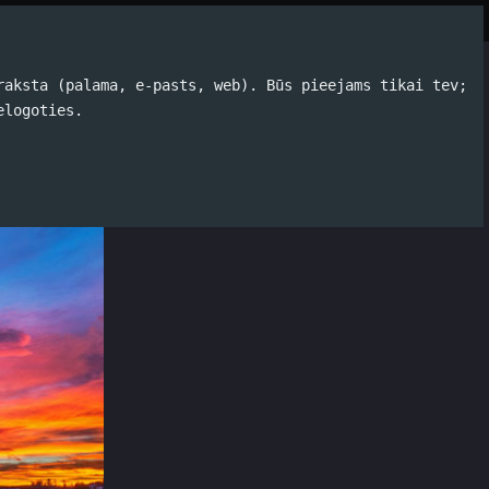
Par autoru
Koko Tools
Arhīvs
raksta (palama, e-pasts, web). Būs pieejams tikai tev;
ieva
elogoties.