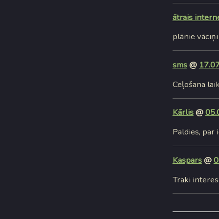
ātrais intern
plānie vāciņi
sms
@
17.07
Ceļošana laikā
Kārlis
@
05.
Paldies, par 
Kaspars
@
0
Traki interes