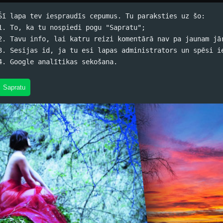
Šī lapa tev iespraudīs cepumus. Tu paraksties uz šo:
1. To, ka tu nospiedi pogu "Sapratu";
2. Tavu info, lai katru reizi komentārā nav pa jaunam jā
 Nifenegere - Laika ceļotāja s
3. Sesijas id, ja tu esi lapas administrators un spēsi i
4. Google analītikas sekošana.
skis (koko) / 08.04.2016. 10:07 /
#Grāmatas
/
11 komentāri
Sapratu