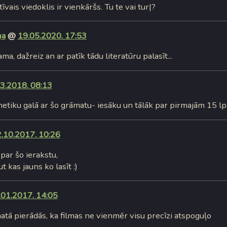
vais viedoklis ir vienkāršs. Tu te vai tur|?
ņa
@
19.05.2020. 17:53
a, dažreiz an ar patīk tādu literatūru palasīt...
3.2018. 08:13
netiku galā ar šo grāmatu- iesāku un tālāk par pirmajām 15 l
.10.2017. 10:26
 par šo ierakstu,
t kas jauns ko lasīt :)
.01.2017. 14:05
atā pierādās, ka filmas ne vienmēr visu precīzi atspoguļo