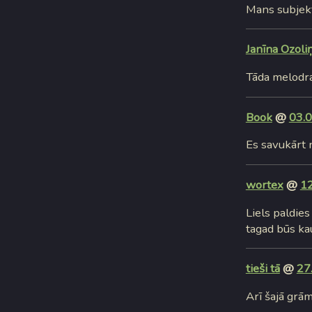
Mans subjektī
Janīna Ozoli
Tāda melodram
Book
@
03.0
Es savukārt 
wortex
@
12
Liels paldies
tagad būs kau
tieši tā
@
27
Arī šajā grām