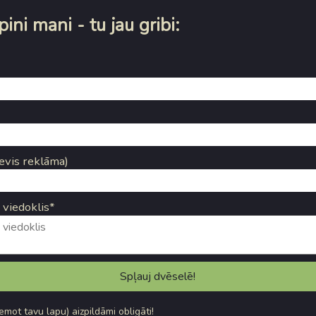
ini mani - tu jau gribi:
evis reklāma)
 viedoklis*
ņemot tavu lapu) aizpildāmi obligāti!