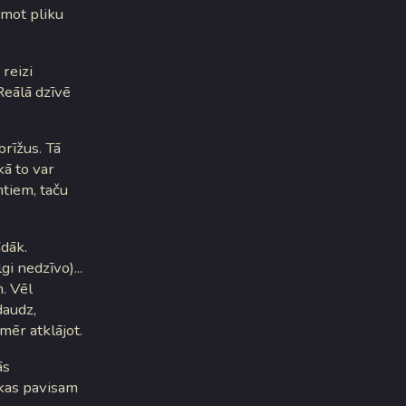
emot pliku
reizi
Reālā dzīvē
brīžus. Tā
kā to var
ntiem, taču
ādāk.
gi nedzīvo)...
. Vēl
daudz,
omēr atklājot.
ās
t kas pavisam