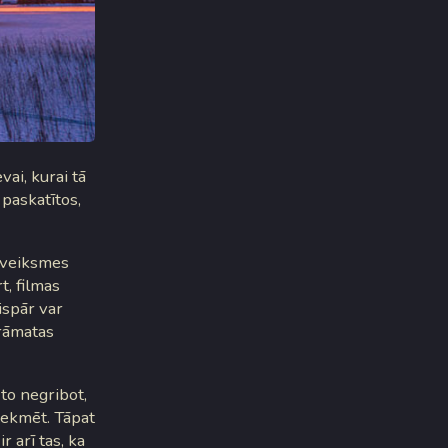
ai, kurai tā
 paskatītos,
i veiksmes
t, filmas
ispār var
grāmatas
 to negribot,
etekmēt. Tāpat
r arī tas, ka