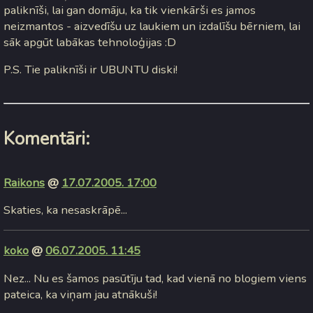
paliknīši, lai gan domāju, ka tik vienkārši es jamos
neizmantos - aizvedīšu uz laukiem un izdalīšu bērniem, lai
sāk apgūt labākas tehnoloģijas :D
P.S. Tie paliknīši ir UBUNTU diski!
Komentāri:
Raikons
@
17.07.2005. 17:00
Skaties, ka nesaskrāpē...
koko
@
06.07.2005. 11:45
Nez... Nu es šamos pasūtīju tad, kad vienā no blogiem viens
pateica, ka viņam jau atnākuši!