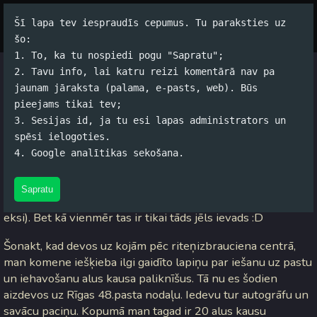
Šī lapa tev iespraudīs cepumus. Tu paraksties uz
Par autoru
Koko Tools
Arhīvs
šo:
1. To, ka tu nospiedi pogu "Sapratu";
2. Tavu info, lai katru reizi komentārā nav pa
Nu ta beidzot
jaunam jāraksta (palama, e-pasts, web). Būs
pieejams tikai tev;
Jānis Rubļevskis (koko) / 06.07.2005. 08:23 /
#Dzīve
/
3
3. Sesijas id, ja tu esi lapas administrators un
komentāri
spēsi ielogoties.
4. Google analītikas sekošana.
Šodien dienu sāku itin veiksmīgi -
pamodos
. Otrs
veiksmīgākais bija tas, ka aizbraucu uz skolu un dabūju savu
Sapratu
atzīmju grāmatiņu ar vēl vienu parakstu iekša (par
PIT
eksi). Bet kā vienmēr tas ir tikai tāds jēls ievads :D
Šonakt, kad devos uz kojām pēc riteņizbrauciena centrā,
man komene iešķieba ilgi gaidīto lapiņu par iešanu uz pastu
un iehavošanu alus kausa paliknīšus. Tā nu es šodien
aizdevos uz Rīgas 48.pasta nodaļu. Iedevu tur autogrāfu un
savācu paciņu. Kopumā man tagad ir 20 alus kausu