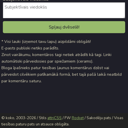
* Visi lauki (izņemot tavu lapu) aizpildāmi obligāti!
E-pasts publiski netiks parādīts.
Zinot vairākumu, komentāros tagi netiek atrādīti kā tagi. Linki
automātiski pārveidosies par spiežamiem (cerams).
Bloga īpašnieks patur tiesības ļaunus komentārus dzēst vai
pārveidot cilvēkiem patīkamākā formā, bet tajā pašā laikā neatbild
par komentāru saturu.
© koko, 2003-2026 / Stils
attriCSS
/ FW
Rocket
/ Sakodēju pats / Visas
tiesības paturu pats un atsauce obligāta.