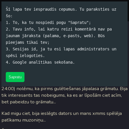
Šī lapa tev iespraudīs cepumus. Tu paraksties uz
Par autoru
Koko Tools
Arhīvs
šo:
1. To, ka tu nospiedi pogu "Sapratu";
2. Tavu info, lai katru reizi komentārā nav pa
Neizprotamība...
jaunam jāraksta (palama, e-pasts, web). Būs
pieejams tikai tev;
Jānis Rubļevskis (koko) / 15.08.2005. 09:24 /
#Dzīve
/
8
3. Sesijas id, ja tu esi lapas administrators un
komentāri
spēsi ielogoties.
4. Google analītikas sekošana.
Atsaucoties uz
Gastonz rakstu
, varu pateikt, ka vakar biju
nedaudz saguris... Kā nekā gulēts bija tikai kādas 4 stundas,
Sapratu
pie tam diennakts vispār nebija gulēta. Taču vakarā (ap
24:00) nolēmu, ka pirms gulētiešanas jāpalasa grāmatu. Bija
tik interesants tas nobeigums, ka es ar līpošām ciet acīm,
bet pabeidzu to grāmatu...
Kad migu ciet, bija ieslēgts dators un mans xmms spēlēja
patīkamu muzoniņu...