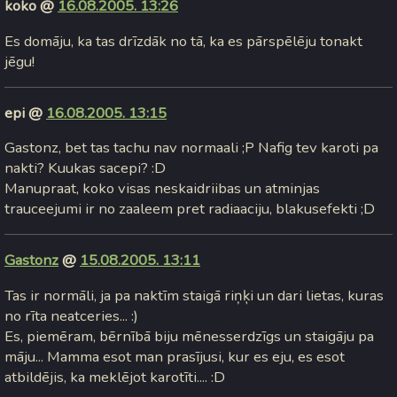
koko @
16.08.2005. 13:26
Es domāju, ka tas drīzdāk no tā, ka es pārspēlēju tonakt
jēgu!
epi @
16.08.2005. 13:15
Gastonz, bet tas tachu nav normaali ;P Nafig tev karoti pa
nakti? Kuukas sacepi? :D
Manupraat, koko visas neskaidriibas un atminjas
trauceejumi ir no zaaleem pret radiaaciju, blakusefekti ;D
Gastonz
@
15.08.2005. 13:11
Tas ir normāli, ja pa naktīm staigā riņķi un dari lietas, kuras
no rīta neatceries... :)
Es, piemēram, bērnībā biju mēnesserdzīgs un staigāju pa
māju... Mamma esot man prasījusi, kur es eju, es esot
atbildējis, ka meklējot karotīti.... :D