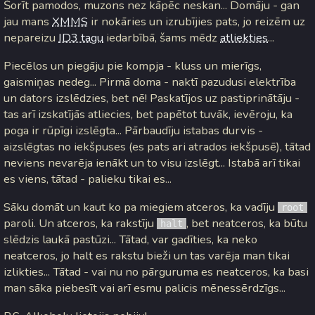
Šorīt pamodos, muzons nez kāpēc neskan... Domāju - gan
jau mans
XMMS
ir nokāries un izrubījies pats, jo reizēm uz
nepareizu
ID3 tagu
iedarbībā, šams mēdz
atliekties
...
Piecēlos un piegāju pie kompja - kluss un mierīgs,
gaismiņas nedeg... Pirmā doma - naktī pazudusi elektrība
un dators izslēdzies, bet nē! Paskatījos uz pastiprinātāju -
tas arī izskatījās atliecies, bet papētot tuvāk, ievēroju, ka
poga ir rūpīgi izslēgta... Pārbaudīju istabas durvis -
aizslēgtas no iekšpuses (es pats ari atrados iekšpusē), tātad
neviens nevarēja ienākt un to visu izslēgt... Istabā arī tikai
es viens, tātad - palieku tikai es...
Sāku domāt un kaut ko pa miegiem atceros, ka vadīju
root
paroli. Un atceros, ka rakstīju
, bet neatceros, ka būtu
halt
slēdzis laukā pastūzi... Tātad, var gadīties, ka neko
neatceros, jo halt es rakstu bieži un tas varēja man tikai
izlikties... Tātad - vai nu no pārguruma es neatceros, ka basi
man sāka piebesīt vai arī esmu palicis mēnessērdzīgs...