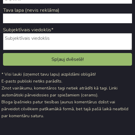
Tava lapa (nevis reklāma)
Subjektīvais viedoklis*
* Visi lauki (izņemot tavu lapu) aizpildāmi obligāti!
E-pasts publiski netiks parādīts.
Zinot vairākumu, komentāros tagi netiek atrādīti kā tagi. Linki
automātiski pārveidosies par spiežamiem (cerams).
Bloga īpašnieks patur tiesības ļaunus komentārus dzēst vai
pārveidot cilvēkiem patīkamākā formā, bet tajā pašā laikā neatbild
par komentāru saturu.