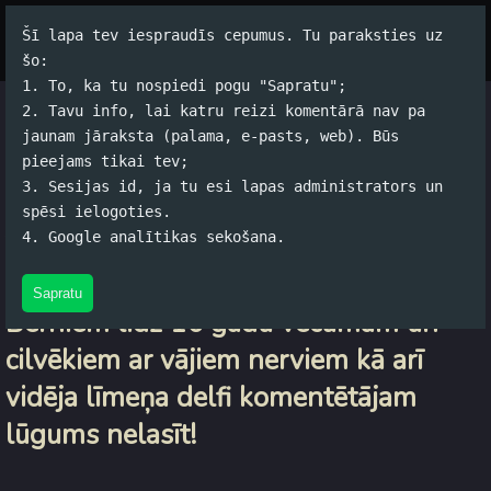
Šī lapa tev iespraudīs cepumus. Tu paraksties uz
Par autoru
Koko Tools
Arhīvs
šo:
1. To, ka tu nospiedi pogu "Sapratu";
2. Tavu info, lai katru reizi komentārā nav pa
Nedaudz savādāki šovu
jaunam jāraksta (palama, e-pasts, web). Būs
pieejams tikai tev;
nosaukumi
3. Sesijas id, ja tu esi lapas administrators un
spēsi ielogoties.
Jānis Rubļevskis (koko) / 05.01.2011. 12:32 /
#Spams
/
5
4. Google analītikas sekošana.
komentāri
Sapratu
Bērniem līdz 16 gadu vecumam un
cilvēkiem ar vājiem nerviem kā arī
vidēja līmeņa delfi komentētājam
lūgums nelasīt!