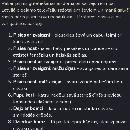
Vakar pirms gulētiešanas aizdomājos kārtējo reizi par
Latvijā pieejamo televīziju ražotajiem šoviem un manā galvā
radās pāris jaunu šovu nosaukumi... Protams, nosaukumi
var gadīties parupji.
Pisies ar zvaigzni
- piesakies šovā un dabuj laimi ar
kādu zvaigzni!
Pisies nost
- ja esi liels, piesakies un zaudē svaru,
attīstot fantāziju un fiziskās spējas.
Pisies nost ar zvaigzni
- pirmo divu apvienojums
Pisies ar zvaigzni: milžu cīņas
- zvaigznes to dara savā
starpā.
Pisies nost: milžu cīņas
- svaru zaudē patiešām lieli
cilvēki
Pupu kari
- katru nedēļu savā starpā cīnās sieviešu
komandas (dažādos veidos).
Dejo ar bomzi
- dejo ar netīru un slinku cilvēku
smirdošās drēbēs.
Dziedi ar bomzi
- tā pat kā iepriekšējais, tikai izpaužas
cilvēki dziedot.