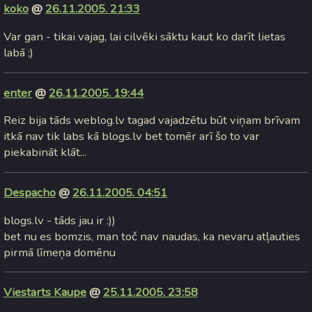
koko
@
26.11.2005. 21:33
Var gan - tikai vajag, lai cilvēki sāktu kaut ko darīt lietas
labā ;)
enter
@
26.11.2005. 19:44
Reiz bija tāds weblog.lv tagad vajadzētu būt viņam brīvam
itkā nav tik labs kā blogs.lv bet tomēr arī šo to var
piekabināt klāt...
Despacho
@
26.11.2005. 04:51
blogs.lv - tāds jau ir :))
bet nu es bomzis, man toč nav naudas, ka nevaru atļauties
pirmā līmeņa domēnu
Viestarts Kaupe
@
25.11.2005. 23:58