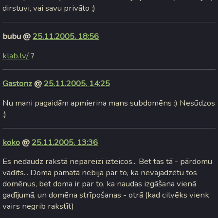
dirstuvi, vai savu privāto ;)
bubu @
25.11.2005. 18:56
klab.lv/
?
Gastonz
@
25.11.2005. 14:25
Nu mani pagaidām apmierina mans subdomēns :) Nesūdzos
:)
koko
@
25.11.2005. 13:36
Es nedaudz rakstā nepareizi izteicos... Bet tas tā - pārdomu
vadīts... Doma pamatā nebija par to, ka nevajadzētu tos
domēnus, bet doma ir par to, ka naudas izgāšana vienā
gadījumā, un domēna strīpošanas - otrā (kad cilvēks vienk
vairs negrib rakstīt)