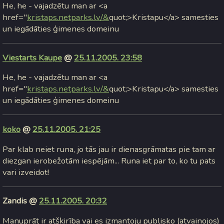
He, he - vajadzētu man ar <a
href="
kristaps.netparks.lv/&
quot;>Kristapu</a> samesties
un iegādāties ģimenes domeinu
Viestarts Kaupe
@
25.11.2005. 23:58
He, he - vajadzētu man ar <a
href="
kristaps.netparks.lv/&
quot;>Kristapu</a> samesties
un iegādāties ģimenes domeinu
koko
@
25.11.2005. 21:25
Par klab neiet runa, jo tās jau ir dienasgrāmatas pie tam ar
diezgan ierobežotām iespējām... Runa iet par to, ko tu pats
vari izveidot!
Zandis @
25.11.2005. 20:32
Manuprāt ir atšķirība vai es izmantoju publisko (atvainojos)