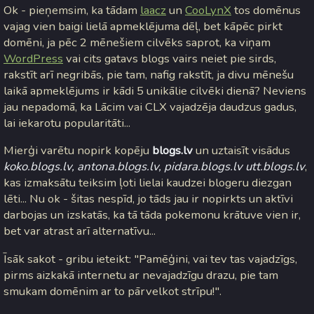
Ok - pieņemsim, ka tādam
laacz
un
CooLynX
tos domēnus
vajag vien baigi lielā apmeklējuma dēļ, bet kāpēc pirkt
domēni, ja pēc 2 mēnešiem cilvēks saprot, ka viņam
WordPress
vai cits gatavs blogs vairs neiet pie sirds,
rakstīt arī negribās, pie tam, nafig rakstīt, ja divu mēnešu
laikā apmeklējums ir kādi 5 unikālie cilvēki dienā? Neviens
jau nepadomā, ka Lācim vai CLX vajadzēja daudzus gadus,
lai iekarotu popularitāti...
Mierģi varētu nopirk kopēju
blogs.lv
un uztaisīt visādus
koko.blogs.lv, antona.blogs.lv, pidara.blogs.lv utt.blogs.lv
,
kas izmaksātu teiksim ļoti lielai kaudzei blogeru diezgan
lēti... Nu ok - šitas nespīd, jo tāds jau ir nopirkts un aktīvi
darbojas un izskatās, ka tā tāda pokemonu krātuve vien ir,
bet var atrast arī alternatīvu...
Īsāk sakot - gribu ieteikt: "Pamēģini, vai tev tas vajadzīgs,
pirms aizkakā internetu ar nevajadzīgu drazu, pie tam
smukam domēnim ar to pārvelkot strīpu!".