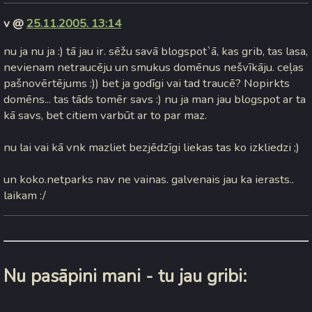
v @
25.11.2005. 13:14
nu ja nu ja :) tā jau ir. sēžu savā blogspot`ā, kas grib, tas lasa,
nevienam netraucēju un smukus domēnus nešvīkāju. ceļas
pašnovērtējums :)) bet ja godīgi vai tad traucē? Nopirkts
domēns... tas tāds tomēr savs :) nu ja man jau blogspot ar ta
kā savs, bet citiem varbūt ar to par maz.
nu lai vai kā vnk mazliet bezjēdzīgi liekas tas ko izkliedzi ;)
un koko.netparks nav ne vainas. galvenais jau ka ierasts..
laikam :/
Nu pasāpini mani - tu jau gribi: