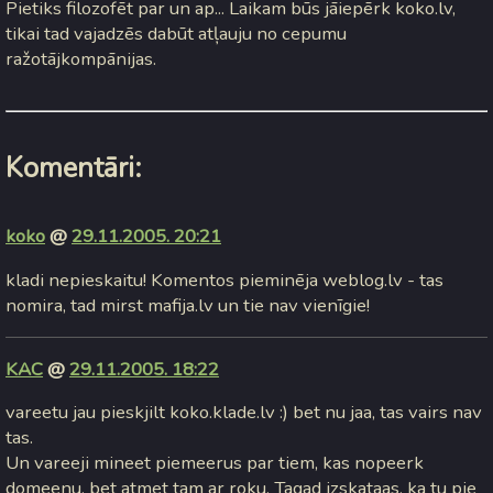
Pietiks filozofēt par un ap... Laikam būs jāiepērk koko.lv,
tikai tad vajadzēs dabūt atļauju no cepumu
ražotājkompānijas.
Komentāri:
koko
@
29.11.2005. 20:21
kladi nepieskaitu! Komentos pieminēja weblog.lv - tas
nomira, tad mirst mafija.lv un tie nav vienīgie!
KAC
@
29.11.2005. 18:22
vareetu jau pieskjilt koko.klade.lv :) bet nu jaa, tas vairs nav
tas.
Un vareeji mineet piemeerus par tiem, kas nopeerk
domeenu, bet atmet tam ar roku. Tagad izskataas, ka tu pie