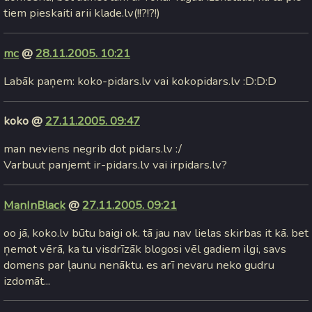
tiem pieskaiti arii klade.lv(!!?!?!)
mc
@
28.11.2005. 10:21
Labāk paņem: koko-pidars.lv vai kokopidars.lv :D:D:D
koko @
27.11.2005. 09:47
man neviens negrib dot pidars.lv :/
Varbuut panjemt ir-pidars.lv vai irpidars.lv?
ManInBlack
@
27.11.2005. 09:21
oo jā, koko.lv būtu baigi ok. tā jau nav lielas skirbas it kā. bet
ņemot vērā, ka tu visdrīzāk blogosi vēl gadiem ilgi, savs
domens par ļaunu nenāktu. es arī nevaru neko gudru
izdomāt...