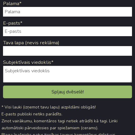
Palama*
E-pasts*
Tava lapa (nevis reklāma)
Subjektīvais viedoklis*
* Visi lauki (izņemot tavu lapu) aizpildāmi obligāti!
E-pasts publiski netiks parādīts.
Zinot vairākumu, komentāros tagi netiek atrādīti kā tagi. Linki
automātiski pārveidosies par spiežamiem (cerams).
Bloga īpašnieks patur tiesības ļaunus komentārus dzēst vai