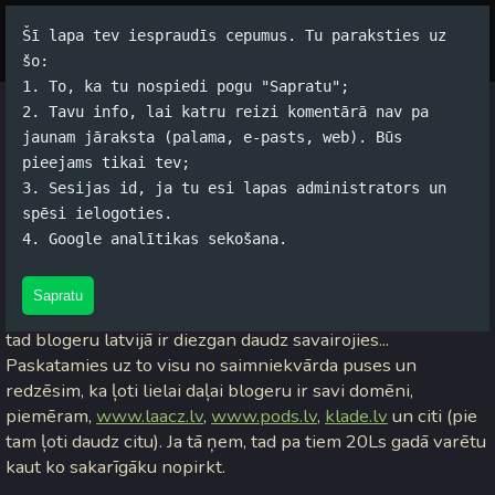
Šī lapa tev iespraudīs cepumus. Tu paraksties uz
Par autoru
Koko Tools
Arhīvs
šo:
1. To, ka tu nospiedi pogu "Sapratu";
2. Tavu info, lai katru reizi komentārā nav pa
Nau naudas?
jaunam jāraksta (palama, e-pasts, web). Būs
pieejams tikai tev;
Jānis Rubļevskis (koko) / 25.11.2005. 15:00 /
#Spams
/
16
3. Sesijas id, ja tu esi lapas administrators un
komentāri
spēsi ielogoties.
4. Google analītikas sekošana.
Es te tā padomāju... Visi sūdzās, ka nav naudas, tiri piri utt...
Tad es paskatījos uz ļoti šauru nozari iekš informācijas
Sapratu
tehnoloģijām un sapratu, ka nemaz tik traki nav... Ja tā ņem,
tad blogeru latvijā ir diezgan daudz savairojies...
Paskatamies uz to visu no saimniekvārda puses un
redzēsim, ka ļoti lielai daļai blogeru ir savi domēni,
piemēram,
www.laacz.lv
,
www.pods.lv
,
klade.lv
un citi (pie
tam ļoti daudz citu). Ja tā ņem, tad pa tiem 20Ls gadā varētu
kaut ko sakarīgāku nopirkt.