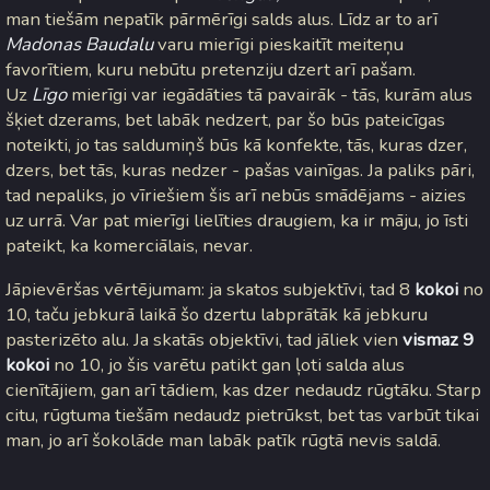
man tiešām nepatīk pārmērīgi salds alus. Līdz ar to arī
Madonas Baudalu
varu mierīgi pieskaitīt meiteņu
favorītiem, kuru nebūtu pretenziju dzert arī pašam.
Uz
Līgo
mierīgi var iegādāties tā pavairāk - tās, kurām alus
šķiet dzerams, bet labāk nedzert, par šo būs pateicīgas
noteikti, jo tas saldumiņš būs kā konfekte, tās, kuras dzer,
dzers, bet tās, kuras nedzer - pašas vainīgas. Ja paliks pāri,
tad nepaliks, jo vīriešiem šis arī nebūs smādējams - aizies
uz urrā. Var pat mierīgi lielīties draugiem, ka ir māju, jo īsti
pateikt, ka komerciālais, nevar.
Jāpievēršas vērtējumam: ja skatos subjektīvi, tad 8
kokoi
no
10, taču jebkurā laikā šo dzertu labprātāk kā jebkuru
pasterizēto alu. Ja skatās objektīvi, tad jāliek vien
vismaz 9
kokoi
no 10, jo šis varētu patikt gan ļoti salda alus
cienītājiem, gan arī tādiem, kas dzer nedaudz rūgtāku. Starp
citu, rūgtuma tiešām nedaudz pietrūkst, bet tas varbūt tikai
man, jo arī šokolāde man labāk patīk rūgtā nevis saldā.