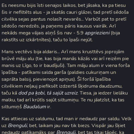
Es neesmu bijis īsti senajos laikos, bet jāsaka, ka pa tiesu
šis ir nefiltēts alus - ja skatās cauri glāzei, tad pretī sēdoša
cilvēka sejas pantus nolasīt nevarēs... Varbūt pat to pretī
sēdošo neredzēs, ja paņems pāris kausus vairāk. Arī
nekāds mega vājais aliņš šis nav - 5.9
apgriezieni
(bija
rakstīts uz izkārtnītes), taču to īpaši nejūt.
Mans vectēvs bija aldaris... Arī mans krusttēvs joprojām
brūvē māju alu (tie, kas bija manās kāzās vai arī reizēm pie
manis uz Līgo, to ir baudījuši). Tam māju alum ir viena forša
īpašība - patīkami salda garša (paldies cukuriņam un
saprāta balsij, pievienojot apiņus). Šī foršā īpašība
cilvēkiem neļauj piefiksēt izdzertā šķidruma daudzumu,
taču kā
dod pa ķobi, tā sajūt uzreiz
. Tiesa, ja iedzer lielāku
malku, tad arī krūtīs sajūt siltumiņu. Te nu jāatzīst, ka tas
siltumiņš
Baudalum
ir.
Kas attiecas uz saldumu, tad man ir nedaudz par saldu. Velk
uz
Brenguli
, bet, laikam jau nav tik biezs. Vispār jau šķiet
nedaudz patīkamāks par
Brenguli,
bet tas tikai tāpēc, ka