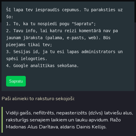
Šī lapa tev iespraudīs cepumus. Tu paraksties uz
Par autoru
Koko Tools
Arhīvs
šo:
1. To, ka tu nospiedi pogu "Sapratu";
2. Tavu info, lai katru reizi komentārā nav pa
Madonas "Baudalus"
jaunam jāraksta (palama, e-pasts, web). Būs
pieejams tikai tev;
Jānis Rubļevskis (koko) / 14.05.2015. 21:17 /
#Alus
/
3
3. Sesijas id, ja tu esi lapas administrators un
komentāri
spēsi ielogoties.
4. Google analītikas sekošana.
Carnikavas
Savā veikaliņā
šodien pamanīju jaunumu -
"
Madonas Baudalu
". Nu vai tad es būšu es, ja nenoprovēšu?
Sapratu
Protams, ka nebūšu :D
Paši alinieki to raksturo sekojoši:
Vidēji gaišs, nefiltrēts, nepasterizēts (dzīvs) latviešu alus,
raksturīgs senajiem laikiem un lauku apvidum. Ražo
Madonas Alus Darītava, aldaris Dainis Kellijs.