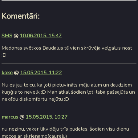
Komentāri:
SMS
@
10.06.2015. 15:47
Madonas svētkos Baudalus tā vien skrūvēja veļgalus nost
:D
koko
@
15.05.2015. 11:22
Nu es jau teicu, ka ļoti pietuvināts māju alum un daudziem
kuņģis to nevelk :D Man atkal šodien ļoti laba pašsajūta un
nekādu diskomfortu nejūtu :D
marcus
@
15.05.2015. 10:27
nu nezinu, vakar likvidēju trīs pudeles, šodien visu dienu
mocos ar skrienamo(caureju)