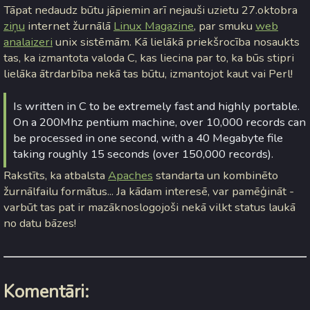
Tāpat nedaudz būtu jāpiemin arī nejauši uzietu 27.oktobra
ziņu
internet žurnālā
Linux Magazine
, par smuku
web
analaizeri
unix sistēmām. Kā lielākā priekšrocība nosaukts
tas, ka izmantota valoda C, kas liecina par to, ka būs stipri
lielāka ātrdarbība nekā tas būtu, izmantojot kaut vai Perl!
Is written in C to be extremely fast and highly portable.
On a 200Mhz pentium machine, over 10,000 records can
be processed in one second, with a 40 Megabyte file
taking roughly 15 seconds (over 150,000 records).
Rakstīts, ka atbalsta
Apaches
standarta un kombinēto
žurnālfailu formātus... Ja kādam interesē, var pamēģināt -
varbūt tas pat ir mazāknoslogojoši nekā vilkt status laukā
no datu bāzes!
Komentāri: