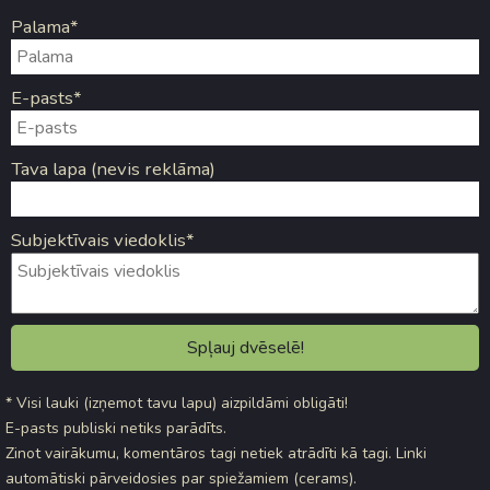
Palama*
E-pasts*
Tava lapa (nevis reklāma)
Subjektīvais viedoklis*
* Visi lauki (izņemot tavu lapu) aizpildāmi obligāti!
E-pasts publiski netiks parādīts.
Zinot vairākumu, komentāros tagi netiek atrādīti kā tagi. Linki
automātiski pārveidosies par spiežamiem (cerams).