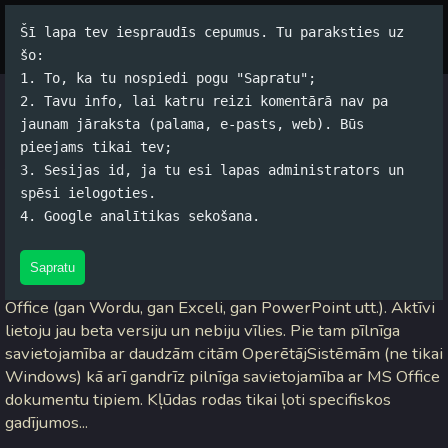
Šī lapa tev iespraudīs cepumus. Tu paraksties uz
Par autoru
Koko Tools
Arhīvs
šo:
1. To, ka tu nospiedi pogu "Sapratu";
2. Tavu info, lai katru reizi komentārā nav pa
Laikam nedaudz atpalieku
jaunam jāraksta (palama, e-pasts, web). Būs
pieejams tikai tev;
Jānis Rubļevskis (koko) / 02.11.2005. 11:21 /
#Datori
/
3
3. Sesijas id, ja tu esi lapas administrators un
komentāri
spēsi ielogoties.
4. Google analītikas sekošana.
Tātad jau pirms gandrīz divām nedēļām beidzot ir tautiņās
palaists
Open Office 2.0
. Tagad tikai paskatījos. Bet nu...
Sapratu
Labums - pēc manām domām pilnībā aizviet dārgo MS
Office (gan Wordu, gan Exceli, gan PowerPoint utt.). Aktīvi
lietoju jau beta versiju un nebiju vīlies. Pie tam pīlnīga
savietojamība ar daudzām citām OperētājSistēmām (ne tikai
Windows) kā arī gandrīz pilnīga savietojamība ar MS Office
dokumentu tipiem. Kļūdas rodas tikai ļoti specifiskos
gadījumos...