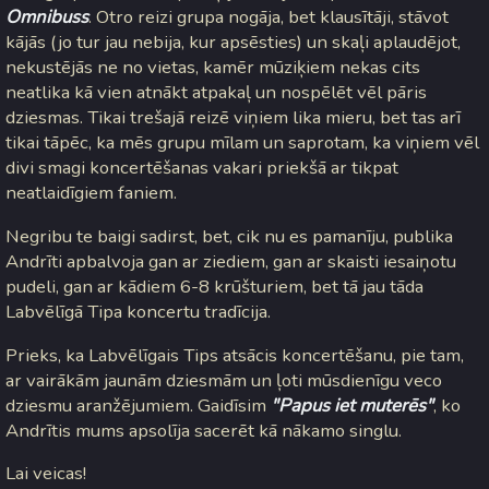
Omnibuss
. Otro reizi grupa nogāja, bet klausītāji, stāvot
kājās (jo tur jau nebija, kur apsēsties) un skaļi aplaudējot,
nekustējās ne no vietas, kamēr mūziķiem nekas cits
neatlika kā vien atnākt atpakaļ un nospēlēt vēl pāris
dziesmas. Tikai trešajā reizē viņiem lika mieru, bet tas arī
tikai tāpēc, ka mēs grupu mīlam un saprotam, ka viņiem vēl
divi smagi koncertēšanas vakari priekšā ar tikpat
neatlaidīgiem faniem.
Negribu te baigi sadirst, bet, cik nu es pamanīju, publika
Andrīti apbalvoja gan ar ziediem, gan ar skaisti iesaiņotu
pudeli, gan ar kādiem 6-8 krūšturiem, bet tā jau tāda
Labvēlīgā Tipa koncertu tradīcija.
Prieks, ka Labvēlīgais Tips atsācis koncertēšanu, pie tam,
ar vairākām jaunām dziesmām un ļoti mūsdienīgu veco
dziesmu aranžējumiem. Gaidīsim
"Papus iet muterēs"
, ko
Andrītis mums apsolīja sacerēt kā nākamo singlu.
Lai veicas!