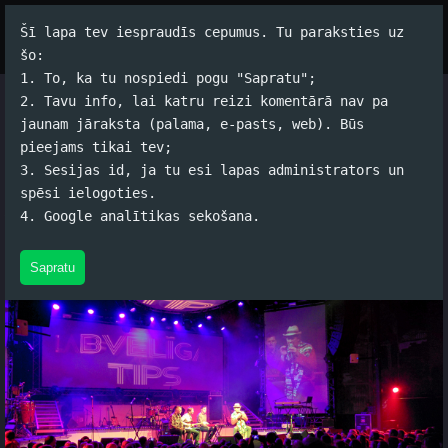
Šī lapa tev iespraudīs cepumus. Tu paraksties uz
Par autoru
Koko Tools
Arhīvs
šo:
1. To, ka tu nospiedi pogu "Sapratu";
2. Tavu info, lai katru reizi komentārā nav pa
Labvēlīgā Tipa katastrofāla
jaunam jāraksta (palama, e-pasts, web). Būs
pieejams tikai tev;
atgriešanās
3. Sesijas id, ja tu esi lapas administrators un
spēsi ielogoties.
Jānis Rubļevskis (koko) / 24.10.2014. 11:05 /
#Dzīve
/
1
4. Google analītikas sekošana.
komentāri
Sapratu