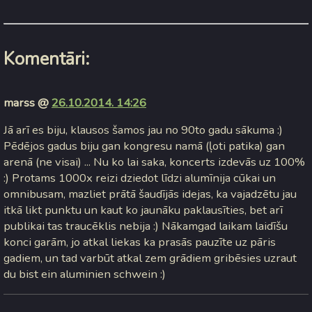
Komentāri:
marss @
26.10.2014. 14:26
Jā arī es biju, klausos šamos jau no 90to gadu sākuma :)
Pēdējos gadus biju gan kongresu namā (ļoti patika) gan
arenā (ne visai) ... Nu ko lai saka, koncerts izdevās uz 100%
:) Protams 1000x reizi dziedot līdzi alumīnija cūkai un
omnibusam, mazliet prātā šaudījās idejas, ka vajadzētu jau
itkā likt punktu un kaut ko jaunāku paklausīties, bet arī
publikai tas traucēklis nebija :) Nākamgad laikam laidīšu
konci garām, jo atkal liekas ka prasās pauzīte uz pāris
gadiem, un tad varbūt atkal zem grādiem gribēsies uzraut
du bist ein aluminien schwein :)