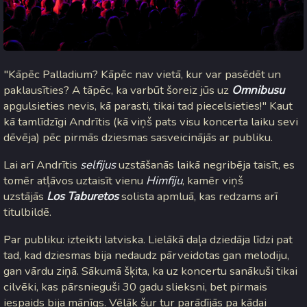
"Kāpēc Palladium? Kāpēc nav vietā, kur var pasēdēt un
paklausīties? A tāpēc, ka varbūt šoreiz jūs uz
Omnibusu
apgulsieties nevis, kā parasti, tikai tad piecelsieties!" Kaut
kā tamlīdzīgi Andrītis (kā viņš pats visu koncerta laiku sevi
dēvēja) pēc pirmās dziesmas sasveicinājās ar publiku.
Lai arī Andrītis
selfijus
uzstāšanās laikā negribēja taisīt, es
tomēr atļāvos uztaisīt vienu
Himfiju
, kamēr viņš
uzstājās
Los Taburetos
solista apmluā, kas redzams arī
titulbildē.
Par publiku: izteikti latviska. Lielākā daļa dziedāja līdzi pat
tad, kad dziesmas bija nedaudz pārveidotas gan melodiju,
gan vārdu ziņā. Sākumā šķita, ka uz koncertu sanākuši tikai
cilvēki, kas pārsnieguši 30 gadu slieksni, bet pirmais
iespaids bija mānīgs. Vēlāk šur tur parādījās pa kādai