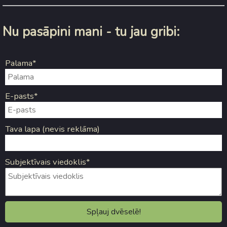
Nu pasāpini mani - tu jau gribi:
Palama*
E-pasts*
Tava lapa (nevis reklāma)
Subjektīvais viedoklis*