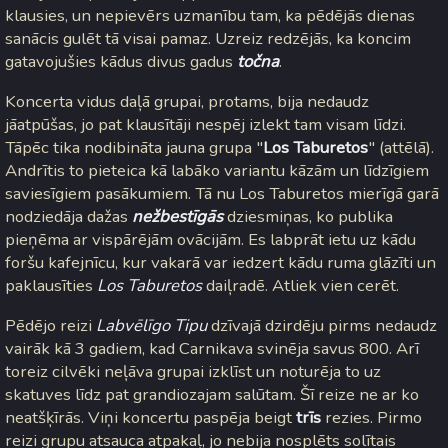
klausies, un nepievērs uzmanību tam, ka pēdējās dienas
sanācis gulēt tā visai pamaz. Uzreiz redzējās, ka koncim
gatavojušies kādus divus gadus
točna
.
Koncerta vidus daļā grupai, protams, bija nedaudz
jāatpūšas, jo pat klausītāji nespēj izlekt tam visam līdzi.
Tāpēc tika nodibināta jauna grupa "
Los Taburetos
" (attēlā).
Andrītis to pieteica kā labāko variantu kāzām un līdzīgiem
saviesīgiem pasākumiem. Tā nu Los Taburetos mierīgā garā
nodziedāja dažas
nežbestīgās
dziesmiņas, ko publika
pieņēma ar vispārējām ovācijām. Es labprāt ietu uz kādu
foršu kafejnīcu, kur vakarā var iedzert kādu ruma glāzīti un
paklausīties
Los Taburetos
daiļradē. Atliek vien cerēt.
Pēdējo reizi
Labvēlīgo Tipu
dzīvajā dzirdēju pirms nedaudz
vairāk kā 3 gadiem, kad Carnikava svinēja savus 800. Arī
toreiz cilvēki neļāva grupai izklīst un noturēja to uz
skatuves līdz pat grandiozajam salūtam. Šī reize ne ar ko
neatšķīrās. Viņi koncertu paspēja beigt
trīs
rezies. Pirmo
reizi grupu atsauca atpakaļ, jo nebija nosplēts solītais