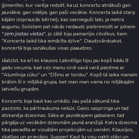
ģimenītei, kur varēja redzēt, ka uz koncertu atnākuši gan
jaunākie, gan vidējie, gan paši vecākie. Koncerta laikā starp
kājām izspraucās bērneļi, kas sasnieguši labi, ja metra
augumu. Solistam pat nācās nedaudz piebremzēt ar jokiem
"
zem jostas vietas
", jo zālē bija pamanījis cilvēkus, kam:
"Koncerta laikā tika iemācīta dzīve". Daudzvārdsakot,
koncertā bija sanākušas visas paaudzes.
Jāatzīst, ka arī es klausos Labvēlīgo tipu jau kopš kādu 8
gadu vecuma, kad viņi manu sirdi savā varā paņēma ar
"Alumīnija cūku" un "Džinu ar toniku". Kopš tā laika manam
brālim šī ir mīļākā grupa, bet man man viena no mīļākajām
latviešu grupām.
Koncerts bija kaut kas unikāls. Jau pašā sākumā tika
paziņots, ka pārtraukuma nebūs. Gaiss saspringa un tad
atskanēja dziesmas. Sāka ar jaunākajiem gabaliem, tad
pārgāja uz vecākām dziesmām jaunā aranžijā. Katra dziesma
tika pavadīta ar vizuālām projekcijām uz sienām. Klausījos,
skatījos un priecājos. Supper! Kaut tu visu nakti stāvi un