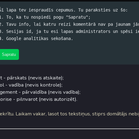
Šī lapa tev iespraudīs cepumus. Tu paraksties uz šo:
1. To, ka tu nospiedi pogu "Sapratu";
2. Tavu info, lai katru reizi komentārā nav pa jaunam jā
 stils tulkošanā
3. Sesijas id, ja tu esi lapas administrators un spēsi i
4. Google analītikas sekošana.
skis (koko) / 24.11.2005. 16:50 /
#Spams
/
0 komentāri
ngļu uz latviešu ar informāciju tehnoloģijām saistītus literā
Sapratu
ūtu
labais stils
...
t - pārskats (nevis atskaite);
ol - vadība (nevis kontrole);
ement - pārvaldība (nevis vadība);
torise - pilnvarot (nevis autorizēt).
ekrītu. Laikam vakar, lasot tos tekstiņus, stiprs domātājs nebij