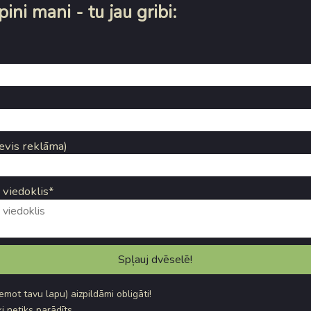
ini mani - tu jau gribi:
evis reklāma)
 viedoklis*
ņemot tavu lapu) aizpildāmi obligāti!
i netiks parādīts.