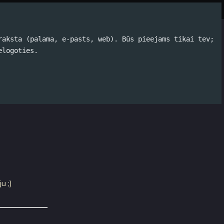
Par autoru
Koko Tools
Arhīvs
raksta (palama, e-pasts, web). Būs pieejams tikai tev;
elogoties.
rus darbus?
u ;)