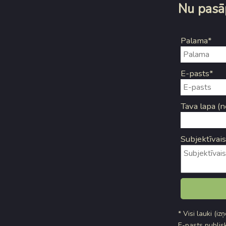
Nu pasāp
Palama*
E-pasts*
Tava lapa (n
Subjektīvais
* Visi lauki (iz
E-pasts publisk