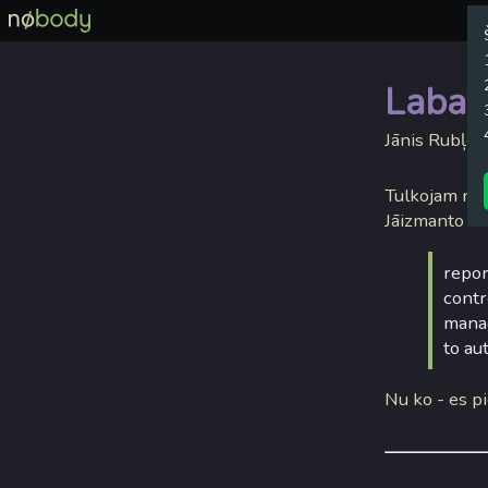
Labais
Jānis Rubļev
Tulkojam no a
Jāizmanto b
repor
contr
manag
to au
Nu ko - es pi