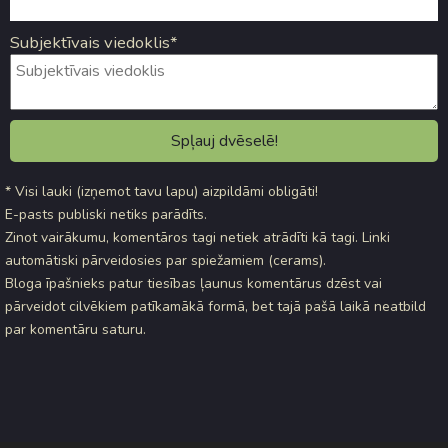
Subjektīvais viedoklis*
* Visi lauki (izņemot tavu lapu) aizpildāmi obligāti!
E-pasts publiski netiks parādīts.
Zinot vairākumu, komentāros tagi netiek atrādīti kā tagi. Linki
automātiski pārveidosies par spiežamiem (cerams).
Bloga īpašnieks patur tiesības ļaunus komentārus dzēst vai
pārveidot cilvēkiem patīkamākā formā, bet tajā pašā laikā neatbild
par komentāru saturu.