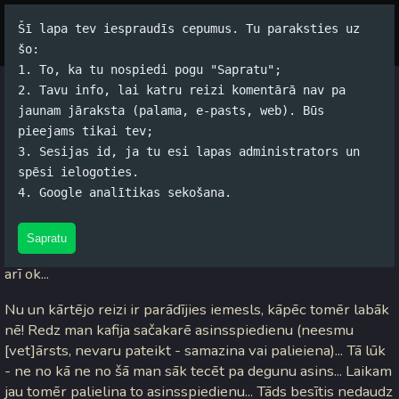
Šī lapa tev iespraudīs cepumus. Tu paraksties uz
Par autoru
Koko Tools
Arhīvs
šo:
1. To, ka tu nospiedi pogu "Sapratu";
2. Tavu info, lai katru reizi komentārā nav pa
kafija
jaunam jāraksta (palama, e-pasts, web). Būs
pieejams tikai tev;
Jānis Rubļevskis (koko) / 18.07.2006. 12:13 /
#Dzīve
/
5
3. Sesijas id, ja tu esi lapas administrators un
komentāri
spēsi ielogoties.
4. Google analītikas sekošana.
Iemesli kāpēc es gribu dzert kafiju: man tā garšo; ja
šķīstošā, tad ir viegli pagatavot; ja dabīgā, tad ir vērts to
Sapratu
gatavot; ja nāk miegs, tad nedaudz palīdz; ja nenāk miegs,
arī ok...
Nu un kārtējo reizi ir parādījies iemesls, kāpēc tomēr labāk
nē! Redz man kafija sačakarē asinsspiedienu (neesmu
[vet]ārsts, nevaru pateikt - samazina vai palieiena)... Tā lūk
- ne no kā ne no šā man sāk tecēt pa degunu asins... Laikam
jau tomēr palielina to asinsspiedienu... Tāds besītis nedaudz