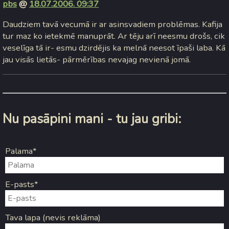
pbs
@
18.07.2006. 09:37
Daudziem tavā vecumā ir ar asinsvadiem problēmas. Kafija
tur maz ko ietekmē manuprāt. Ar tēju arī neesmu drošs, cik
veselīga tā ir- esmu dzirdējis ka melnā neesot īpaši laba. Kā
jau visās lietās- pārmērības nevajag nevienā jomā.
Nu pasāpini mani - tu jau gribi:
Palama*
E-pasts*
Tava lapa (nevis reklāma)