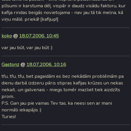
plīsumi ir karstuma dēļ. vispār ir daudz visādu faktoru, kur
kafija rindas beigās novietojama - nav jau tā tik melna, kā
viņu mālē. priekā! [kafijup!]
koko
@
18.07.2006. 10:45
var jau būt, var jau būt :)
Gastonz
@
18.07.2006. 10:16
tfu, tfu, tfu, bet pagaidām es bez nekādām problēmām pa
dienu darbā izdzeru pāris stipras kafijas krūzes un nekas
nekait.. un galvenais - miegs tomēr mazliet tiek aizdzīts
prom..
P.S. Gan jau pie vainas Tev tas, ka neesi sen ar mani
normāli iekapājis :)
Turies!