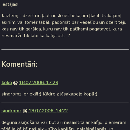
iestājas!
Jāizlemj - dzert un ļaut noskriet liekajām [lasīt: trakajām]
asinīm, vai tomēr labāk padomāt par veselību un dzert tēju,
kas nav tik garšīga, kuru nav tik patīkami pagatavot, kura
nesmaržo tik labi kā kafija utt... ?
Komentāri:
koko
@
18.07.2006. 17:29
sindromz, priekā! :) Kādreiz jāsakapejo kopā :)
sindromz
@
18.07.2006. 14:22
deguna asiņošana var būt arī nesaistīta ar kafiju. piemēram
tādā laikā kā pašlaik - sīko kapilāru palašināšanās un