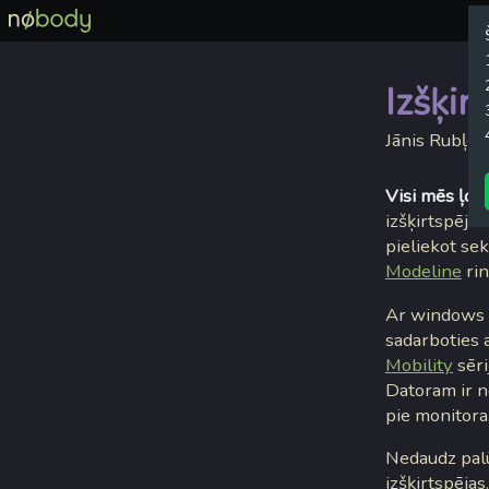
Izšķir
Jānis Rubļev
Visi mēs ļoti
izšķirtspēju 
pieliekot sek
Modeline
rin
Ar windows k
sadarboties 
Mobility
sēri
Datoram ir n
pie monitora
Nedaudz palū
izšķirtspējas