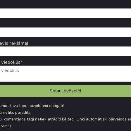
evis reklāma)
 viedoklis*
ņemot tavu lapu) aizpildāmi obligāti!
i netiks parādīts.
, komentāros tagi netiek atrādīti kā tagi. Linki automātiski pārveidosie
rams).