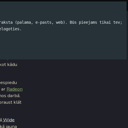
Par autoru
Koko Tools
Arhīvs
raksta (palama, e-pasts, web). Būs pieejams tikai tev;
elogoties.
 vajadzīgo
tni,
ekot kādu
espiedu
 ar
Radeon
mos darbā.
praust klāt
vā
Wide
 kā jauna