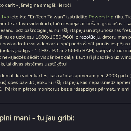
o darīt - jāmēģina smagāki ieroči.
21vo
ieteikto "EnTech Taiwan" izstrādāto
Powerstrip
rīku. Ti
entē ar tavu videokarti, taču iespējas ir tiešām graujošas - sā
nēšanu, līdz pašrocīgai jaunu izšķirtspēju un atjaunosānās fr
 Tā nu es uzbliezu 1680x1050@60Hz
rezolūciju
, datoru man p
ai noskaidrotu vai videokarte spēj nodrošināt jaunās iespējas 
s (nekas jaudīgs - 1.1HGz P3 ar 256Mb RAM) spēj vilkt normā
 nevajadzēs sēdēt vispār bez daķa, kaut arī jāpadzīvo uz wind
s, lai divas sistēmas uzstūķētu!
 domāt, ka videokartes, kas ražotas apmēram pēc 2003.gada (
tļus) spēs pavilkt jebkuru izšķirtspēju, kas nepārsniedz apm
... Pērkam platos monitorus bez sirdsapziņas pārmetumiem!
ini mani - tu jau gribi: