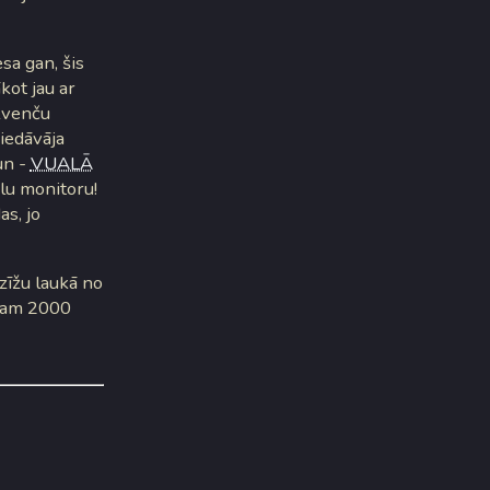
esa gan, šis
kot jau ar
ekvenču
iedāvāja
un -
VUALĀ
lu monitoru!
as, jo
zīžu laukā no
ēram 2000