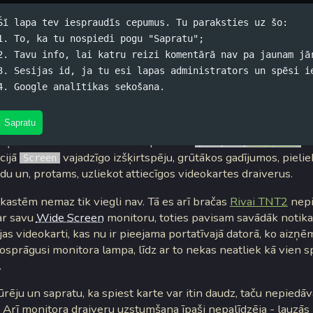
Šī lapa tev iespraudīs cepumus. Tu paraksties uz šo:
1. To, ka tu nospiedi pogu "Sapratu";
2. Tavu info, lai katru reizi komentārā nav pa jaunam jā
tspējas piedzīšana
3. Sesijas id, ja tu esi lapas administrators un spēsi i
4. Google analītikas sekošana.
skis (koko) / 07.03.2007. 06:44 /
#Datori
/
0 komentāri
 labi zinām
, ka, ja tas vispār ir iespējams, tad linuxim piedabūt
Sapratu
ir ļoti elementāri - atliek vien paeditēt
xorg.conf
da
/etc/X11/
cijā
vajadzīgo izšķirtspēju, grūtākos gadījumos, pieli
Screen
du un, protams, uzliekot attiecīgos videokartes draiverus.
astēm nemaz tik viegli nav. Tā es arī bračas
Rivai TNT2
nepi
ar savu
Wide Screen
monitoru, toties pavisam savādāk notika
jas videokarti, kas nu ir pieejama portatīvajā datorā, ko aizņē
osprāgusi monitora lampa, līdz ar to nekas neatliek kā vien s
.
rēju un sapratu, ka spiest karte var itin daudz, taču nepiedā
. Arī monitora draiveru uzstumšana īpaši nepalīdzēja - lauzās