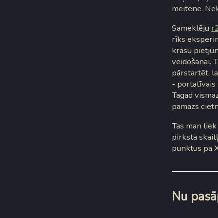
meitene. Nek
Sameklēju
r
rīks eksperim
krāsu pietjū
veidošanai.
pārstartēt, l
- portatīvai
Tagad vismaz
pamazs cietni
Tas man liek
pirksta skai
punktus pa X
Nu pasāp