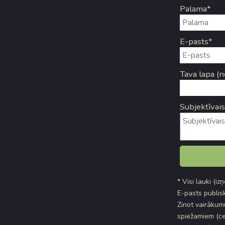
Palama*
E-pasts*
Tava lapa (n
Subjektīvais
* Visi lauki (iz
E-pasts publisk
Zinot vairākumu
spiežamiem (ce