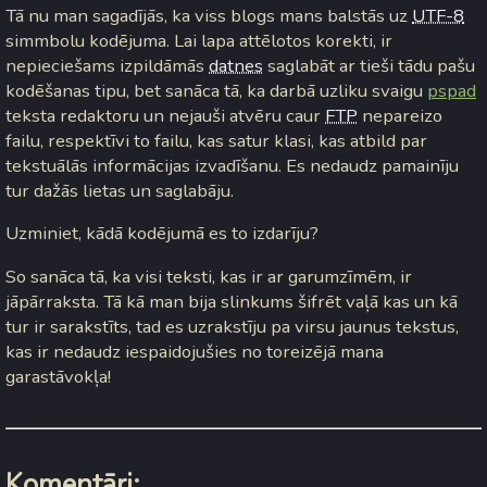
Tā nu man sagadījās, ka viss blogs mans balstās uz
UTF-8
simmbolu kodējuma. Lai lapa attēlotos korekti, ir
nepieciešams izpildāmās
datnes
saglabāt ar tieši tādu pašu
kodēšanas tipu, bet sanāca tā, ka darbā uzliku svaigu
pspad
teksta redaktoru un nejauši atvēru caur
FTP
nepareizo
failu, respektīvi to failu, kas satur klasi, kas atbild par
tekstuālās informācijas izvadīšanu. Es nedaudz pamainīju
tur dažās lietas un saglabāju.
Uzminiet, kādā kodējumā es to izdarīju?
So sanāca tā, ka visi teksti, kas ir ar garumzīmēm, ir
jāpārraksta. Tā kā man bija slinkums šifrēt vaļā kas un kā
tur ir sarakstīts, tad es uzrakstīju pa virsu jaunus tekstus,
kas ir nedaudz iespaidojušies no toreizējā mana
garastāvokļa!
Komentāri: