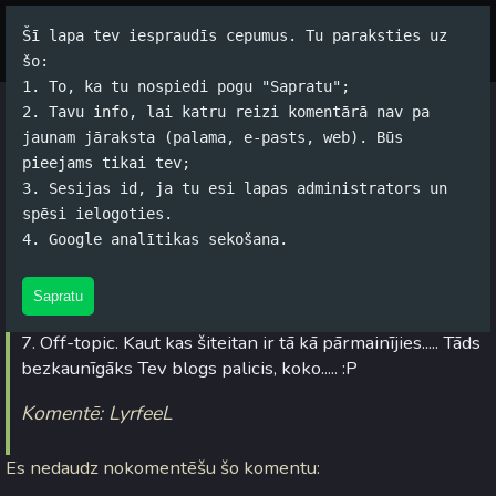
Šī lapa tev iespraudīs cepumus. Tu paraksties uz
Par autoru
Koko Tools
Arhīvs
šo:
1. To, ka tu nospiedi pogu "Sapratu";
2. Tavu info, lai katru reizi komentārā nav pa
Izmaiņas tekstos
jaunam jāraksta (palama, e-pasts, web). Būs
pieejams tikai tev;
Jānis Rubļevskis (koko) / 12.05.2005. 15:28 /
#Datori
/
6
3. Sesijas id, ja tu esi lapas administrators un
komentāri
spēsi ielogoties.
4. Google analītikas sekošana.
Nja - varbūt visi nē, bet kāds ir ieraudzījis, ka blogā šis tas
mainījies tekstuālā ziņā:
Sapratu
7. Off-topic. Kaut kas šiteitan ir tā kā pārmainījies..... Tāds
bezkaunīgāks Tev blogs palicis, koko..... :P
Komentē: LyrfeeL
Es nedaudz nokomentēšu šo komentu: