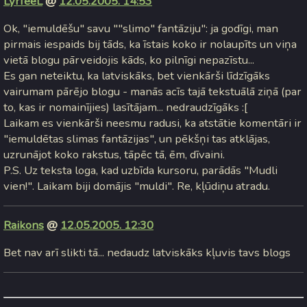
LyrfeeL
@
12.05.2005. 14:53
Ok, "iemuldēšu" savu ""slimo" fantāziju": ja godīgi, man
pirmais iespaids bij tāds, ka īstais koko ir nolaupīts un viņa
vietā blogu pārveidojis kāds, ko pilnīgi nepazīstu...
Es gan neteiktu, ka latviskāks, bet vienkārši līdzīgāks
vairumam pārējo blogu - manās acīs tajā tekstuālā ziņā (par
to, kas ir nomainījies) lasītājam... nedraudzīgāks :[
Laikam es vienkārši neesmu radusi, ka atstātie komentāri ir
"iemuldētas slimas fantāzijas", un pēkšņi tas atklājas,
uzrunājot koko rakstus, tāpēc tā, ēm, dīvaini.
P.S. Uz teksta loga, kad uzbīda kursoru, parādās "Mudli
vien!". Laikam biji domājis "muldi". Re, kļūdiņu atradu.
Raikons
@
12.05.2005. 12:30
Bet nav arī slikti tā... nedaudz latviskāks kļuvis tavs blogs