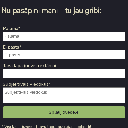
Nu pasāpini mani - tu jau gribi:
Palama*
E-pasts*
Tava lapa (nevis reklāma)
Subjektīvais viedoklis*
* Visi lauki (izņemot tavu lapu) aizpildāmi obligāti!