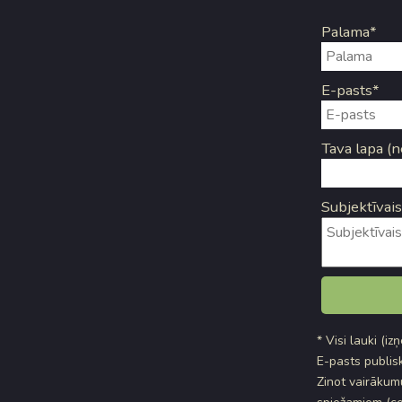
Palama*
E-pasts*
Tava lapa (n
Subjektīvais
* Visi lauki (iz
E-pasts publisk
Zinot vairākumu