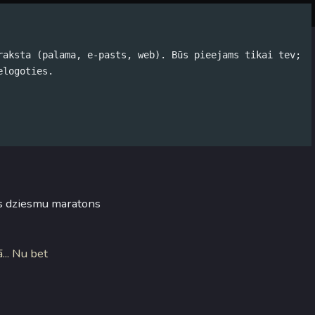
Par autoru
Koko Tools
Arhīvs
raksta (palama, e-pasts, web). Būs pieejams tikai tev;
elogoties.
r pat
is dziesmu maratons
ā... Nu bet