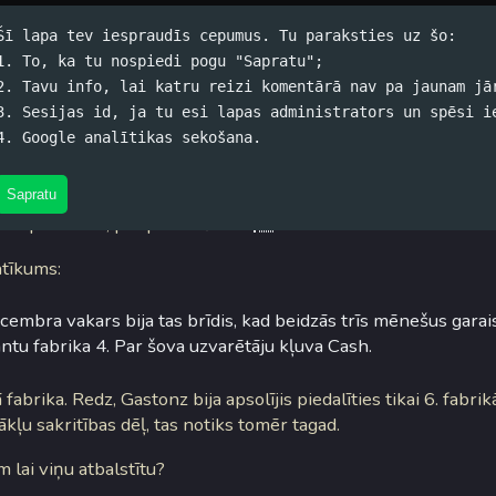
Šī lapa tev iespraudīs cepumus. Tu paraksties uz šo:
1. To, ka tu nospiedi pogu "Sapratu";
2. Tavu info, lai katru reizi komentārā nav pa jaunam jā
s
3. Sesijas id, ja tu esi lapas administrators un spēsi i
4. Google analītikas sekošana.
skis (koko) / 29.08.2005. 07:23 /
#Spams
/
6 komentāri
au ir dzirdējusi, ka
Gastonz
tiek
izlikts
no kojām... Līdz ar to tu
Sapratu
ar palasīties, par pieteikšanos
TF
...
atīkums:
cembra vakars bija tas brīdis, kad beidzās trīs mēnešus gara
antu fabrika 4. Par šova uzvarētāju kļuva Cash.
 fabrika. Redz, Gastonz bija apsolījis piedalīties tikai 6. fabrik
ākļu sakritības dēļ, tas notiks tomēr tagad.
 lai viņu atbalstītu?