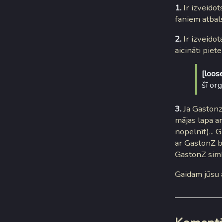
1.
Ir izveido
faniem atbalst
2.
Ir izveido
aicināti pietei
[loos
šī or
3.
Ja Gastonz 
mājas lapa a
nopelnīt)... 
ar GastonZ b
GastonZ simb
Gaidam jūsu a