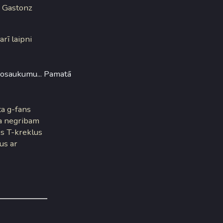
m Gastonz
 arī laipni
nosaukumu... Pamatā
ta g-fans
na negribam
es T-kreklus
us ar