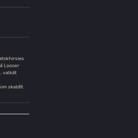
atskhirsies
dā Looser
. valkāt
sim skaldīt