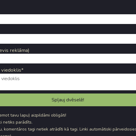
evis reklāma)
 viedoklis*
ņemot tavu lapu) aizpildāmi obligāti!
i netiks parādīts.
, komentāros tagi netiek atrādīti kā tagi. Linki automātiski pārveidosie