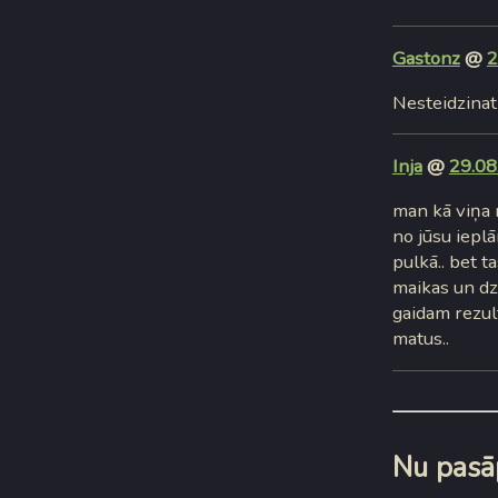
Gastonz
@
2
Nesteidzinat
Inja
@
29.08
man kā viņa m
no jūsu ieplā
pulkā.. bet t
maikas un dze
gaidam rezult
matus..
Nu pasāp