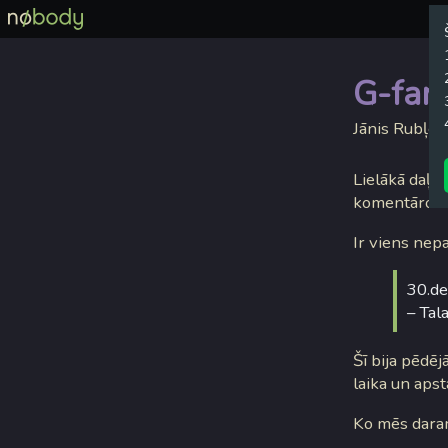
G-fan
Jānis Rubļev
Lielākā daļa j
komentāros v
Ir viens nep
30.de
– Tal
Šī bija pēdējā
laika un apst
Ko mēs daram