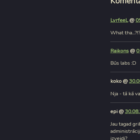
Komentā
LyrfeeL
@
0
What tha...?
Raikons
@
0
Būs labs :D
koko @
30.0
Nja - tā kā v
epi @
30.08.
Jau tagad gr
administrāci
izveidi?