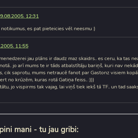
9.08.2005. 12:31
 notikumus, es pat pieteicies vēl neesmu :)
.2005. 11:55
enedzerei jau plāns ir daudz maz skaidrs.. es ceru, ka tas ne
notā.. jo arī mums te ir tāds atbalstītāju bariņš, kuri nav nekā
as, cik saprotu, mums netraucē fanot par Gastonz visiem kopā.
rt no krūzēm, kuras rotā Gatiņa feiss.. :)))
ātu, jo vispirms tak vajag, lai viņš tiek iekš tā TF.. un tad saak
ini mani - tu jau gribi: