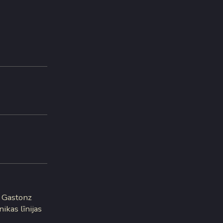
t Gastonz
kas līnijas