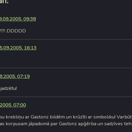
ri:
9.09.2005. 09:38
!?!?! :DDDDD
5.09.2005. 16:13
8.2005. 07:19
ajadzētu!
2005. 07:00
ibu krekliņu ar Gastonz bildēm un krūzīti ar simboliku! Varbū
jas korpusam jāpadomā par Gastonz apģērba un sadzīves tehni