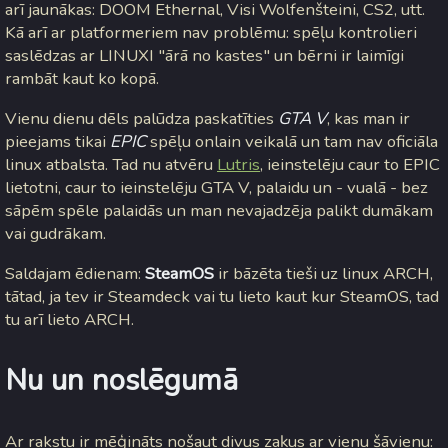
arī jaunākas: DOOM Ethernal, Visi Wolfenšteini, CS2, utt.
Kā arī ar platformeriem nav problēmu: spēļu kontrolieri
saslēdzas ar LINUXI "ārā no kastes" un bērni ir laimīgi
rambāt kaut ko kopā.
Vienu dienu dēls palūdza paskatīties
GTA V
, kas man ir
pieejams tikai
EPIC
spēļu onlain veikalā un tam nav oficiāla
linux atbalsta. Tad nu atvēru
Lutris
, ieinstelēju caur to EPIC
lietotni, caur to ieinstelēju GTA V, palaidu un - vualā - bez
sāpēm spēle palaidās un man nevajadzēja palikt dumākam
vai gudrākam.
Saldajam ēdienam:
SteamOS
ir bāzēta tieši uz linux ARCH,
tātad, ja tev ir Steamdeck vai tu lieto kaut kur SteamOS, tad
tu arī lieto ARCH.
Nu un noslēgumā
Ar rakstu ir mēģināts nošaut divus zaķus ar vienu šāvienu: