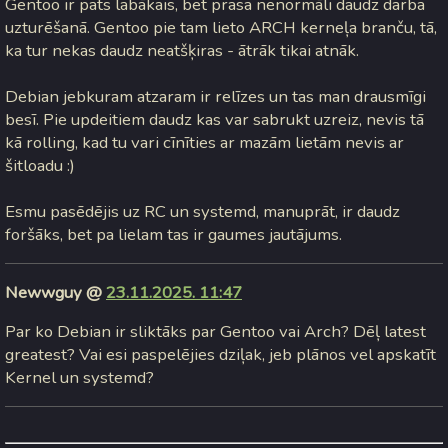
Gentoo ir pats labākais, bet prasa nenormāli daudz darba
uzturēšanā. Gentoo pie tam lieto ARCH kerneļa branču, tā,
ka tur nekas daudz neatšķiras - ātrāk tikai atnāk.
Debian jebkuram atzaram ir relīzes un tas man drausmīgi
besī. Pie updeitiem daudz kas var sabrukt uzreiz, nevis tā
kā rolling, kad tu vari cīnīties ar mazām lietām nevis ar
šitloadu :)
Esmu pasēdējis uz RC un systemd, manuprāt, ir daudz
foršāks, bet pa lielam tas ir gaumes jautājums.
Newwguy @
23.11.2025. 11:47
Par ko Debian ir sliktāks par Gentoo vai Arch? Dēļ latest
greatest? Vai esi paspelējies dziļak, jeb plānos vel apskatīt
Kernel un systemd?