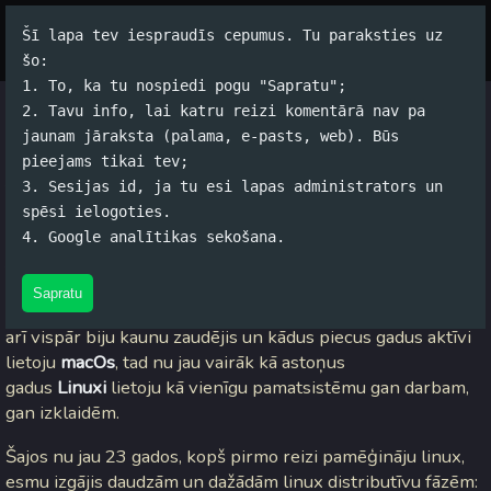
Šī lapa tev iespraudīs cepumus. Tu paraksties uz
Par autoru
Koko Tools
Arhīvs
šo:
1. To, ka tu nospiedi pogu "Sapratu";
2. Tavu info, lai katru reizi komentārā nav pa
Es lietoju ARCH, starp citu
jaunam jāraksta (palama, e-pasts, web). Būs
pieejams tikai tev;
Jānis Rubļevskis (koko) / 16.09.2025. 21:47 /
#Datori
/
3
3. Sesijas id, ja tu esi lapas administrators un
komentāri
spēsi ielogoties.
4. Google analītikas sekošana.
Ja esi mans lasītājs jau daudzus gadus, tad laikam jau ir
radies pareizais priekšstats, ka
Linux
es lietoju ne pirmo
Sapratu
gadu. Ja bija laiki, kad linux lietoju paralēli windowsam vai
arī vispār biju kaunu zaudējis un kādus piecus gadus aktīvi
lietoju
macOs
, tad nu jau vairāk kā astoņus
gadus
Linuxi
lietoju kā vienīgu pamatsistēmu gan darbam,
gan izklaidēm.
Šajos nu jau 23 gados, kopš pirmo reizi pamēģināju linux,
esmu izgājis daudzām un dažādām linux distributīvu fāzēm: