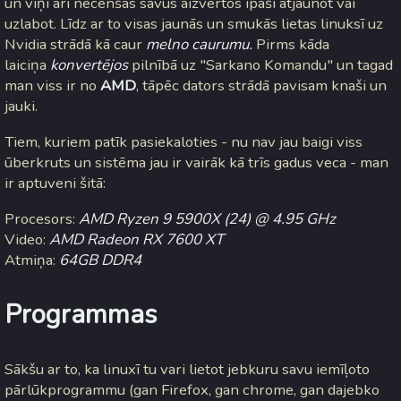
un viņi arī necenšas savus aizvērtos īpaši atjaunot vai
uzlabot. Līdz ar to visas jaunās un smukās lietas linuksī uz
Nvidia strādā kā caur
melno caurumu.
Pirms kāda
laiciņa
konvertējos
pilnībā uz "Sarkano Komandu" un tagad
man viss ir no
AMD
, tāpēc dators strādā pavisam knaši un
jauki.
Tiem, kuriem patīk pasiekaloties - nu nav jau baigi viss
ūberkruts un sistēma jau ir vairāk kā trīs gadus veca - man
ir aptuveni šitā:
Procesors:
AMD Ryzen 9 5900X (24) @ 4.95 GHz
Video:
AMD Radeon RX 7600 XT
Atmiņa:
64GB DDR4
Programmas
Sākšu ar to, ka linuxī tu vari lietot jebkuru savu iemīļoto
pārlūkprogrammu (gan Firefox, gan chrome, gan dajebko