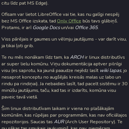
citu līdz pat MS Edge).
Ofisam var lietot LibreOffice vai tie, kas nu galīgi nespēj
bez MS Office izskata, tad
Only Office
būs tavs glābiņš.
Protams, ir arī
Google Docs
un/vai
Office 365
.
Viss pārējais ir gaumes un vēlmju jautājums - var darīt visu,
ja tikai ļoti grib.
Te nu mēs nonākam līdz tam, ka
ARCH
ir linux distributīvs
ar super lielu komūnu. Viņu dokumentācija aptver pilnīgi
visu (es saprotu, ka jaunā paaudze nejēdz lasīt
wiki lapas
, jo
nesaprot konceptu no augšējās kreisās malas uz labo un
rindu pa rindiņai). Ja nebaidies lasīt, tad pacelt sistēmu ir 30
minūšu jautājums, taču, kad tas ir izdarīts, komūna visu
paveic tavā vietā.
Šim linux distributīvam laikam ir viena no plašākajām
komūnām, kas rūpējas par programmām, kas nav oficiālajos
repozitorijos. Saucas tas
AUR
(Arch User Repository). Te
nu sākas tas smukais jaukumiņš, kas nav, piemēram,