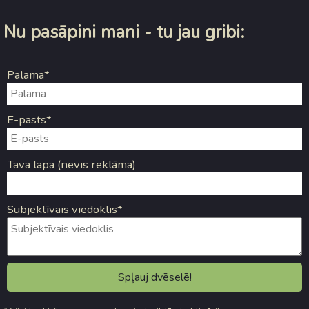
Nu pasāpini mani - tu jau gribi:
Palama*
E-pasts*
Tava lapa (nevis reklāma)
Subjektīvais viedoklis*