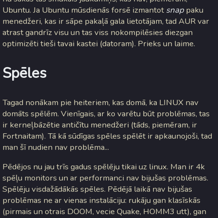
Ubuntu. Ja Ubuntu mūsdienās forsē izmantot
snap
paku
menedžeri, kas ir sāpe pakaļā gala lietotājam, tad AUR var
atrast gandrīz visu un tas viss nokompilēsies diezgan
optimizēti tieši tavai kastei (datoram). Prieks un laime.
Spēles
Tagad nonākam pie heiteriem, kas domā, ka LINUX nav
domāts spēlēm. Vienīgais, ar ko varētu būt problēmas, tas
ir kerneļbāzētie antičītu menedžeri (tāds, piemēram, ir
Fortnaitam). Tā kā sūdīgas spēles spēlēt ir apkaunojoši, tad
man šī nudien nav problēma...
Pēdējos nu jau trīs gadus spēlēju tikai uz linux. Man ir 4k
spēļu monitors un ar performanci nav bijušas problēmas.
Spēlēju visdažādākās spēles. Pēdējā laikā nav bijušas
problēmas ne ar vienas instalāciju: rukāju gan klasīskās
(pirmais un otrais DOOM, vecie Quake, HOMM3 utt), gan