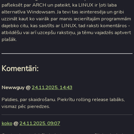
pafleksēt par ARCH un pateikt, ka LINUX ir ļoti laba
alternatīva Windowsam. Ja tevi tas ieinteresēja un gribi
uzzināt kaut ko vairāk par manis iecienītajām programmām
dajebko citu, kas saistīts ar LINUX, tad raksti komentāros -
atbildēšu vai arī uzcepšu rakstiņu, ja tēmu vajadzēs aptvert
plašāk.
Komentāri:
Newwguy @
24.11.2025. 14:43
Paldies, par skaidrošanu. Piekrītu rolling release labāks,
vismaz pēc pieredzes.
koko
@
24.11.2025. 09:07