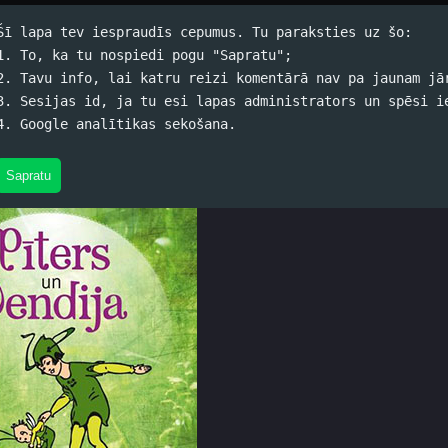
Šī lapa tev iespraudīs cepumus. Tu paraksties uz šo:
1. To, ka tu nospiedi pogu "Sapratu";
2. Tavu info, lai katru reizi komentārā nav pa jaunam jā
 Metjū Berijs - Pīters un Vend
3. Sesijas id, ja tu esi lapas administrators un spēsi i
4. Google analītikas sekošana.
skis (koko) / 21.12.2015. 16:34 /
#Grāmatas
/
0 komentāri
Sapratu