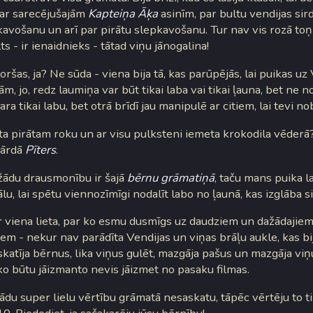
ar sarecējušajām
Kapteiņa Āķa
asinīm, par bultu vendijas sird
avošanu un arī par pirātu slepkavošanu. Tur nav vis rozā toņi 
s - ir ienaidnieks - tātad viņu jānogalina!
oršas, ja? Ne sūda - viena bija tā, kas parūpējās, lai puikas uz
ām, jo, redz laumiņa var būt tikai laba vai tikai ļauna, bet ne n
ara tikai labu, bet otrā brīdī jau manipulē ar citiem, lai tevi no
ta pirātam roku un ar visu pulksteni iemeta krokodila vēderā
vārdā
Pīters
.
ādu drausmonību ir šajā
bērnu grāmatiņā
, taču mans puika l
tālu, lai spētu viennozīmīgi nodalīt labo no ļaunā, kas izglāba si
 ir viena lieta, par ko esmu dusmīgs uz daudziem un dažādajie
m - nekur nav parādīta Vendijas un viņas brāļu aukle, kas bij
skatīja bērnus, lika viņus gulēt, mazgāja pašus un mazgāja viņu
ko būtu jāizmanto nevis jāizmet no pasaku filmas.
du super lielu vērtību grāmatā nesaskatu, tāpēc vērtēju to ti