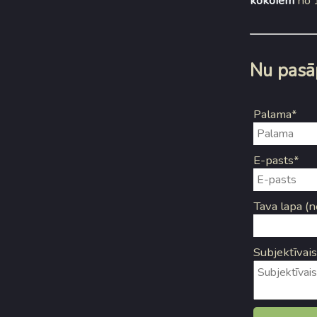
kokoiem
no 1
Nu pasāp
Palama*
E-pasts*
Tava lapa (n
Subjektīvais