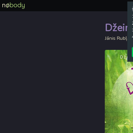
Džeims
Jānis Rubļev