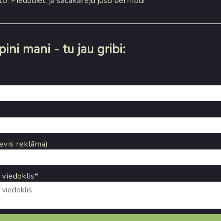
0. Piedodiet, ja sačakarēju jūsu bērnību!
ini mani - tu jau gribi:
evis reklāma)
 viedoklis*