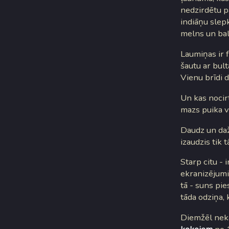
nedzirdētu p
indiāņu slepk
melns un balt
Laumiņas ir f
šautu ar bult
Vienu brīdi d
Un kas nocir
mazs puika 
Daudz un daž
izaudzis tik 
Starp citu -
ekranizējumie
tā - suns pie
tāda odziņa, 
Diemžēl nekā