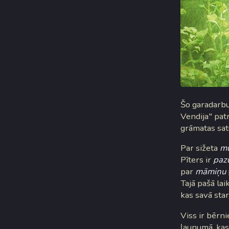
Šo garadarbu 
Vendija" patr
grāmatas sat
Par sižeta
mu
Pīters ir
paz
par
māmiņu
Tajā pašā lai
kas savā sta
Viss ir bērni
ļaunumā, kas 