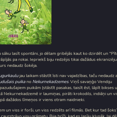
sāku lasīt spontāni, jo dēlam gribējās kaut ko dzirdēt un "Pī
āpījās pa rokai. Iepriekš biju redzējis tikai dažādus ekranizēj
urs nedaudz šokēja.
gurkaulu
jau laikam stāstīt īsti nav vajadzības, taču nedaudz 
udušais puika
no
Nekurnekadzemes
. Viņš savaņģo Vendiju
pazudušajiem puikām (stāstīt pasakas, taisīt ēst, lāpīt bikses un
kā Nekurnekadzemē ir laumiņas, pirāti krokodils, indiāņi un vis
rpā dažādos līmeņos ir viens otram naidnieki.
em un viss ir forši, un viss redzēts arī filmās. Bet kur tad šoks
caurstrāvo visu grāmatu. Bija brīži, kad es lasīju klusāk, lai dē