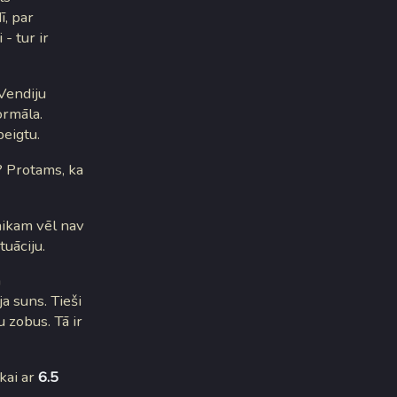
ī, par
- tur ir
 Vendiju
ormāla.
beigtu.
? Protams, ka
aikam vēl nav
tuāciju.
m
a suns. Tieši
 zobus. Tā ir
kai ar
6.5