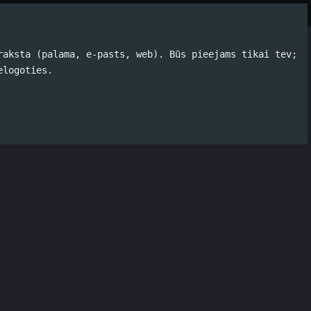
Par autoru
Koko Tools
Arhīvs
raksta (palama, e-pasts, web). Būs pieejams tikai tev;
ija
elogoties.