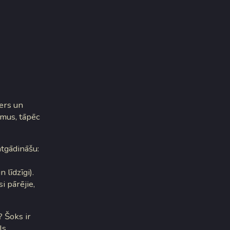
ters un
umus, tāpēc
atgādināšu:
 līdzīgi).
i pārējie,
? Šoks ir
ls