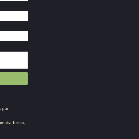
s par
kamākā formā,