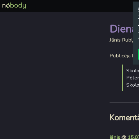
Diena
Jānis Rubļev
Publicēja Emī
Skolo
Pēter
Skolo
Komentā
jānis
@
15.0