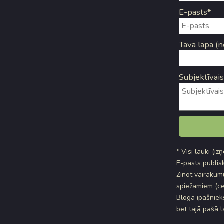
E-pasts*
Tava lapa (n
Subjektīvais
* Visi lauki (iz
E-pasts publisk
Zinot vairākumu
spiežamiem (ce
Bloga īpašniek
bet tajā pašā 