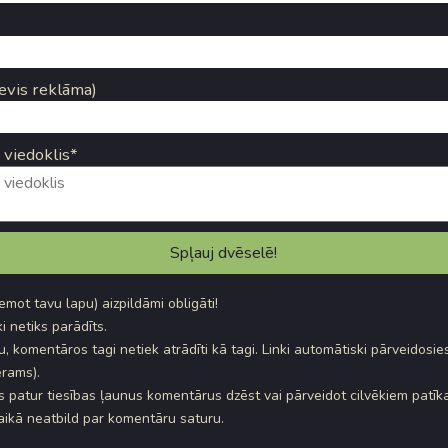
evis reklāma)
 viedoklis*
ņemot tavu lapu) aizpildāmi obligāti!
i netiks parādīts.
, komentāros tagi netiek atrādīti kā tagi. Linki automātiski pārveidosie
rams).
s patur tiesības ļaunus komentārus dzēst vai pārveidot cilvēkiem patī
laikā neatbild par komentāru saturu.