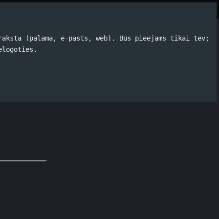
Par autoru
Koko Tools
Arhīvs
raksta (palama, e-pasts, web). Būs pieejams tikai tev;
elogoties.
patikās: