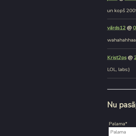
un kopš 2009
vārds12
@
0
wahahahhaa 
Krist2ps
@
LOL, labs:)
Nu pasāp
Palama*