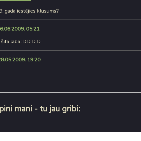
. gada iestājies klusums?
6.06.2009. 05:21
šitā laba :DD:D:D
28.05.2009. 19:20
ini mani - tu jau gribi: