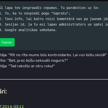
Šī lapa tev iespraudīs cepumus. Tu paraksties uz šo:
1. To, ka tu nospiedi pogu "Sapratu";
2. Tavu info, lai katru reizi komentārā nav pa jaunam jā
s anekdote #3
3. Sesijas id, ja tu esi lapas administrators un spēsi i
4. Google analītikas sekošana.
skis (koko) / 28.05.2009. 08:01 /
#Spams
/
3 komentāri
lītis (oranžajā portālā). Nezinu, kur viņš nospēra, bet baigi ie
Sapratu
tāja: "Rīt no rīta mums būs kontroldarbs. Lai visi būtu skolā!"
ītis: "Bet, ja es būšu seksuāli noguris?"
tāja: "Tad rakstīsi ar otru roku!"
ri:
7.2014. 03:11