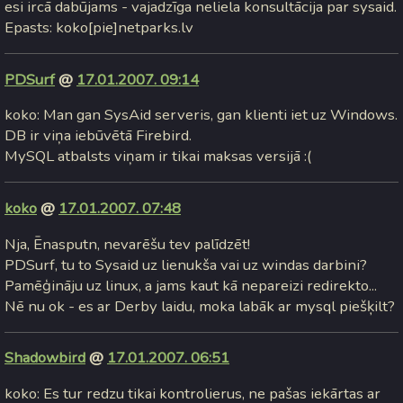
esi ircā dabūjams - vajadzīga neliela konsultācija par sysaid.
Epasts: koko[pie]netparks.lv
PDSurf
@
17.01.2007. 09:14
koko: Man gan SysAid serveris, gan klienti iet uz Windows.
DB ir viņa iebūvētā Firebird.
MySQL atbalsts viņam ir tikai maksas versijā :(
koko
@
17.01.2007. 07:48
Nja, Ēnasputn, nevarēšu tev palīdzēt!
PDSurf, tu to Sysaid uz lienukša vai uz windas darbini?
Pamēģināju uz linux, a jams kaut kā nepareizi redirekto...
Nē nu ok - es ar Derby laidu, moka labāk ar mysql piešķilt?
Shadowbird
@
17.01.2007. 06:51
koko: Es tur redzu tikai kontrolierus, ne pašas iekārtas ar