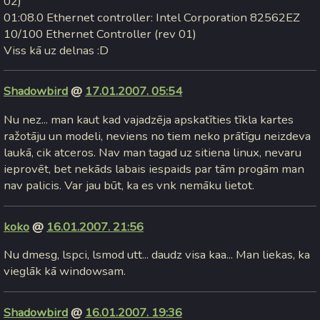
02)
01:08.0 Ethernet controller: Intel Corporation 82562EZ
10/100 Ethernet Controller (rev 01)
Viss kā uz delnas :D
Shadowbird
@
17.01.2007. 05:54
Nu nez... man kaut kad vajadzēja apskatīties tīkla kartes
ražotāju un modeli, neviens no tiem neko prātīgu neizdeva
laukā, cik atceros. Nav man tagad uz sitiena linux, nevaru
ieprovēt, bet nekāds labais iespaids par tām progām man
nav palicis. Var jau būt, ka es vnk nemāku lietot.
koko
@
16.01.2007. 21:56
Nu dmesg, lspci, lsmod utt... daudz visa kaa... Man liekas, ka
vieglāk kā windowsam.
Shadowbird
@
16.01.2007. 19:36