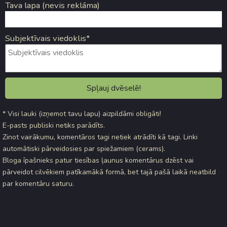
Tava lapa (nevis reklāma)
Subjektīvais viedoklis*
* Visi lauki (izņemot tavu lapu) aizpildāmi obligāti!
E-pasts publiski netiks parādīts.
Zinot vairākumu, komentāros tagi netiek atrādīti kā tagi. Linki
automātiski pārveidosies par spiežamiem (cerams).
Bloga īpašnieks patur tiesības ļaunus komentārus dzēst vai
pārveidot cilvēkiem patīkamākā formā, bet tajā pašā laikā neatbild
par komentāru saturu.