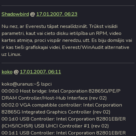
Shadowbird
@
17.01.2007. 06:23
Nu nez, ar Everestu tāpat nesalīdzināt. Trūkst visādi
parametri, kaut vai cieto disku ietilpība un RPM, video
kartes atmiņa, proci vispār neredzu, utt. Es biju domājis vai
ir kas tieši grafiskajai videi, Everest/WinAudit alternative
uz Linux.
koko
@
17.01.2007. 06:11
koko@uranus:~$ lspci
00:00.0 Host bridge: Intel Corporation 82865G/PE/P
DRAM Controller/Host-Hub Interface (rev 02)
00:02.0 VGA compatible controller: Intel Corporation
82865G Integrated Graphics Controller (rev 02)
00:1d.0 USB Controller: Intel Corporation 82801EB/ER
(ICH5/ICH5R) USB UHCI Controller #1 (rev 02)
00:1d.1 USB Controller: Intel Corporation 82801EB/ER