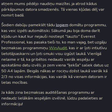
atņem mums pēdējo naudiņu maizītei, ja atrod kādus
pārkāpumus datora smadzenēs. Tā vienas kļūdas dēļ var
nomirt badā.
Šodien dabūju pameklēt tādu
logiem
domātu programmu,
kas veic izpēti automātiski. Sākumā jau bija doma darīt
kļūdu un kaut kur nejauši nostiept "lauzto" Everest
Professional, kas pasaka tieši to, ko man vajag, bet uzgāju
bezmaksas programmiņu
WinAudit
, kas ir ar ļoti intiutīvu
lietotājsaskarni un ļoti smuki visu izgūst laukā. Vienīgā
nelaime ir tā, ka gribētos nedaudz vairāk iespēju ar
apskatāmo datu izvēli, jo zem viena "ķekša" saliek datus uz
50 A4 lapām. Beigās nākas ar rociņu dzēst laukā vairāk kā
2/3 no visas informācijas, kas vairāk kā vienam datoram ir
lielas mocības.
Ja kāds zina bezmaksas auditēšanas programmu ar
nedaudz lielākām iespējām izvēlnē, lūdzu padalieties ar
informāciju!