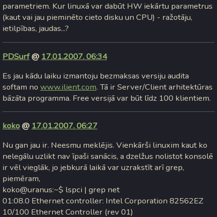
parametriem. Kur linuxā var dabūt HW iekārtu parametrus
(kaut vai jau pieminēto cieto disku un CPU) - ražotāju,
ietilpības, jaudas...?
PDSurf
@
17.01.2007. 06:34
Es jau kādu laiku izmantoju bezmaksas versiju audita
softam no
www.ilient.com
. Tā ir Server/Client arhitektūras
bāzāta programma. Free versijā var būt līdz 100 klientiem.
koko
@
17.01.2007. 06:27
Nu gan jau ir. Neesmu meklējis. Vienkārši linuxim kaut ko
nelegālu uzlikt nav īpaši sanācis, a dzelžus nolistot konsolē
ir vēl vieglāk, jo jebkurā laikā var uzrakstīt arī grep,
piemēram,
koko@uranus:~$ lspci | grep net
01:08.0 Ethernet controller: Intel Corporation 82562EZ
10/100 Ethernet Controller (rev 01)