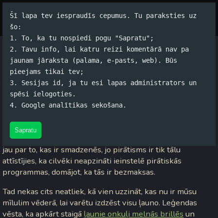
Šī lapa tev iespraudīs cepumus. Tu paraksties uz
Par autoru
Koko Tools
Arhīvs
šo:
1. To, ka tu nospiedi pogu "Sapratu";
2. Tavu info, lai katru reizi komentārā nav pa
Datora auditēšana
jaunam jāraksta (palama, e-pasts, web). Būs
pieejams tikai tev;
Jānis Rubļevskis (koko) / 16.01.2007. 17:52 /
#Datori
/
14
3. Sesijas id, ja tu esi lapas administrators un
komentāri
spēsi ielogoties.
4. Google analītikas sekošana.
Mūsdienu saspringtajā gaisotnē nereti gadās tā, ka cilvēki
lieto kā operētājistēmu tieši
MS Windows
. Ļoti bieži šie
Sapratu
lietotāji nemaz nezina, kas ir viņu datora vēderā, nerunājot
jau par to, kas ir smadzenēs, jo pirātisms ir tik tālu
attīstījies, ka cilvēki neapzināti ieinstelē pirātiskās
programmas, domājot, ka tās ir bezmaksas.
Tad nekas cits neatliek, kā vien uzzināt, kas nu ir mūsu
mīlulim vēderā, lai varētu izdzēst visu ļauno. Leģendas
vēsta, ka apkārt staigā
ļaunie onkuļi melnās brillēs
un