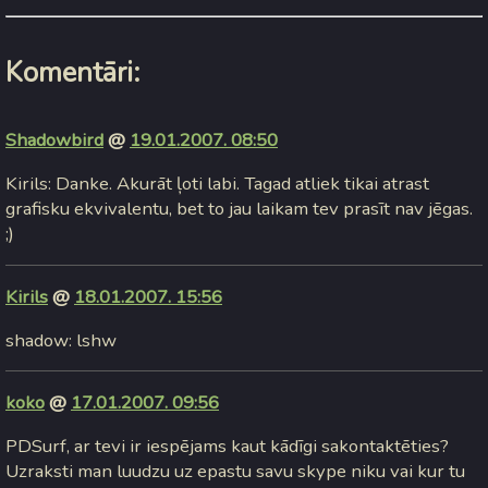
Komentāri:
Shadowbird
@
19.01.2007. 08:50
Kirils: Danke. Akurāt ļoti labi. Tagad atliek tikai atrast
grafisku ekvivalentu, bet to jau laikam tev prasīt nav jēgas.
;)
Kirils
@
18.01.2007. 15:56
shadow: lshw
koko
@
17.01.2007. 09:56
PDSurf, ar tevi ir iespējams kaut kādīgi sakontaktēties?
Uzraksti man luudzu uz epastu savu skype niku vai kur tu