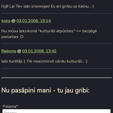
Njā! Lai Tev labi snowojas! Es arī gribu uz kalnu... :(
koko
@
03.01.2006. 15:14
Nu mūsu leksikonā "kulturāli atpūsties" == bezjēgā
pielieties :D
Raikons
@
03.01.2006. 13:42
labi turētāji :) Tik neaizmirsit vārdu kulturāli... :)
Nu pasāpini mani - tu jau gribi:
Palama*