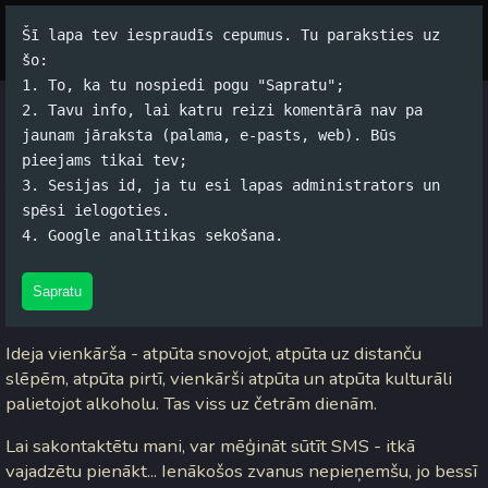
Šī lapa tev iespraudīs cepumus. Tu paraksties uz
Par autoru
Koko Tools
Arhīvs
šo:
1. To, ka tu nospiedi pogu "Sapratu";
2. Tavu info, lai katru reizi komentārā nav pa
Atlučka
jaunam jāraksta (palama, e-pasts, web). Būs
pieejams tikai tev;
Jānis Rubļevskis (koko) / 03.01.2006. 15:08 /
#Dzīve
/
5
3. Sesijas id, ja tu esi lapas administrators un
komentāri
spēsi ielogoties.
4. Google analītikas sekošana.
Nu tā lūk - uz pāris dienām aizdošos projām no Latvijas uz
Somiju. Iespēju sniedz kantoris, pie kuriem ik pa laikam
Sapratu
parādos (
www.zveltnis.lv
turētāji).
Ideja vienkārša - atpūta snovojot, atpūta uz distanču
slēpēm, atpūta pirtī, vienkārši atpūta un atpūta kulturāli
palietojot alkoholu. Tas viss uz četrām dienām.
Lai sakontaktētu mani, var mēģināt sūtīt SMS - itkā
vajadzētu pienākt... Ienākošos zvanus nepieņemšu, jo bessī