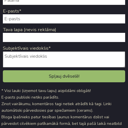
E-pasts*
Tava lapa (nevis reklāma)
Subjektīvais viedoklis*
* Visi lauki (izņemot tavu lapu) aizpildāmi obligāti!
E-pasts publiski netiks parādīts.
Zinot vairākumu, komentāros tagi netiek atrādīti kā tagi. Linki
automātiski pārveidosies par spiežamiem (cerams).
Bloga īpašnieks patur tiesības ļaunus komentārus dzēst vai
pārveidot cilvēkiem patīkamākā formā, bet tajā pašā laikā neatbild