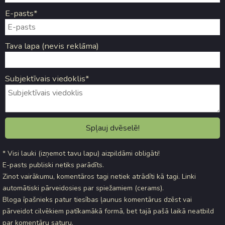
E-pasts*
Tava lapa (nevis reklāma)
Subjektīvais viedoklis*
* Visi lauki (izņemot tavu lapu) aizpildāmi obligāti!
E-pasts publiski netiks parādīts.
Zinot vairākumu, komentāros tagi netiek atrādīti kā tagi. Linki
automātiski pārveidosies par spiežamiem (cerams).
Bloga īpašnieks patur tiesības ļaunus komentārus dzēst vai
pārveidot cilvēkiem patīkamākā formā, bet tajā pašā laikā neatbild
par komentāru saturu.