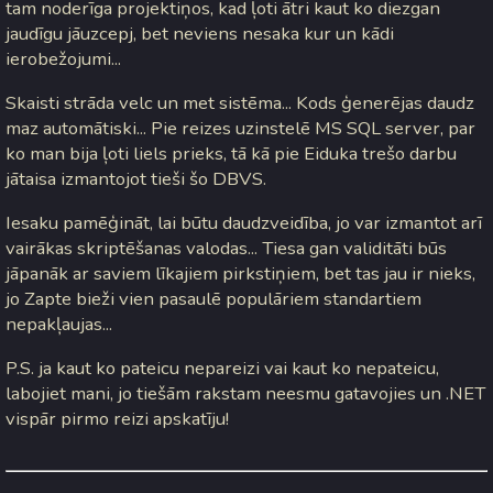
tam noderīga projektiņos, kad ļoti ātri kaut ko diezgan
jaudīgu jāuzcepj, bet neviens nesaka kur un kādi
ierobežojumi...
Skaisti strāda velc un met sistēma... Kods ģenerējas daudz
maz automātiski... Pie reizes uzinstelē MS SQL server, par
ko man bija ļoti liels prieks, tā kā pie Eiduka trešo darbu
jātaisa izmantojot tieši šo DBVS.
Iesaku pamēģināt, lai būtu daudzveidība, jo var izmantot arī
vairākas skriptēšanas valodas... Tiesa gan validitāti būs
jāpanāk ar saviem līkajiem pirkstiņiem, bet tas jau ir nieks,
jo Zapte bieži vien pasaulē populāriem standartiem
nepakļaujas...
P.S. ja kaut ko pateicu nepareizi vai kaut ko nepateicu,
labojiet mani, jo tiešām rakstam neesmu gatavojies un .NET
vispār pirmo reizi apskatīju!