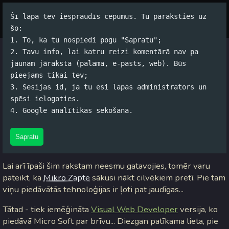
Šī lapa tev iespraudīs cepumus. Tu paraksties uz
Par autoru
Koko Tools
Arhīvs
šo:
1. To, ka tu nospiedi pogu "Sapratu";
2. Tavu info, lai katru reizi komentārā nav pa
ASP .NET 2.0
jaunam jāraksta (palama, e-pasts, web). Būs
pieejams tikai tev;
Jānis Rubļevskis (koko) / 08.12.2005. 17:24 /
#Datori
/
2
3. Sesijas id, ja tu esi lapas administrators un
komentāri
spēsi ielogoties.
4. Google analītikas sekošana.
Lielākā daļa zin, ka man pret ASP un vispār pret
M$
nekad
tās lielākās simpātijas nav bijušas, bet vienmēr katrā
Sapratu
melnumā atrodas arī savs baltais plankumiņš un otrādi...
Lai arī īpaši šim rakstam neesmu gatavojies, tomēr varu
pateikt, ka
Mikro Zapte
sākusi nākt cilvēkiem pretī. Pie tam
viņu piedāvātās tehnoloģijas ir ļoti pat jaudīgas...
Tātad - tiek iemēģināta
Visual Web Developer
versija, ko
piedāvā Micro Soft par brīvu... Diezgan patīkama lieta, pie