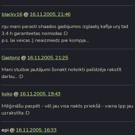
blacky16
@
16.11.2005. 21:46
nju mani parasti shaados gadiijumos izglaabj kafija unj tad
3,4 h garanteetas nomodaa :D
p.s. lai veicas ;) neaizmiedz pie kompja....
Gastonz
@
16.11.2005. 21:25
Mani stulbie jautājumi šonakt noteikti palīdzēja rakstīt
darbu... :D
koko
@
16.11.2005. 19:43
Mēģināšu paspēt - vēl jau visa nakts priekšā - viena lpp jau
uzrakstīta :D
epi @
16.11.2005. 16:33