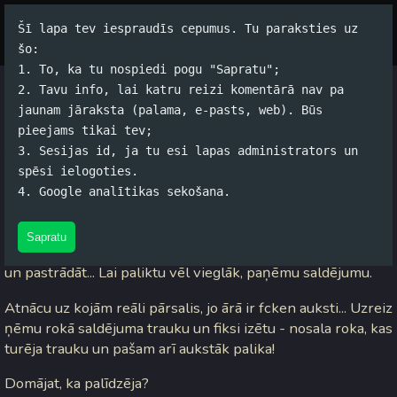
Šī lapa tev iespraudīs cepumus. Tu paraksties uz
Par autoru
Koko Tools
Arhīvs
šo:
1. To, ka tu nospiedi pogu "Sapratu";
2. Tavu info, lai katru reizi komentārā nav pa
Acis veras ciet...
jaunam jāraksta (palama, e-pasts, web). Būs
pieejams tikai tev;
Jānis Rubļevskis (koko) / 16.11.2005. 17:56 /
#Dzīve
/
6
3. Sesijas id, ja tu esi lapas administrators un
komentāri
spēsi ielogoties.
4. Google analītikas sekošana.
Uznāca neliels nogurums, slinkums utt... Vienu vārdu sakot,
grrrr... Tāpēc aizgāju uz veikalu, lai iepirktu kādu cepumiņu,
Sapratu
cukuru un kādu piena produktu, lai varētu izturēt visu nakti
un pastrādāt... Lai paliktu vēl vieglāk, paņēmu saldējumu.
Atnācu uz kojām reāli pārsalis, jo ārā ir fcken auksti... Uzreiz
ņēmu rokā saldējuma trauku un fiksi izētu - nosala roka, kas
turēja trauku un pašam arī aukstāk palika!
Domājat, ka palīdzēja?