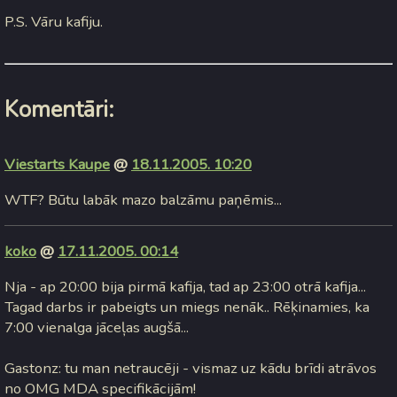
P.S. Vāru kafiju.
Komentāri:
Viestarts Kaupe
@
18.11.2005. 10:20
WTF? Būtu labāk mazo balzāmu paņēmis...
koko
@
17.11.2005. 00:14
Nja - ap 20:00 bija pirmā kafija, tad ap 23:00 otrā kafija...
Tagad darbs ir pabeigts un miegs nenāk.. Rēķinamies, ka
7:00 vienalga jāceļas augšā...
Gastonz: tu man netraucēji - vismaz uz kādu brīdi atrāvos
no OMG MDA specifikācijām!