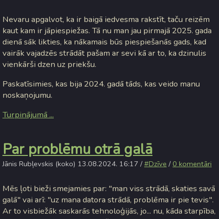
Nevaru apgalvot, ka ir baigā iedvesma rakstīt, taču reizēm
kaut kam ir jāpiespiežas. Tā nu man jau pirmajā 2025. gada
dienā sāk likties, ka nākamais būs piespiešanās gads, kad
vairāk vajadzēs strādāt pašam ar sevi kā ar to, ka dzinulis
vienkārši dzen uz priekšu.
Paskatīsimies, kas bija 2024. gadā tāds, kas veido manu
noskaņojumu.
Turpinājumā ...
Par problēmu otrā galā
Jānis Rubļevskis (koko) 13.08.2024. 16:17 /
#Dzīve
/
0 komentāri
Mēs ļoti bieži smejamies par: "man viss strādā, skaties savā
galā" vai arī: "uz mana datora strādā, problēma ir pie tevis".
Ar to visbiežāk saskarās tehnoloģijās, jo... nu, kāda starpība,