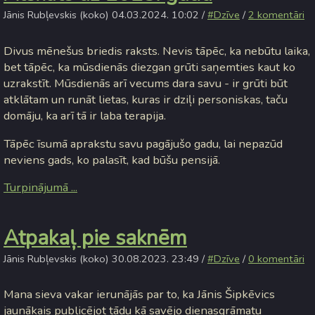
Jānis Rubļevskis (koko) 04.03.2024. 10:02 /
#Dzīve
/
2 komentāri
Divus mēnešus briedis raksts. Nevis tāpēc, ka nebūtu laika,
bet tāpēc, ka mūsdienās diezgan grūti saņemties kaut ko
uzrakstīt. Mūsdienās arī vecums dara savu - ir grūti būt
atklātam un runāt lietas, kuras ir dziļi personiskas, taču
domāju, ka arī tā ir laba terapija.
Tāpēc īsumā aprakstu savu pagājušo gadu, lai nepazūd
neviens gads, ko palasīt, kad būšu pensijā.
Turpinājumā ...
Atpakaļ pie saknēm
Jānis Rubļevskis (koko) 30.08.2023. 23:49 /
#Dzīve
/
0 komentāri
Mana sieva vakar ierunājās par to, ka Jānis Šipkēvics
jaunākais publicējot tādu kā savējo dienasgrāmatu