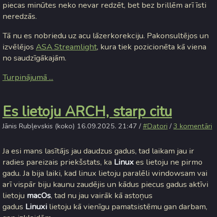
piecas minūtes neko nevar redzēt, bet bez brillēm arī īsti
neredzās.
Tā nu es nobriedu uz acu lāzerkorekciju. Pakonsultējos un
izvēlējos
ASA Streamlight
, kura tiek pozicionēta kā viena
no saudzīgākajām.
Turpinājumā ...
Es lietoju ARCH, starp citu
Jānis Rubļevskis (koko) 16.09.2025. 21:47 /
#Datori
/
3 komentāri
Ja esi mans lasītājs jau daudzus gadus, tad laikam jau ir
radies pareizais priekšstats, ka
Linux
es lietoju ne pirmo
gadu. Ja bija laiki, kad linux lietoju paralēli windowsam vai
arī vispār biju kaunu zaudējis un kādus piecus gadus aktīvi
lietoju
macOs
, tad nu jau vairāk kā astoņus
gadus
Linuxi
lietoju kā vienīgu pamatsistēmu gan darbam,