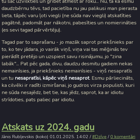
tu sāc uzvilkties un gribēt atmest ar roku... Nu, tā kā esmu
daudzbērnu tēvs, tad pacietība nu jau palikusi man pierasta
lieta, tāpēc varu ļoti viegli (ne sūda nav viegli) atskatīties
pagātnē, padomāt par nākotni, pabesīties un nomierināties
(es sevi tagad pārvērtēju).
Tagad par to saprašanu - jo mazāk saprot priekšnieks par
to, ko tev jādara, jo vairāk viņš, viņa vai tas mēģinās tev
pierādīt pretējo un uzspiest savu risinājumu, jo "zina
labāk"... Pat pēc gada, divu, daudzu desmitu gadiem nekas
nemainīsies, ja priekšnieks nemainīsies - viņš nesapratīs
un tu
nesapratīsi, kāpēc viņš nesaprot
. Esmu pārliecināts,
ka cilvēki ir radīti izmiršanai, jo gudros virza populisti, kuri
ne sūda nesajēdz, bet tie, kas jēdz, saprot, ka ar idiotu
strīdoties, pats paliec par idiotu.
Atskats uz 2024. gadu
Jānis Rubļevskis (koko) 01.01.2025. 14:02 /
#Dzīve
/
0 komentāri