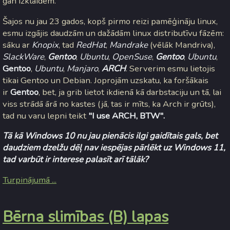
gan izklaidēm.
Šajos nu jau 23 gados, kopš pirmo reizi pamēģināju linux,
esmu izgājis daudzām un dažādām linux distributīvu fāzēm:
sāku ar
Knopix
, tad
RedHat
,
Mandrake
(vēlāk Mandriva),
SlackWare
,
Gentoo
,
Ubuntu
,
OpenSuse
,
Gentoo
,
Ubuntu
,
Gentoo
,
Ubuntu
,
Manjaro
,
ARCH
. Serverim esmu lietojis
tikai Gentoo un Debian. Joprojām uzskatu, ka foršākais
ir
Gentoo
, bet, ja grib lietot ikdienā kā darbstaciju un tā, lai
viss strādā ārā no kastes (jā, tas ir mīts, ka Arch ir grūts),
tad nu varu lepni teikt
"I use ARCH, BTW".
Tā kā Windows 10 nu jau pienācis ilgi gaidītais gals, bet
daudziem dzelžu dēļ nav iespējas pārlēkt uz Windows 11,
tad varbūt ir interese palasīt arī tālāk?
Turpinājumā ...
Bērna slimības (B) lapas