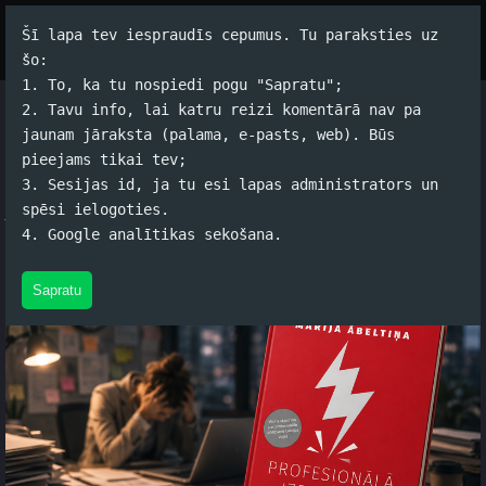
Šī lapa tev iespraudīs cepumus. Tu paraksties uz
Par autoru
Koko Tools
Arhīvs
šo:
1. To, ka tu nospiedi pogu "Sapratu";
2. Tavu info, lai katru reizi komentārā nav pa
Marija Ābeltiņa - Profesionālā
jaunam jāraksta (palama, e-pasts, web). Būs
pieejams tikai tev;
Izdegšana
3. Sesijas id, ja tu esi lapas administrators un
spēsi ielogoties.
Jānis Rubļevskis (koko) 13.06.2026. 13:37 /
#Grāmatas
/
2
4. Google analītikas sekošana.
komentāri
Sapratu