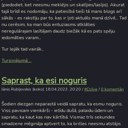
(piedodiet, bet neesmu meklējis un skatījies/lasījis). Akurat
tajā brīdī es nodomāju, ka patiesībā tieši tā mans blogs arī
sākās - es rakstīju par to, kas ir ļoti aktuāls manā dzīvē... Tad
nu cerēsim, ka man būs entuziasms atklāties
neregulārajam lasītājam daudz biežāk kā es pats spēju
iedomāties varam...
Tur lejāk tad vairāk...
Turpinājumā ...
Saprast, ka esi noguris
Jānis Rubļevskis (koko) 18.04.2023. 20:20 /
#Dzīve
/
0 komentāri
Šodien diezgan neparastā veidā sapratu, ka esmu noguris.
Viss pavisam vienkārši - ielīdu dušā, palaidu ūdeni un
sapratu, ka kaut kas nav kārtībā. Vismaz trīs sekundes
smadzene mēgināja aptvert to, ka brilles neesmu atstājis