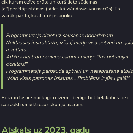
cik kuram dzīve grūta un kurš lieto sūdainas
[o?]perētājsistēmas (tādas kā Windows vai macOs). Es
vairāk par to, ka atcerējos aņuku:
Programmētājs aiziet uz šaušanas nodarbībām.
Noklausās instruktāžu, izšauj mērķī visu aptveri un gai
rezultātu.
Arbitrs neatrod nevienu carumu mērķī: "Jūs netrāpījāt,
cienītais!"
Programmētājs pārbauda aptveri un nesaprašanā atbild
"Man visas patronas izšautas... Problēma ir jūsu galā!"
Reizēm tas ir smieklīgi, reizēm - bēdīgi, bet lielākoties tie ir
satraukti smiekli caur skumju asarām.
Atskats uz 2023. gadu