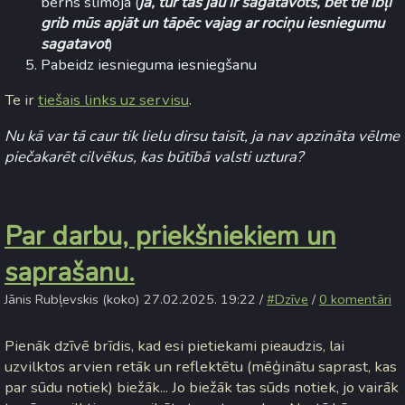
bērns slimoja (
jā, tur tas jau ir sagatavots, bet tie ībļi
grib mūs apjāt un tāpēc vajag ar rociņu iesniegumu
sagatavot
)
Pabeidz iesnieguma iesniegšanu
Te ir
tiešais links uz servisu
.
Nu kā var tā caur tik lielu dirsu taisīt, ja nav apzināta vēlme
piečakarēt cilvēkus, kas būtībā valsti uztura?
Par darbu, priekšniekiem un
saprašanu.
Jānis Rubļevskis (koko) 27.02.2025. 19:22 /
#Dzīve
/
0 komentāri
Pienāk dzīvē brīdis, kad esi pietiekami pieaudzis, lai
uzvilktos arvien retāk un reflektētu (mēģinātu saprast, kas
par sūdu notiek) biežāk... Jo biežāk tas sūds notiek, jo vairāk