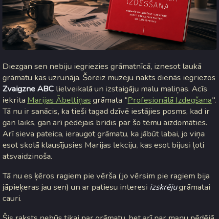
Diezgan sen nebiju iegriezies grāmatnīcā, iznesot laukā
grāmatu kas uzrunāja. Šoreiz muzeju nakts dienās iegriezos
Zvaigzne ABC
lielveikalā un izstaigāju malu maliņas. Acīs
iekrita
Marijas Ābeltiņas
grāmata "
Profesionālā Izdegšana
".
Tā nu ir sanācis, ka tieši tagad dzīvē iestājies posms, kad ir
gan laiks, gan arī pēdējais brīdis par šo tēmu aizdomāties.
Arī sieva pateica, ieraugot grāmatu, ka jābūt labai, jo viņa
esot skolā klausījusies Marijas lekciju, kas esot bijusi ļoti
atsvaidzinoša.
Tā nu es ķēros ragiem pie vērša (jo vērsim pie ragiem bija
jāpieķeras jau sen) un ar patiesu interesi
izskrēju
grāmatai
cauri.
Šis raksts nebūs tikai par grāmatu, bet arī par manu pēdējā