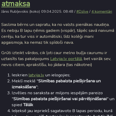
atmaksa
Jānis Rubļevskis (koko) 09.04.2025. 08:48 /
#Dzīve
/
4 komentāri
Saslima bērns un sapratu, ka no valsts pienākas naudiņa.
Es nebiju B lapu ņēmis gadiem (vispār), tāpēc savā naivumā
cerēju, ka tur viss ir automātiski, līdz kolēģi mani
apgaismoja, ka nemaz tik spīdoši nava.
Grūti izteikt vārdos, cik ļoti caur melno buļļa caurumu ir
uztaisīts tas pakalpojums
Latvija.lv portālā
, bet vairāk sev,
nevis citiem, aprakstīšu, ko jādara (tas nākotnei)
Ieskrien
latvija.lv
un ielogojies;
Meklī meklē "
Slimības pabalsta piešķiršana un
izmaksāšana
";
Izvēlies no saraksta ar miljons iespējām pareizo
"
Slimības pabalsta piešķiršanai vai pārrēķināšanai
" un
spied
Tālāk
Ieķeksē jau iepriekš sagatavoto B lapas periodu, kurā