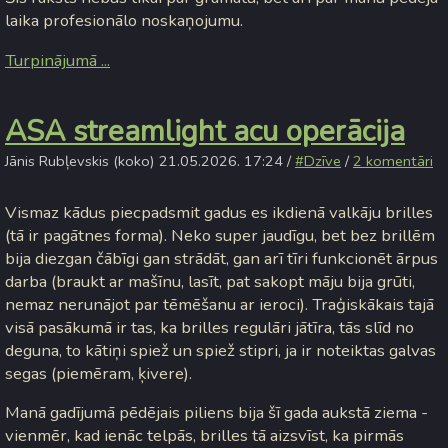
laika profesionālo noskaņojumu.
Turpinājumā ...
ASA streamlight acu operācija
Jānis Rubļevskis (koko) 21.05.2026. 17:24 /
#Dzīve
/
2 komentāri
Vismaz kādus piecpadsmit gadus es ikdienā valkāju brilles
(tā ir pagātnes forma). Neko super jaudīgu, bet bez brillēm
bija diezgan čābīgi gan strādāt, gan arī tīri funkcionēt ārpus
darba (braukt ar mašīnu, lasīt, pat sakopt māju bija grūti,
nemaz nerunājot par tēmēšanu ar ieroci). Traģiskākais tajā
visā pasākumā ir tas, ka brilles regulāri jātīra, tās slīd no
deguna, to kātiņi spiež un spiež stipri, ja ir noteiktas galvas
segas (piemēram, ķivere).
Manā gadījumā pēdējais piliens bija šī gada aukstā ziema -
vienmēr, kad ienāc telpās, brilles tā aizsvīst, ka pirmās