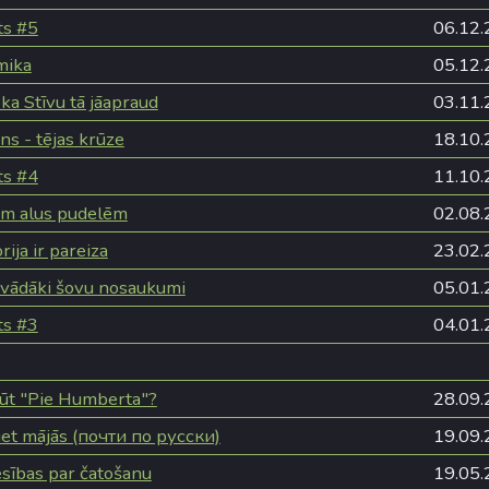
ts #5
06.12.
mika
05.12.
ka Stīvu tā jāapraud
03.11.
ns - tējas krūze
18.10.
ts #4
11.10.
m alus pudelēm
02.08.
ija ir pareiza
23.02.
vādāki šovu nosaukumi
05.01.
ts #3
04.01.
būt "Pie Humberta"?
28.09.
iet mājās (почти по русски)
19.09.
esības par čatošanu
19.05.