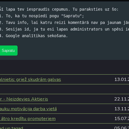
Šī lapa tev iespraudīs cepumus. Tu paraksties uz šo:
1. To, ka tu nospiedi pogu "Sapratu";
2. Tavu info, lai katru reizi komentārā nav pa jaunam jā
s
3. Sesijas id, ja tu esi lapas administrators un spēsi i
4. Google analītikas sekošana.
#Alus
,
#Datori
,
#Dzīve
,
#Filmas
,
#Grāmatas
,
#Izklaide
,
#Spam
Sapratu
as
lnietis: griež skudrām galvas
13.01.
r - Neizdevies Aktieris
22.11.
auku motivācija darba vietā
13.11.
 ātro kredītu promoteriem
15.07.
ad un tagad
05.06.