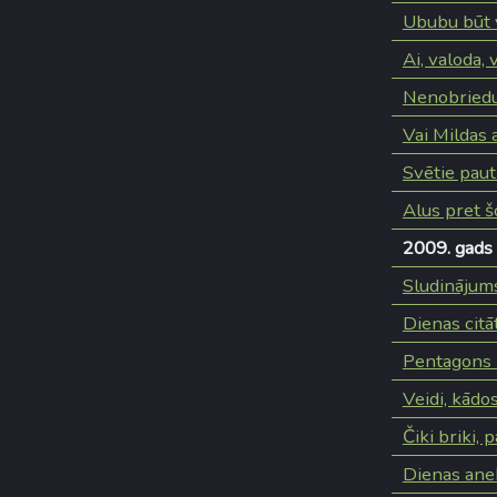
Ububu būt 
Ai, valoda, 
Nenobriedu
Vai Mildas 
Svētie pauti
Alus pret šo
2009. gads
Sludinājum
Dienas citā
Pentagons i
Veidi, kādos
Čiki briki, 
Dienas ane