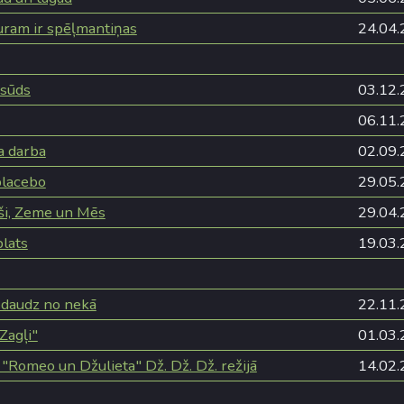
uram ir spēļmantiņas
24.04.
 sūds
03.12.
06.11.
a darba
02.09.
placebo
29.05.
eši, Zeme un Mēs
29.04.
lats
19.03.
edaudz no nekā
22.11.
Zagļi"
01.03.
 "Romeo un Džulieta" Dž. Dž. Dž. režijā
14.02.