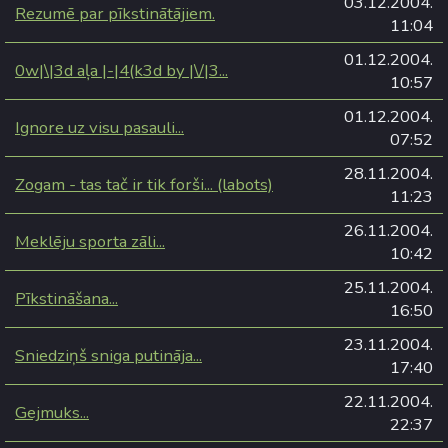
03.12.2004.
Rezumē par pīkstinātājiem.
11:04
01.12.2004.
0w|\|3d aļa |-|4(k3d by |\/|3...
10:57
01.12.2004.
Ignore uz visu pasauli...
07:52
28.11.2004.
Zogam - tas tač ir tik forši... (labots)
11:23
26.11.2004.
Meklēju sporta zāli...
10:42
25.11.2004.
Pīkstināšana...
16:50
23.11.2004.
Sniedziņš sniga putināja...
17:40
22.11.2004.
Gejmuks...
22:37