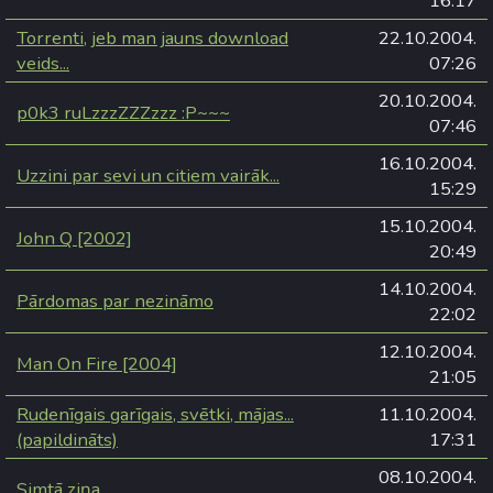
16:17
Torrenti, jeb man jauns download
22.10.2004.
veids...
07:26
20.10.2004.
p0k3 ruLzzzZZZzzz :P~~~
07:46
16.10.2004.
Uzzini par sevi un citiem vairāk...
15:29
15.10.2004.
John Q [2002]
20:49
14.10.2004.
Pārdomas par nezināmo
22:02
12.10.2004.
Man On Fire [2004]
21:05
Rudenīgais garīgais, svētki, mājas...
11.10.2004.
(papildināts)
17:31
08.10.2004.
Simtā ziņa...