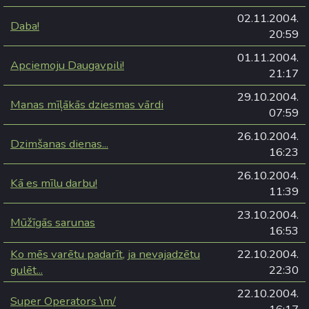
02.11.2004.
Daba!
20:59
01.11.2004.
Apciemoju Daugavpili!
21:17
29.10.2004.
Manas mīļākās dziesmas vārdi
07:59
26.10.2004.
Dzimšanas dienas...
16:23
26.10.2004.
Kā es mīlu darbu!
11:39
23.10.2004.
Mūžīgās sarunas
16:53
Ko mēs varētu padarīt, ja nevajadzētu
22.10.2004.
gulēt...
22:30
22.10.2004.
Super Operators \m/