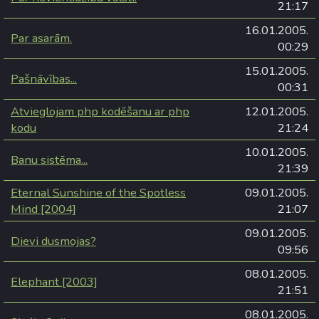
21:17
16.01.2005.
Par asarām.
00:29
15.01.2005.
Pašnāvības...
00:31
Atvieglojam php kodēšanu ar php
12.01.2005.
kodu
21:24
10.01.2005.
Banu sistēma...
21:39
Eternal Sunshine of the Spotless
09.01.2005.
Mind [2004]
21:07
09.01.2005.
Dievi dusmojas?
09:56
08.01.2005.
Elephant [2003]
21:51
08.01.2005.