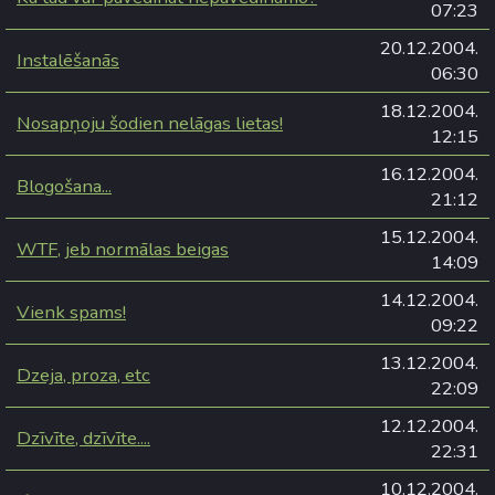
07:23
20.12.2004.
Instalēšanās
06:30
18.12.2004.
Nosapņoju šodien nelāgas lietas!
12:15
16.12.2004.
Blogošana...
21:12
15.12.2004.
WTF, jeb normālas beigas
14:09
14.12.2004.
Vienk spams!
09:22
13.12.2004.
Dzeja, proza, etc
22:09
12.12.2004.
Dzīvīte, dzīvīte....
22:31
10.12.2004.