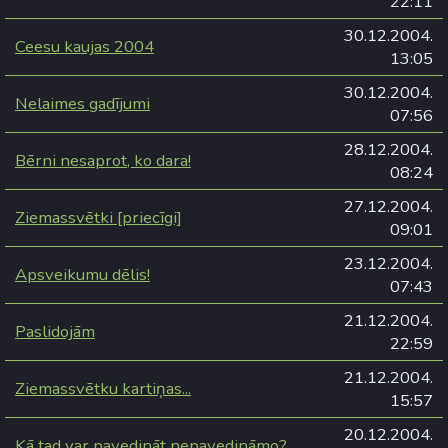
22:11
30.12.2004.
Ceesu kaujas 2004
13:05
30.12.2004.
Nelaimes gadījumi
07:56
28.12.2004.
Bērni nesaprot, ko dara!
08:24
27.12.2004.
Ziemassvētki [priecīgi]
09:01
23.12.2004.
Apsveikumu dēlis!
07:43
21.12.2004.
Paslidojām
22:59
21.12.2004.
Ziemassvētku kartiņas...
15:57
20.12.2004.
Kā tad var pavedināt nepavedināmo?