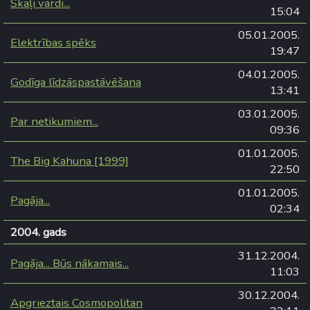
Skaļi vārdi...
15:04
05.01.2005.
Elektrības spēks
19:47
04.01.2005.
Godīga līdzāspastāvēšana
13:41
03.01.2005.
Par netikumiem...
09:36
01.01.2005.
The Big Kahuna [1999]
22:50
01.01.2005.
Pagāja...
02:34
2004. gads
31.12.2004.
Pagāja... Būs nākamais...
11:03
30.12.2004.
Apgrieztais Cosmopolitan