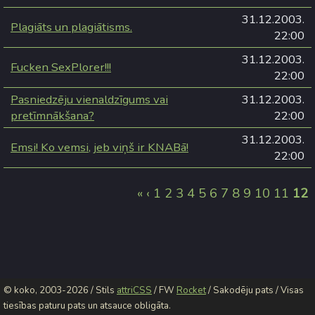
31.12.2003.
Plagiāts un plagiātisms.
22:00
31.12.2003.
Fucken SexPlorer!!!
22:00
Pasniedzēju vienaldzīgums vai
31.12.2003.
pretīmnākšana?
22:00
31.12.2003.
Emsi! Ko vemsi, jeb viņš ir KNABā!
22:00
«
‹
1
2
3
4
5
6
7
8
9
10
11
12
© koko, 2003-2026 / Stils
attriCSS
/ FW
Rocket
/ Sakodēju pats / Visas
tiesības paturu pats un atsauce obligāta.