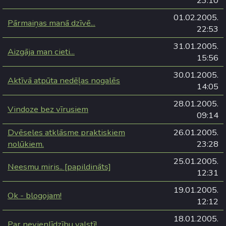
23:10
01.02.2005.
Pārmaiņas manā dzīvē...
22:53
31.01.2005.
Aizgāja man cieti...
15:56
30.01.2005.
Aktīvā atpūta nedēļas nogalēs
14:05
28.01.2005.
Vindoze bez vīrusiem
09:14
Dvēseles atklāsme praktiskiem
26.01.2005.
nolūkiem.
23:28
25.01.2005.
Neesmu miris.. [papildināts]
12:31
19.01.2005.
Ok - blogojam!
12:12
18.01.2005.
Par nevienlīdzību valstī!