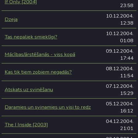
If Only [2004]
23:58
10.12.2004.
Dzeja
12:38
10.12.2004.
Tas nepaliek smieklīgi?
01:08
09.12.2004.
Mācības/ārstēšanās - viss kopā
17:44
08.12.2004.
Kas tik tiem zobiem negadās?
11:54
07.12.2004.
Atskats uz svinēšanu
15:29
05.12.2004.
Daramies un svinamies un visi to redz
16:12
04.12.2004.
The I Inside [2003]
21:01