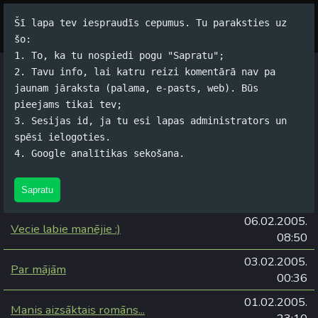
Šī lapa tev iespraudīs cepumus. Tu paraksties uz
Par autoru
Koko Tools
Arhīvs
šo:
1. To, ka tu nospiedi pogu "Sapratu";
2. Tavu info, lai katru reizi komentārā nav pa
Arhīvs
jaunam jāraksta (palama, e-pasts, web). Būs
pieejams tikai tev;
3. Sesijas id, ja tu esi lapas administrators un
spēsi ielogoties.
Kategorijas:
#Alus
,
#Datori
,
#Dzīve
,
#Filmas
,
#Grāmatas
,
4. Google analītikas sekošana.
#Izklaide
,
#Spams
,
#Sviests
,
#Tehnoloģijas
Sapratu
2005. gads
06.02.2005.
Vecie labie manējie :)
08:50
03.02.2005.
Par mājām
00:36
01.02.2005.
Manis aizsāktais romāns...