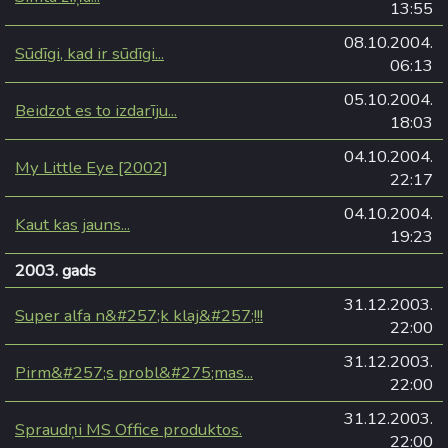
13:55
08.10.2004.
Sūdīgi, kad ir sūdīgi...
06:13
05.10.2004.
Beidzot es to izdarīju...
18:03
04.10.2004.
My Little Eye [2002]
22:17
04.10.2004.
Kaut kas jauns...
19:23
2003. gads
31.12.2003.
Super alfa n&#257;k klaj&#257;!!!
22:00
31.12.2003.
Pirm&#257;s probl&#275;mas...
22:00
31.12.2003.
Spraudņi MS Office produktos.
22:00