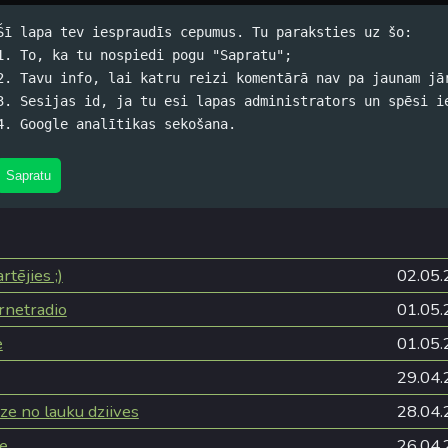
Šī lapa tev iespraudīs cepumus. Tu paraksties uz šo:
1. To, ka tu nospiedi pogu "Sapratu";
2. Tavu info, lai katru reizi komentārā nav pa jaunam jā
s
3. Sesijas id, ja tu esi lapas administrators un spēsi i
4. Google analītikas sekošana.
#Alus
,
#Datori
,
#Dzīve
,
#Filmas
,
#Grāmatas
,
#Izklaide
,
#Spam
Sapratu
as
tējies ;)
02.05.
ernetradio
01.05.
e
01.05.
29.04.
ze no lauku dziives
28.04.
e
26.04.