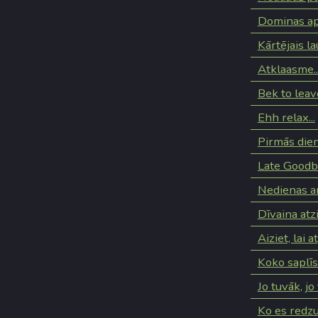
Dominas ap
Kārtējais l
Atklaasme..
Bek to leav
Ehh relax...
Pirmās dien
Late Good
Nedienas a
Dīvaina atzi
Aiziet, lai 
Koko saplī
Jo tuvāk, jo 
Ko es redz