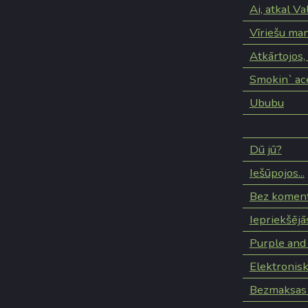
Ai, atkal Va
Vīriešu man
Atkārtojos,
Smokin` ac
Ububu
Dū jū?
Iešūpojos...
Bez komen
Iepriekšējā
Purple and
Elektronis
Bezmaksas 