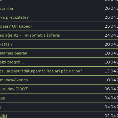
starība
26.04.
ākā precizitāte?
25.04.
 dzer? Un kāpēc?
25.04.
ais aģents - Taksometra šoferis
24.04.
kstāzi?
20.04.
laamas baaraa
18.04.
zi blogot, ...
18.04.
s, lai pastrādātu/pamāciītos arī pēc darba?
13.04.
em varavīksnes
10.04.
 Holiday [2007]
06.04.
eva
04.04.
s
04.04.
kārt
02.04.