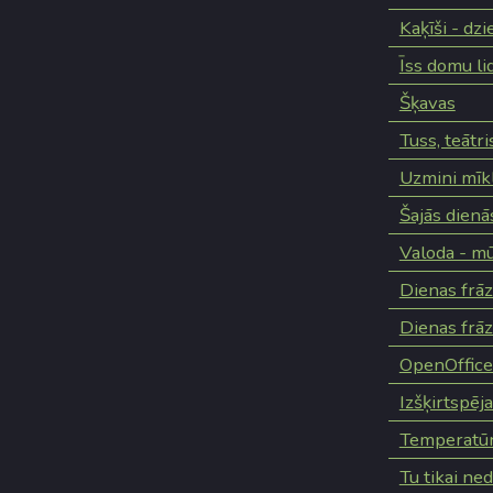
Kaķīši - dzi
Īss domu li
Šķavas
Tuss, teātri
Uzmini mīk
Šajās dienā
Valoda - mū
Dienas frā
Dienas frā
OpenOffice 
Izšķirtspēj
Temperatū
Tu tikai ne