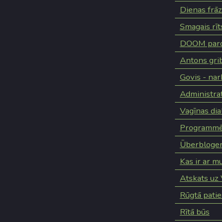
Dienas frā
Smagais rīt
DOOM paro
Antons grib
Govis - na
Administra
Vagīnas dia
Programmēt
Ūberbloger
Kas ir ar 
Atskats uz
Rūgtā patie
Rītā būs