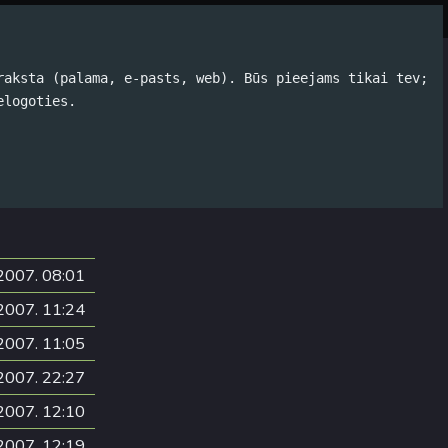
Par autoru
Koko Tools
Arhīvs
raksta (palama, e-pasts, web). Būs pieejams tikai tev;
elogoties.
s
,
#Sviests
,
2007. 08:01
2007. 11:24
2007. 11:05
2007. 22:27
2007. 12:10
2007. 12:19