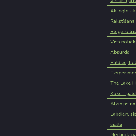
Vecais gads
Ak, egle - k
Rakstīšana
Blogeru tus
Viss notiek
Absurds
Paldies, be
Eksperiment
The Lake H
Koko - gal
Atzinjas no
Labdien, si
Gulta
Nedaudz pa