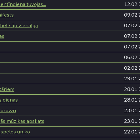
lentīndiena tuvojas...
12.02.
ifests
09.02.
 bet sāp vienalga
07.02.
es
07.02.
07.02.
06.02.
02.02.
29.01.
tāriem
28.01.
s dienas
28.01.
 brown
23.01.
kās mūzikas apskats
23.01.
spēles un ko
22.01.