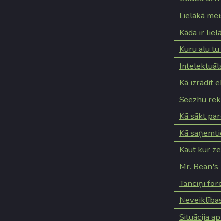
Lielākā mei
Kāda ir liel
Kuru alu tu
Intelektuāl
Kā izrādīt e
Seezhu rek
Kā sākt parei
Kā saņemtie
Kaut kur z
Mr. Bean's
Tanciņi for
Neveiklība
Situācija ap