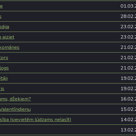
ze
01.03.
s
28.02.
dija
23.02.
 aiziet
23.02.
rkomānes
21.02.
tors
21.02.
logs
21.02.
āji
19.02.
is
19.02.
mums, džekiem?
16.02.
 Valentīndienu
15.02.
sība (sievietēm lūdzams nelasīt)
14.02.
13.02.