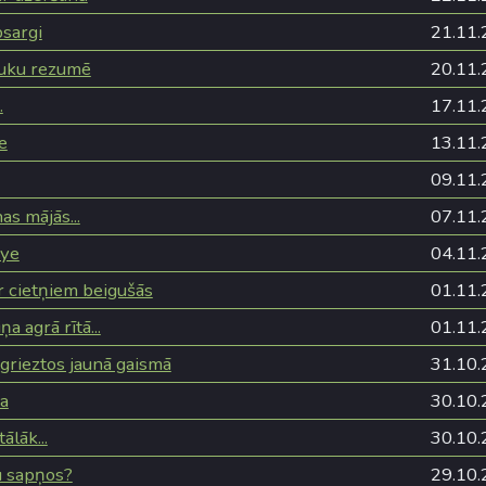
sargi
21.11.
auku rezumē
20.11.
.
17.11.
e
13.11.
09.11.
as mājās...
07.11.
bye
04.11.
r cietņiem beigušās
01.11.
ņa agrā rītā...
01.11.
atgrieztos jaunā gaismā
31.10.
sa
30.10.
tālāk...
30.10.
u sapņos?
29.10.