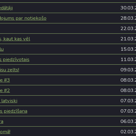
edātāji
30.03.
dojums par notiekošo
28.03.
22.03.
s, kaut kas vēl
21.03.
lu
15.03.
s piedzīvotais
11.03.
su zelts!
09.03.
ze #3
08.03.
ze #2
08.03.
latviski
07.03.
as piedzīšana
07.03.
ra
06.03.
domā!
02.03.