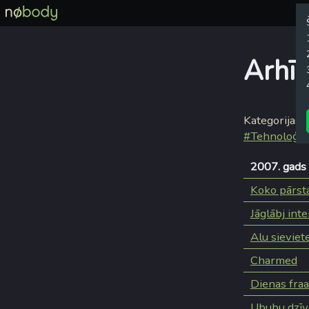
Arhīv
Kategorijas:
#Tehnoloģij
2007. gads
Koko pārstar
Jāglābj int
Alu sieviet
Charmed
Dienas fraa
Ububu dzīv