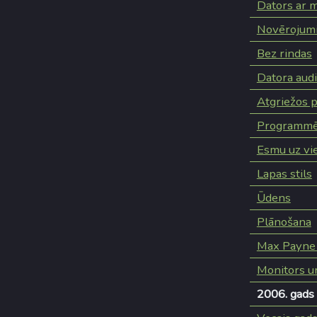
Dators ar m
Novērojumi
Bez rindas
Datora aud
Atgriežos p
Programmēt
Esmu uz vi
Lapas stils
Ūdens
Plānošana
Max Payne -
Monitors un
2006. gads