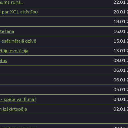
ums runā...
22.01.
 par XGL attīstību
20.01.
18.01.
itēšana
16.01.
iesātinātajā dzīvē
15.01.
āju evolūcija
13.01.
etas
09.01.
06.01.
06.01.
05.01.
 spēle vai filma?
04.01.
 izšķirtspēja
02.01.