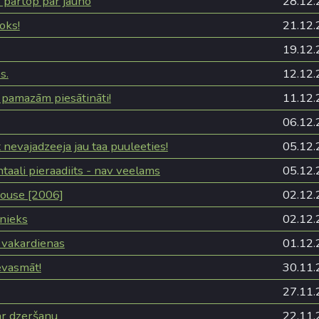
 pārtop par jauno
28.12.
oks!
21.12.
19.12.
s.
12.12.
 pamazām piesātināti!
11.12.
06.12.
t nevajadzeeja jau taa puuleeties!
05.12.
aali pieraadiits - nav veelams
05.12.
ouse [2006]
02.12.
dnieks
02.12.
 vakardienas
01.12.
evasmāt!
30.11.
27.11.
r dzeršanu
22.11.