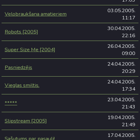
03.05.2005.
Velobraukšana amatieriem
11:17
30.04.2005.
Robots [2005]
22:16
26.04.2005.
Super Size Me [2004]
09:00
24.04.2005.
Pasniedzējs
20:29
24.04.2005.
Vieglas smiltis.
17:34
23.04.2005.
*****
21:43
19.04.2005.
Slipstream [2005]
21:49
17.04.2005.
Sašutums par pasauli!