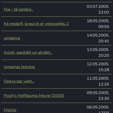
03.07.2005.
Nja - tā sanāca...
23:03
18.05.2005.
Kā nedarīt, braucot ar velosipēdu 2
09:55
14.05.2005.
whateva
20:41
13.05.2005.
Aiziet, pasēdēt un atnākt...
20:20
12.05.2005.
Izmaiņas tekstos
15:28
11.05.2005.
Opera par velti...
12:26
09.05.2005.
Pooh's Heffalump Movie [2005]
23:30
06.05.2005.
Meklis
17:03