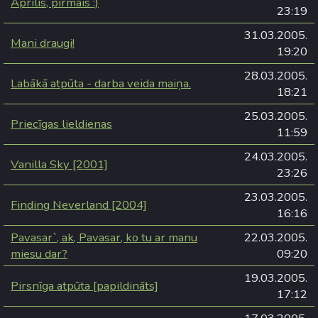
Aprīlis, pirmais :)
23:19
31.03.2005.
Mani draugi!
19:20
28.03.2005.
Labākā atpūta - darba veida maiņa.
18:21
25.03.2005.
Priecīgas lieldienas
11:59
24.03.2005.
Vanilla Sky [2001]
23:26
23.03.2005.
Finding Neverland [2004]
16:16
Pavasar`, ak, Pavasar, ko tu ar manu
22.03.2005.
miesu dar?
09:20
19.03.2005.
Pirsnīga atpūta [papildināts]
17:12