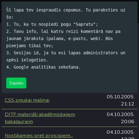
Šī lapa tev iespraudīs cepumus. Tu paraksties uz
Par autoru
Koko Tools
Arhīvs
šo:
1. To, ka tu nospiedi pogu "Sapratu";
2. Tavu info, lai katru reizi komentārā nav pa
Arhīvs
jaunam jāraksta (palama, e-pasts, web). Būs
pieejams tikai tev;
3. Sesijas id, ja tu esi lapas administrators un
spēsi ielogoties.
Kategorijas:
#Alus
,
#Datori
,
#Dzīve
,
#Filmas
,
#Grāmatas
,
4. Google analītikas sekošana.
#Izklaide
,
#Spams
,
#Sviests
,
#Tehnoloģijas
Sapratu
2005. gads
05.10.2005.
CSS smukai maliņai
21:12
DITF materiāli akadēmiskajiem
04.10.2005.
bakalauriem
20:06
04.10.2005.
Nostājamies pret principiem...