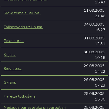
15:43
11.09.2005.
Slow zemē a litil bit...
21:46
04.09.2005.
Failserveris uz linuxa.
16:27
31.08.2005.
Bakalaurs...
12:31
30.08.2005.
Kojas...
10:18
29.08.2005.
Sievietes...
14:22
29.08.2005.
G-fans
07:23
28.08.2005.
Pareiza tulkošana
15:30
Nedaudz par estētiku un varbūt arī
25.08.2005.