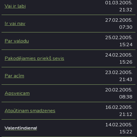
01.03.2005.
Vai ir labi
21:32
27.02.2005.
Ir vai nav
07:30
25.02.2005.
Par valodu
15:24
24.02.2005.
Pakodējamies priekš sevis
15:26
23.02.2005.
Par acīm
21:43
20.02.2005.
Apsveicam
08:38
16.02.2005.
Atpūtinam smadzenes
21:12
14.02.2005.
Valentīndiena!
15:22