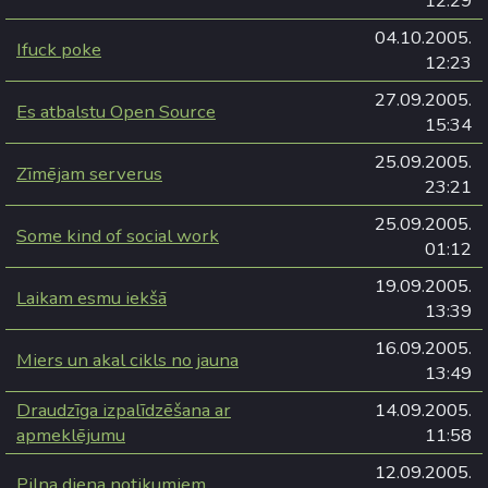
12:29
04.10.2005.
Ifuck poke
12:23
27.09.2005.
Es atbalstu Open Source
15:34
25.09.2005.
Zīmējam serverus
23:21
25.09.2005.
Some kind of social work
01:12
19.09.2005.
Laikam esmu iekšā
13:39
16.09.2005.
Miers un akal cikls no jauna
13:49
Draudzīga izpalīdzēšana ar
14.09.2005.
apmeklējumu
11:58
12.09.2005.
Pilna diena notikumiem...